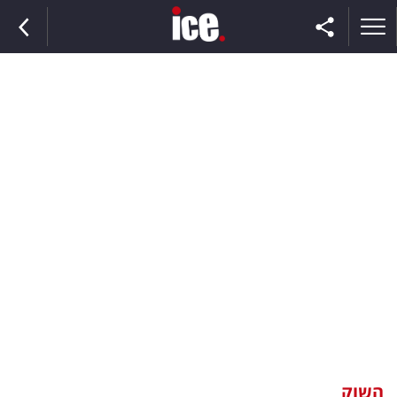
ראשי
הנבחרת
השוק
תקשורת
ומדיה
כסף
וצרכנות
השוק