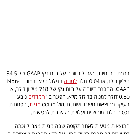
בריאות
תרבות
ופנאי
תיירות
TOP-
5
ברמת הרווחיות, מארוול דיווחה על רווח נקי GAAP של 34.5
מיליון דולר, או 0.04 דולר
למניה
בדילול מלא. במונחי Non-
המילון
GAAP, החברה דיווחה על רווח נקי של 718 מיליון דולר, או
הכלכלי
0.80 דולר למניה בדילול מלא. הפער בין
המדדים
נובע
בעיקר מהוצאות חשבונאיות, תגמול מבוסס
מניות
, הפחתות
פודקאסט
נכסים בלתי מוחשיים ועלויות הקשורות לרכישות.
40
התוצאות מגיעות לאחר תקופה שבה מניית מארוול זכתה
UNDER
לתשומת לב גוברת בשוק ההון, על רקע ההבנה שצמיחת ה-