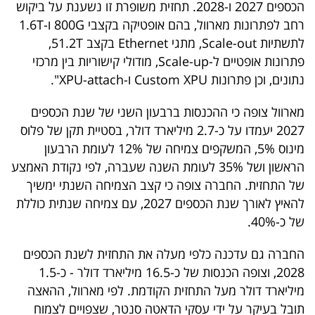
הכספים 2027 ו-2028. תחזית משופרת זו נשענת על ביקוש
רחב לפתרונות מארוול, בהם אופטיקה בקצבי 800G ו-1.6T
לתשתיות Scale-out, מתגי Ethernet בקצב 51.2T,
פתרונות אופטיים ל-Scale-up, מודולי קישוריות בין מרכזי
נתונים, וכן פתרונות Custom XPU ו-XPU-attach".
מארוול צופה כי ההכנסות ברבעון השני של שנת הכספים
2027 יעמדו על כ-2.7 מיליארד דולר, בסטיית תקן של פלוס
מינוס 5%, המשקפים צמיחה של 12% לעומת הרבעון
הראשון ושל 35% לעומת השנה שעברה, לפי נקודת האמצע
של התחזית. החברה צופה כי קצב הצמיחה השנתי ימשיך
להאיץ לאורך שנת הכספים 2027, עם צמיחה שנתית כוללת
של כ-40%.
החברה גם עדכנה כלפי מעלה את התחזית לשנת הכספים
2028, וצופה הכנסות של כ-16.5 מיליארד דולר - כ-1.5
מיליארד דולר מעל התחזית הקודמת. לפי מארוול, ההאצה
תובל בעיקר על ידי עסקי הדאטה סנטר, שצפויים לצמוח