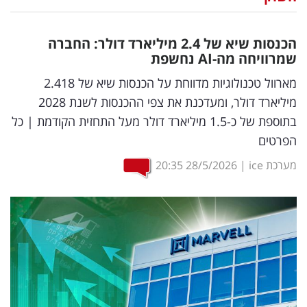
נדל"ן
הכנסות שיא של 2.4 מיליארד דולר: החברה
דיגיטל
שמרוויחה מה-
AI
נחשפת
וטק
מארוול טכנולוגיות מדווחת על הכנסות שיא של 2.418
מיליארד דולר, ומעדכנת את צפי ההכנסות לשנת 2028
שיווק
בתוספת של כ-1.5 מיליארד דולר מעל התחזית הקודמת | כל
ופרסום
הפרטים
משפט
מערכת ice
|
28/5/2026
20:35
מדדים
ומחקרים
דעות
רכילות
עסקית