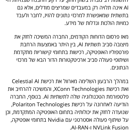
40
AI אינה תלויה רק במעבדים שמריצים מודלים, אלא גם
בתשתית שמאפשרת למרכזי נתונים להזיז, לחבר ולעבד
כמויות הולכות וגדלות של מידע.
שיתופי
מאז פרסום הדוחות הקודמים, החברה המשיכה לחזק את
פעולה
מיצובה סביב תשתיות AI, בין היתר באמצעות הרחבת
פורטפוליו האופטיקה, רכישות בתחומי קישוריות מתקדמת
ושיתופי פעולה סביב ארכיטקטורות הדור הבא של מרכזי
דרושים
הנתונים.
ניוזלטרים
במהלך הרבעון השלימה מארוול את רכישת Celestial AI
ואת רכישת XConn Technologies, והמשיכה להרחיב את
פלטפורמת הטכנולוגיה שלה לתשתיות AI. בנוסף, החברה
מייל
הודיעה לאחרונה על רכישת Polariton Technologies,
שנועדה לחזק את יכולותיה בתחום האופטיקה המתקדמת, וכן
אדום
על שיתוף פעולה אסטרטגי עם Nvidia בתחומי אופטיקה,
NVLink Fusion ו-AI-RAN.