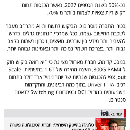
בכ-50% בשנת הכספים 2027, כאשר הכנסות תחום
הקישוריות צפויות לצמוח ביותר מ-70%.
בכירי החברה מוסרים כי הביקוש לתשתיות AI מתרחב מעבר
לשכבת החישוב עצמה. ככל שמרכזי הנתונים גדלים, נדרש
להעביר יותר מידע בין שרתים, מאיצים, זיכרון ורשתות בקצב
גבוה יותר, בצריכת חשמל נמוכה יותר ובאמינות גבוהה יותר.
במבט קדימה, חברת מארוול מציינת כי היא רואה ביקוש חזק
ל-800G PAM4, האצה מהירה של 1.6T בתשתיות Scale-
out, צפי להכנסות שנתיות של יותר ממיליארד דולר בתחום
רכיבי TIA ו-Driver בתוך כמה רבעונים, והתקדמות
משמעותית במודולי DCI ובפתרונות Switching לדאטה
סנטרים.
עוד ב-
טלטלה בהייטק הישראלי: חברת הטכנולוגיה פיטרה
כ-60 עובדים