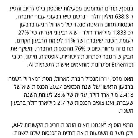
פרסמו
בנוסף, תזרים המזומנים מפעילות שוטפת בלט לחיוב והגיע
באייס
ל-638.8 מיליון דולר – נרשם שיא רבעוני עבור החברה.
הכנסות תחום הדאטה סנטר של מארוול הגיעו ברבעון
עקבו
לכ-1.833 מיליארד דולר - שיא רבעוני ועלייה של 27%
אחרינו:
לעומת השנה שעברה ושל 11% לעומת הרבעון הקודם.
תחום זה מהווה כיום כ-76% מהכנסות החברה, ומשקף את
הביקוש הגובר לפתרונות קישוריות, אופטיקה, מיתוג, רכיבי
Ethernet ופתרונות מותאמים אישית לתשתיות AI.
מאט מרפי, יו"ר ומנכ"ל חברת מארוול, מסר: "מארוול רשמה
ברבעון הראשון של שנת הכספים 2027 הכנסות שיא של
2.418 מיליארד דולר, עלייה של 28% לעומת השנה
שעברה, ואנו צופים הכנסות של 2.7 מיליארד דולר ברבעון
השני".
מרפי הוסיף: "אנחנו רואים הזמנות חריגות הקשורות ל-AI,
ולכן מעלים משמעותית את תחזית ההכנסות שלנו לשנות