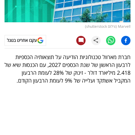
קריפטו
ויראלי
Marvell (צילום shutterstock)
טלוויזיה
עקבו אחרינו בגוגל
עסקי
חברת מארוול טכנולוגיות הודיעה על תוצאותיה הכספיות
ספורט
לרבעון הראשון של שנת הכספים 2027, עם הכנסות שיא של
2.418 מיליארד דולר - זינוק של 28% לעומת הרבעון
קריירה
המקביל אשתקד ועלייה של 9% לעומת הרבעון הקודם.
ולימודים
מינויים
רייטינג
רכב