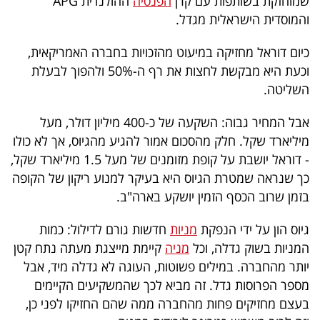
שמוחזקת בשותפות עם קרן
הפנסיה
ההולנדית APG
40
והמוסדית הישראלית מגדל.
כיום דוראל מחזיקה במיעוט מהזכויות בחברה האמריקאית,
שיתופי
וכעת היא מבקשת לחצות את רף ה-50% ולהפוך לבעלת
השליטה.
פעולה
אבל המחיר גבוה: השקעה של כ-400 מיליון דולר, מעל
מיליארד שקל. חלק מהסכום אמור להגיע מהגיוס, אך לא כולו
דרושים
- דוראל יושבת על קופת מזומנים של מעל 1.5 מיליארד שקל,
כך שנראה שמטרת הגיוס היא בעיקר למנוע ריקון של הקופה
ניוזלטרים
בזמן שרוב הכסף הזמין יושקע בארה"ב.
גיוס הון על ידי הנפקת
מניות
חדשות גורם לדילול: כמות
המניות בשוק גדלה, וכל
מניה
קיימת מייצגת מעתה נתח קטן
מייל
יותר מהחברה. במילים פשוטות, העוגה לא גדלה מיד, אבל
אדום
מספר הפרוסות גדל. זה מביא לכך שהמשקיעים הקיימים
בעצם מחזיקים פחות מהחברה ממה שהם החזיקו לפני כן,