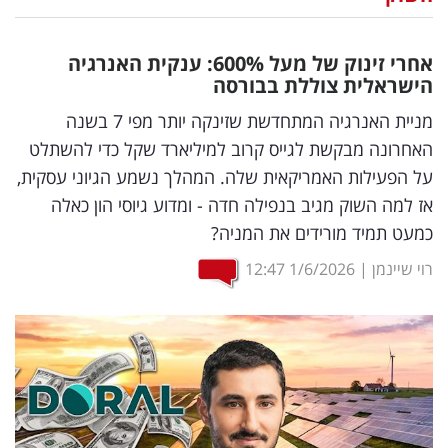
נדל"ן
אחרי זינוק של מעל 600
%
: ענקית האנרגיה
דיגיטל
הישראלית צוללת בבורסה
וטק
מניית האנרגיה המתחדשת שזינקה יותר מפי 7 בשנה
האחרונה מבקשת לגייס קרוב למיליארד שקל כדי להשתלט
שיווק
על הפעילות האמריקאית שלה. המהלך נשמע הגיוני עסקית,
ופרסום
אז למה השוק מגיב בנפילה חדה - ומדוע גיוסי הון כאלה
כמעט תמיד מורידים את המניה?
משפט
רוי שיינמן
|
1/6/2026
12:47
מדדים
ומחקרים
דעות
רכילות
עסקית