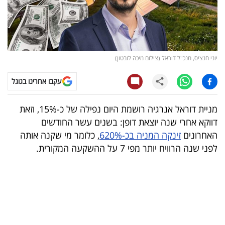
קריפטו
ויראלי
יוני חנציס, מנכ"ל דוראל (צילום מיכה לובטון)
טלוויזיה
עקבו אחרינו בגוגל
עסקי
ספורט
מניית דוראל אנרגיה רושמת היום נפילה של כ-15%, וזאת
דווקא אחרי שנה יוצאת דופן: בשנים עשר החודשים
קריירה
האחרונים
זינקה המניה בכ-620%
, כלומר מי שקנה אותה
ולימודים
לפני שנה הרוויח יותר מפי 7 על ההשקעה המקורית.
מינויים
רייטינג
רכב