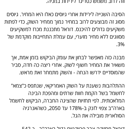
וזה לרוב משמש כטריגר לירידות במניה.
פרסמו
באייס
הסיבה השנייה לירידות אחרי גיוסים כאלו היא המחיר. גיוסים
מסוג זה מבוצעים לרוב במחיר נמוך ממחיר השוק, כדי לפתות
עקבו
משקיעים גדולים להיכנס. דוראל מתכננת מכרז למשקיעים
אחרינו:
מסווגים ללא מחיר מזערי, עם עמלת התחייבות מוקדמת של
3%.
מבנה כזה מאפשר לבחון את עומק הביקוש בזמן אמת, אך
משאיר את המחיר חשוף לשוק. אחרי ריצה כה חדה, סביר
שהמוסדיים ידרשו הנחה - והשוק מתמחר זאת מראש.
ההתלהבות נשענת על השוק האמריקאי, שנתפס כ"צמא"
לחשמל בשל הקמת חוות שרתים ומהפכת הבינה
המלאכותית. לפי תחזיות שהציגה החברה, הביקוש לחשמל
בארה"ב צפוי לזנק ב-178% עד 2050, כשהאנרגיה
הסולארית מובילה את הגל.
דוראל מחזיקה צבר פרויקטים גדול בארה"ב - כ-542