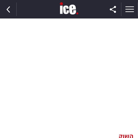
ראשי
הנבחרת
השוק
תקשורת
ומדיה
כסף
וצרכנות
השוק