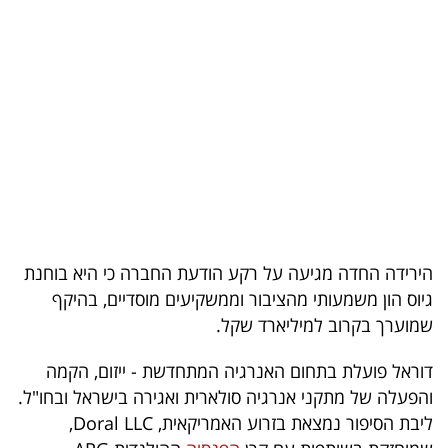
בריאות
תרבות
ופנאי
תיירות
TOP-
5
הירידה החדה מגיעה על רקע הודעת החברה כי היא בוחנת
המילון
גיוס הון משמעותי מהציבור וממשקיעים מוסדיים, בהיקף
הכלכלי
שמוערך בקרוב למיליארד שקל.
פודקאסט
דוראל פועלת בתחום האנרגיה המתחדשת - ייזום, הקמה
והפעלה של מתקני אנרגיה סולארית ואגירה בישראל ובחו"ל.
40
ליבת הסיפור נמצאת בזרוע האמריקאית, Doral LLC,
UNDER