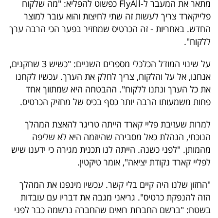
מתאר את המעבר ל-FlyAll כפשוט להפליא: "מה שלקוח
פלייקארד צריך לעשות זה שתי לחיצות והוא עובר למוצר
החדש. באחריות - זה הכרטיס שמחזיר בפער הכי הרבה ערך
ללקוח".
על שינוי המודל הכלכלי מספרים השניים: "כשיש 3 שחקנים,
אנחנו, אל על והלקוח, צריך לחלק את הערך. עכשיו לקחנו
את כל הערך ונתנו ללקוח". ההבטחה היא שמתווך אחד
פחות משמעותו הרבה יותר כסף בכיס של מחזיק הכרטיס.
למרות שעזיבת פליי קארד הייתה טריגר להאצת המהלך
הנוכחי, הנהלת כאל מסבירה שהיוזמה היא לא שליפה
מהמותן. "לפני כשנה. הייתה לנו תכנית מגירה כי ידענו שיש
לפליי קארד נקודת יציאה", אומר טיקטין.
"החזון שלנו היה קיים בלי קשר. עכשיו מינפנו את המהלך
הזה להנפקת כרטיס". גריאני מגבה את דבריו עם עובדות
בשטח: "ברשם החברות רואים שהחברה נרשמה כבר לפני