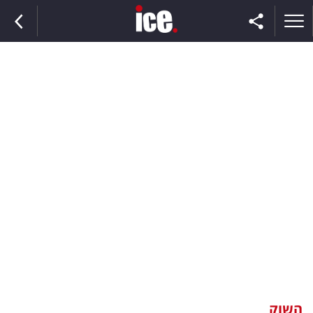
ראשי
הנבחרת
השוק
תקשורת
ומדיה
כסף
וצרכנות
השוק