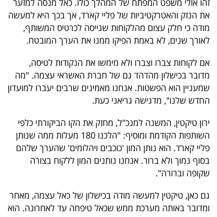
זהו אולי משפט המפתח של המהלך כולו. כאל מנסה למזער
את הנזק והאטרקטיביות של פליי קארד, אך בכך היא למעשה
מודה כי חלק עצום מהלקוחות שגייסה לכרטיס המשותף,
לאורך שנים, לא באמת הפיקו ממנו את הערך המובטח.
אם לקוחות צברו וצברו ולא מימשו את הנקודות לטיסה,
מדובר בכישלון מהדהד גם של חברת האשראי עצמה. "מה
שמעניין הוא הפשטות. אנחנו מאמינים שרבים יעברו למועדון
החדש שלנו", מדגישה גריאני כעת.
ירון טיקטין, המשנה למנכ"ל, מחזק את הקו הביקורתי כלפי
השותפות הקודמת ומוסיף: "הלכנו 180 מעלות ממה שנותן
פליי קארד. הוא נותן המון 'כוכבים ויהלומים' שהערך שלהם
בסוף נמוך ולא ברור. אנחנו נותנים המון ללקוח בצורה
שקופה וברורה".
גם כאן, טיקטין למעשה מודה בכישלון של כאל עצמה, מאחר
ומדובר באותה מערכת ממש שכאל טיפחה עד לאחרונה. הוא