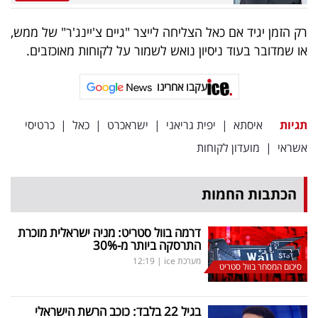
רק הזמן יגיד אם כאל הצליחה לייצר "גיים צ'יינג'ר" של ממש,
או שמדובר בעוד ניסיון נואש לשמור על לקוחות מאוכזבים.
עקבו אחרינו
תגיות
איסתא
|
יפית גריאני
|
ישראכרט
|
כאל
|
כרטיסי
אשראי
|
מועדון לקוחות
הכתבות החמות
דרמה בוול סטריט: מניה ישראלית מוכרת
התרסקה ביותר מ-30
%
מערכת ice
|
12:19
סיכום המסחר בוול סטריט
בגיל 22 בלבד: כוכב הרשת הישראלי