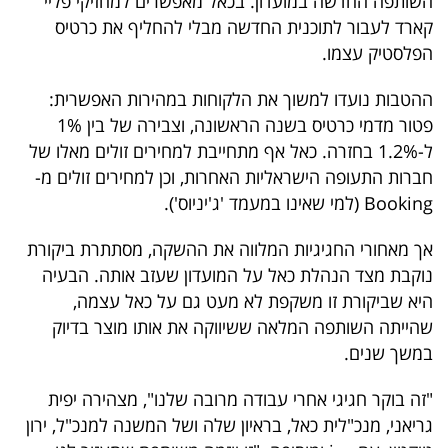
השותפה החדשה במועדון. בכאל מאפשרים למחזיקי פליי
40
קארד לעבור לתוכנית החדשה מבלי להחליף את כרטיס
הפלסטיק עצמו.
שיתופי
ההטבות נועדו למשוך את הלקוחות במהירות האפשרית:
פטור מדמי כרטיס בשנה הראשונה, וצבירה של בין 1%
פעולה
ל-1.2% בחזרה. כאל אף מתחייבת למחירים זולים מאלו של
חברות התעופה הישראליות האחרות, וכן למחירים זולים מ-
Booking (למי שאינו במעמד 'ג'יניוס').
דרושים
אך מאחורי החגיגיות המלווה את ההשקה, מסתתרת ביקורת
ניוזלטרים
נוקבת מצד הנהלת כאל על המועדון שעזב אותה. הבעיה
היא שביקורת זו משקפת לא מעט גם על כאל עצמה,
שהייתה השותפה המלאה ששיווקה את אותו מוצר בדיוק
מייל
במשך שנים.
אדום
"זה בוקר חגיגי אחרי עבודה מרובה שלנו", מצהירה יפית
גריאני, מנכ"לית כאל, בראיון שלה ושל המשנה למנכ"ל, ירון