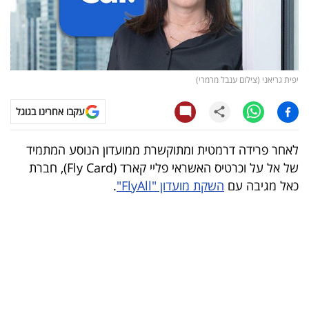
קריפטו
ויראלי
יפית גריאני (צילום ענבל מרמרי)
טלוויזיה
עקבו אחרינו בגוגל
עסקי
ספורט
לאחר פרידה דרמטית ומתוקשרת ממועדון הנוסע המתמיד
של אל על וכרטיס האשראי פליי קארד (Fly Card), חברת
קריירה
כאל מגיבה עם
השקת מועדון "FlyAll"
.
ולימודים
מינויים
רייטינג
רכב