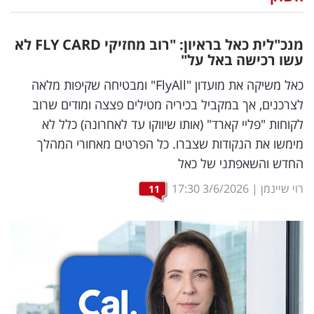
נדל"ן
מנכ"לית כאל בראיון: "רוב מחזיקי
CARD
FLY
לא
דיגיטל
עשו רכישה באל על"
וטק
כאל משיקה את מועדון "FlyAll" ומבטיחה שקיפות מלאה
לצרכנים, אך במקביל בכיריה מטילים פצצה ומודים שרוב
שיווק
לקוחות "פליי קארד" (אותו שיווקו עד לאחרונה) כלל לא
ופרסום
מימשו את הנקודות שצברו. כל הפרטים מאחורי המהלך
החדש והשאפתני של כאל
משפט
רוי שיינמן
|
3/6/2026
17:30
11
מדדים
ומחקרים
דעות
רכילות
עסקית