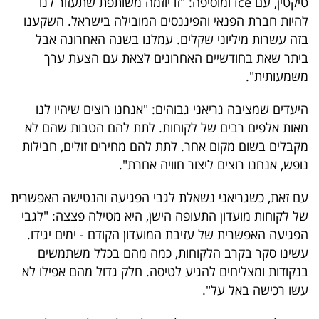
טיקטין, עם ice ומוסיפה: "זו יוזמה משותפת שתעזור לנו
פרסמו
להיות חברת הפנאי והפיננסים המובילה בישראל. השקענו
באייס
בזה עשרות מיליוני שקלים. עמלנו בשנה האחרונה אבל
ביתר שאת בחודשיים האחרונים לצאת עם הצעת ערך
עקבו
משמעותית".
אחרינו:
היעדים שמציבה גריאני גבוהים: "אנחנו רוצים שיהיו לנו
מאות אלפים רבים של לקוחות. לתת להם הטבות שהם לא
מקבלים בשום מקום אחר. לתת להם מחירים זולים, חבילות
נופש, אנחנו רוצים ליצור חוויה אחרת".
עם זאת, כשגריאני נשאלת לגבי הפגיעה והנטישה האפשרית
של לקוחות מועדון התעופה הישן, היא מטילה פצצה: "לגבי
הפגיעה האפשרית של עזיבת המועדון הקודם - ימים יגידו.
עשינו סקר בקרב הלקוחות, כמה מהם בכלל משתמשים
בנקודות ומצליחים להגיע לטיסה. חלק גדול מהם אפילו לא
עשו רכישה באל על".