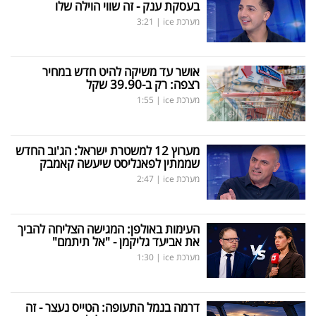
בעסקת ענק - זה שווי הוילה שלו
מערכת ice
|
3:21
אושר עד משיקה להיט חדש במחיר
רצפה: רק ב-39.90 שקל
מערכת ice
|
1:55
מערוץ 12 למשטרת ישראל: הג'וב החדש
שממתין לפאנליסט שיעשה קאמבק
מערכת ice
|
2:47
העימות באולפן: המגישה הצליחה להביך
את אביעד גליקמן - "אל תיתמם"
מערכת ice
|
1:30
דרמה בנמל התעופה: הטייס נעצר - זה