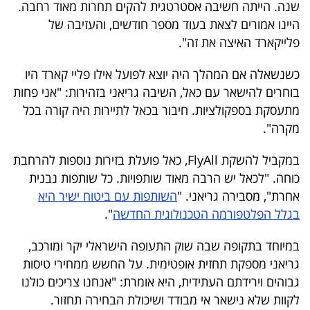
שנה. הייתה חשיבה אסטרטגית להקים תחרות מאוד רחבה.
היינו אמורים לצאת בעוד מספר חודשים, והעזיבה של
פלייקארד האיצה את זה".
כשנשאלה אם המהלך היה יוצא לפועל אילו פליי קארד היו
בוחרים להישאר עם כאל, השיבה גריאני בזהירות: "אני פחות
מתעסקת בספקולציות. חיבור בכאל לתיירות היה קורה בכל
מקרה".
במקביל להשקת FlyAll, כאל פועלת בזירות נוספות להרחבת
כוחה. "לכאל יש הרבה מאוד שותפויות. כל שותפות נבנית
אחרת", מסבירה גריאני. "
השותפות עם ביטוח ישיר היא
בגלל הפלטפורמה הטכנולוגית החדשה
".
במיוחד בתקופה שבה שוק התעופה הישראלי יקר ומורכב,
גריאני מספקת תחזית אופטימית. על החשש ממחירי טיסות
גבוהים וירידתם העתידית, היא אומרת: "אנחנו צריכים כולנו
לקוות שלא נישאר אי מבודד ושיכולת הבחירה תחזור.