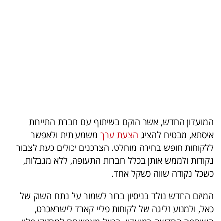
בריאות
תרבות
ופנאי
תיירות
TOP-
5
המועדון החדש, אשר הוקם בשיתוף עם חברת התיירות
איסתא, מבטיח להציג
הצעת ערך
משמעותית ולאפשר
המילון
ללקוחות חופש בחירה מוחלט. הצרכנים יכולים כעת לצבור
הכלכלי
נקודות ולממש אותן בכלל חברות התעופה, ללא מגבלות,
כשכל נקודה שווה כשקל אחד.
פודקאסט
המיזם החדש נולד בניסיון ברור לשמור על נתח השוק של
40
כאל, ולמנוע זליגה של לקוחות פליי קארד לישראכרט,
UNDER