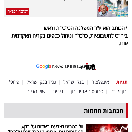
לכתבה המלאה
*הכותב הוא יו"ר המפלגה הכלכלית וראש
ביה"ס לחשבונאות, כלכלה וניהול כספים בקריה האקדמית
אונו.
עקבו אחרינו
תגיות
אינפלציה
|
בנק ישראל
|
נגיד בנק ישראל
|
פרופ'
ירון זליכה
|
פרופסור אמיר ירון
|
ריבית
|
שוק הדיור
הכתבות החמות
וול סטריט נצבעה באדום על רקע
המתיחות עם איראן: מי בכל זאת עלתה?