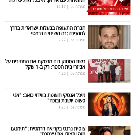
מערכת ice
|
12:17
סיכום המסחר בוול סטריט
חברת התעופה בבעלות ישראלית בדרך
למהפכה: זה השינוי הדרמטי
מערכת ice
|
2:27
רשת הסטוק בום מרסקת את המחירים על
אביזרי בית הספר: רק ב-1 שקל
מערכת ice
|
4:20
מיכל אנסקי חושפת בווידוי כואב: "אני
פשוט יושבת ובוכה"
מערכת ice
|
1:23
צופית גרנט בקריאה דרמטית: "תימנעו
מזה ותצילו את עצמכם"