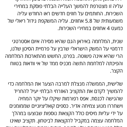
פרסמו
עליה זו מצטרפת להמשך העלייה הבלתי פוסקת במחירי
באייס
השכירות. החותמים על חוזים חדשים ראו החודש עליה
משמעותית של 5.8 אחוזים. עליה המשקפת גידול ריאלי של
עקבו
כמעט 4 אחוזים במחירי השכירות.
אחרינו:
שנית, המלחמה באיראן הגם שהיא מסירה איום אסטרטגי
דרמטי על המשק הישראלי שרבץ על פרמיית הסיכון שלנו,
הרי שהיא אינה פשוטה. בפרט, החשש מהתארכות המלחמה
והפיכתה למלחמת התשה מכניס ממד של אי וודאות בטווח
הקצר.
שלישית, הממשלה מנצלת למרבה הצער את המלחמה כדי
להמשיך לקדם את התקציב האזרחי הבלתי יעיל להחריד
שהגישה לכנסת. אפס רפורמות שיקלו על יוקר המחיה
וישחררו מנוע צמיחה אדיר. כספים קואליציוניים שממומנים
על ידי עליות מיסים כולל הקצאות נוספות שבוצעו במהלך
המלחמה עצמה במקביל להקצאות לביטחון. תקציב שאינו