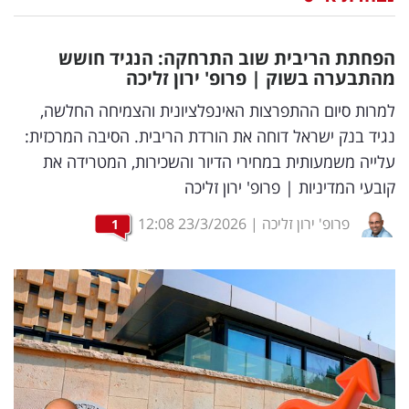
נדל"ן
הפחתת הריבית שוב התרחקה: הנגיד חושש
דיגיטל
מהתבערה בשוק | פרופ' ירון זליכה
וטק
למרות סיום ההתפרצות האינפלציונית והצמיחה החלשה,
נגיד בנק ישראל דוחה את הורדת הריבית. הסיבה המרכזית:
שיווק
עלייה משמעותית במחירי הדיור והשכירות, המטרידה את
ופרסום
קובעי המדיניות | פרופ' ירון זליכה
משפט
פרופ' ירון זליכה
|
23/3/2026
12:08
1
מדדים
ומחקרים
דעות
רכילות
עסקית