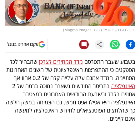
קריפטו
ויראלי
ירון זליכה בנק ירשראל (צילום Magma Images)
טלוויזיה
עקבו אחרינו בגוגל
עסקי
בשבוע שעבר התפרסם
מדד המחירים לצרכן
שהבהיר לכל
ספורט
הספקנים כי ההתפרצות האינפלציונית של השנים האחרונות
הסתיימה. המדד אמנם עלה עלייה קלה של 0.2 אחוז אך
קריירה
האינפלציה
בתריסר החודשים נשארה נמוכה ברמה של 2
ולימודים
אחוזים בלבד ובשבעת החודשים האחרונים במצטבר
האינפלציה היא אפילו אפס ממש. גם הצמיחה במשק חלשה
מינויים
כך שהלחצים הפוטנציאלים לחידוש האינפלציה למעשה
אינם קיימים.
רייטינג
רכב