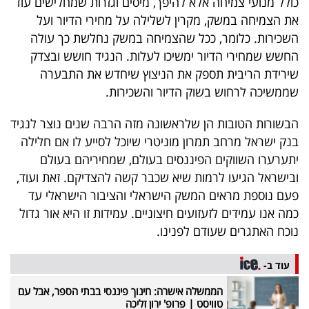
כולל מנועי צמיחה אלא להיפך, מיסים וגזרות שמחלישים עוד
את הצמיחה במשק, מקרין לשלילה על מחירי הדיור ועל
השכירות. כלומר, ככל שהצמיחה במשק נחלשת כך עולה
החשש שמחירי הדיור ימשיכו לעלות. הנגיד חושש ובצדק
שירידת הריבית תספק את הניצוץ שיחדש את התבערה
שממשיכה לרחוש בשוק הדיור והשכירות.
הבשורות הטובות הן שלראשונה מזה הרבה שנים נוצר לנגיד
בנק ישראל מרחב תמרון מוניטרי שיוכל לסייע לו אם חלילה
יתערערו השווקים הפיננסים בעולם, שמחיריהם בעולם
ובישראל הגיעו לרמות שיא שכבר קשה להצדיקם. זאת ועוד,
פעם נוספת מראים המשק הישראלי והציבור הישראלי עד
כמה אנו עמידים לזעזועים חיצוניים. עמידות זו היא אור גדול
נוכח האתגרים שעודם לפנינו.
עוד ב-
הממשלה אישרה: חינוך פיננסי בבתי הספר, אבל עם
טוויסט | פרופ' ירון זליכה