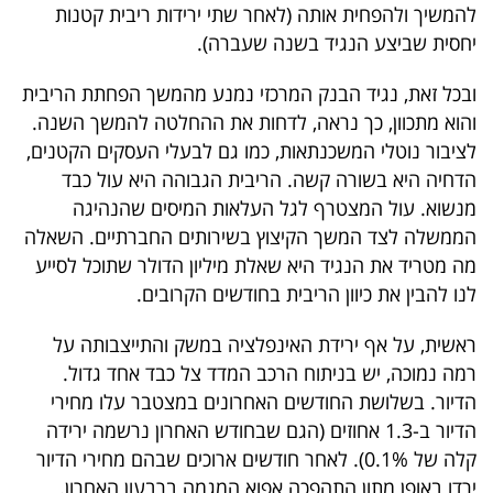
להמשיך ולהפחית אותה (לאחר שתי ירידות ריבית קטנות
40
יחסית שביצע הנגיד בשנה שעברה).
ובכל זאת, נגיד הבנק המרכזי נמנע מהמשך הפחתת הריבית
שיתופי
והוא מתכוון, כך נראה, לדחות את ההחלטה להמשך השנה.
פעולה
לציבור נוטלי המשכנתאות, כמו גם לבעלי העסקים הקטנים,
הדחיה היא בשורה קשה. הריבית הגבוהה היא עול כבד
מנשוא. עול המצטרף לגל העלאות המיסים שהנהיגה
הממשלה לצד המשך הקיצוץ בשירותים החברתיים. השאלה
דרושים
מה מטריד את הנגיד היא שאלת מיליון הדולר שתוכל לסייע
לנו להבין את כיוון הריבית בחודשים הקרובים.
ניוזלטרים
ראשית, על אף ירידת האינפלציה במשק והתייצבותה על
רמה נמוכה, יש בניתוח הרכב המדד צל כבד אחד גדול.
מייל
הדיור. בשלושת החודשים האחרונים במצטבר עלו מחירי
אדום
הדיור ב-1.3 אחוזים (הגם שבחודש האחרון נרשמה ירידה
קלה של 0.1%). לאחר חודשים ארוכים שבהם מחירי הדיור
ירדו באופן מתון התהפכה אפוא המגמה ברבעון האחרון.