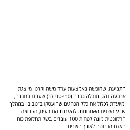
בריאות
תרבות
ופנאי
תיירות
TOP-
5
המילון
התביעה, שהוגשה באמצעות עו"ד משה וקרט, מייצגת
הכלכלי
ארבעה נהגי תובלה כבדה (סמי-טריילר) שעבדו בחברה,
ומיועדת לכלול את כלל הנהגים שהועסקו ב"טביב" במהלך
פודקאסט
שבע השנים האחרונות. להערכת התובעים, הקבוצה
40
הרלוונטית מונה לפחות 100 עובדים בשל תחלופת כוח
האדם הגבוהה לאורך השנים.
UNDER