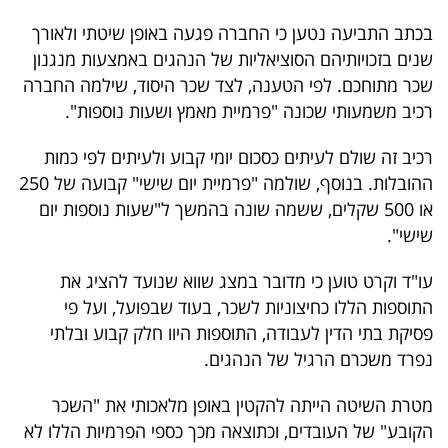
40
בכתב התביעה נטען כי החברה פגעה באופן שיטתי ולאורך
שנים בזכויותיהם הסוציאליות של הנהגים באמצעות מנגנון
שכר מתוחכם. לפי הטענה, לצד שכר היסוד, שילמה החברה
שיתופי
רכיב משמעותי שכונה "פרמיית מאמץ ושעות נוספות".
פעולה
רכיב זה שולם לעיתים כסכום יומי קבוע ולעיתים לפי כמות
ההובלות. בנוסף, שולמה "פרמיית יום שישי" קבועה של 250
או 500 שקלים, ששמה שונה בהמשך ל"שעות נוספות יום
דרושים
שישי".
ניוזלטרים
עו"ד וקרט טוען כי מדובר במצג שווא שנועד להציג את
התוספות הללו כחיצוניות לשכר, בעוד שבפועל, ועל פי
פסיקת בתי הדין לעבודה, התוספות היוו חלק קבוע ובלתי
מייל
נפרד משכרם הרגיל של הנהגים.
אדום
מטרת השיטה הייתה להקטין באופן מלאכותי את "השכר
הקובע" של העובדים, וכתוצאה מכך כספי הפרמיות הללו לא