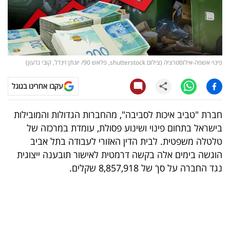
קריפטו
ויראלי
פינוי אשפה-אילוסטרציה (צילום shutterstock, פלאש 90/ יונתן זינדל, קובי גדעון)
טלוויזיה
עקבו אחרינו בגוגל
עסקי
ספורט
חברת "טביב איכות לסביבה", מהחברות הגדולות והמובילות
בישראל בתחום פינוי ושינוע פסולת, עומדת במרכזה של
קריירה
טלטלה משפטית. לבית הדין האזורי לעבודה בתל אביב
ולימודים
הוגשה בימים אלה בקשה דרמטית לאישור תובענה ייצוגית
נגד החברה על סך של 8,857,918 שקלים.
מינויים
רייטינג
רכב