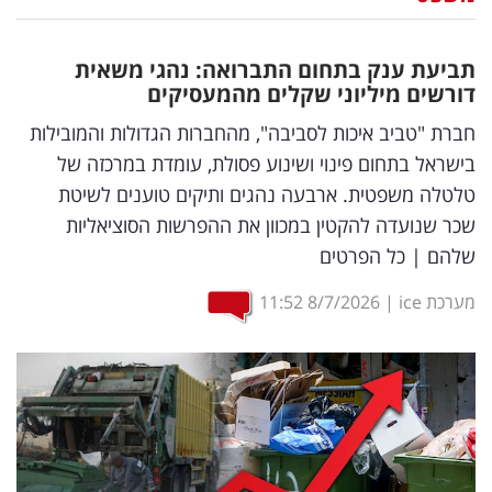
נדל"ן
תביעת ענק בתחום התברואה: נהגי משאית
דיגיטל
דורשים מיליוני שקלים מהמעסיקים
וטק
חברת "טביב איכות לסביבה", מהחברות הגדולות והמובילות
בישראל בתחום פינוי ושינוע פסולת, עומדת במרכזה של
שיווק
טלטלה משפטית. ארבעה נהגים ותיקים טוענים לשיטת
ופרסום
שכר שנועדה להקטין במכוון את ההפרשות הסוציאליות
שלהם | כל הפרטים
משפט
מערכת ice
|
8/7/2026
11:52
מדדים
ומחקרים
דעות
רכילות
עסקית