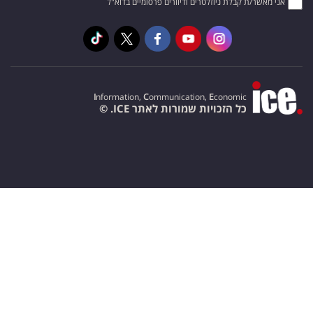
אני מאשר/ת קבלת ניוזלטרים ודיוורים פרסומיים בדוא"ל
I
nformation,
C
ommunication,
E
conomic
כל הזכויות שמורות לאתר ICE. ©