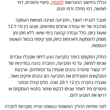
פרסמו
נכללו בחישוב ההפרשות
לפנסיה
, פיצויי פיטורים, דמי
חופשה, דמי מחלה ודמי חגים.
באייס
מעבר לענייני השכר, התביעה מציגה מציאות העסקה
עקבו
מורכבת של ימי עבודה ארוכים ומתישים, שנעו בין 10 ל-12
אחרינו:
שעות ביום, כולל עבודה קבועה בימי שישי, ללא מתן זמן
מספק להפסקות ולארוחות כחוק ותוך קיפוח בגמול השעות
הנוספות.
החלק המקומם ביותר בתביעה נוגע ליחס שקיבלו עובדים
שניסו למחות. על פי התביעה, החברה נהגה במדיניות של
"יד קשה" ופיטרה נהגים שעמדו על זכויותיהם. ארבעת
המבקשים המובילים את התביעה הם נהגים ותיקים מאוד,
שעבדו בחברה בין 12 ל-20 שנה. כולם קיבלו מכתבי
פיטורים מיד לאחר שניסו לבקש שיפור בתנאי העסקתם או
דרשו את המגיע להם.
לפני פתיחת ההליך המשפטי נעשתה פנייה מוקדמת לחברה