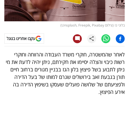
קריפטו
ויראלי
בלוני גז (צילום Unsplash, Freepik, Pixabay)
טלוויזיה
עקבו אחרינו בגוגל
עסקי
לאחר שהמשטרה, חוקרי משרד העבודה והרווחה וחוקרי
ספורט
רשות כיבוי והצלה יסיימו את חקירתם, ניתן יהיה לדעת את מי
ניתן לתבוע בשל פיצוץ בלון הגז בבניין מגורים ברחוב חיים
קריירה
תורן בגבעת זאב בירושלים שגרם למותו של בעל הדירה
ולימודים
ולפציעתם של שלושה פועלים שעסקו בשיפוץ הדירה בה
אירע הפיצוץ.
מינויים
רייטינג
רכב