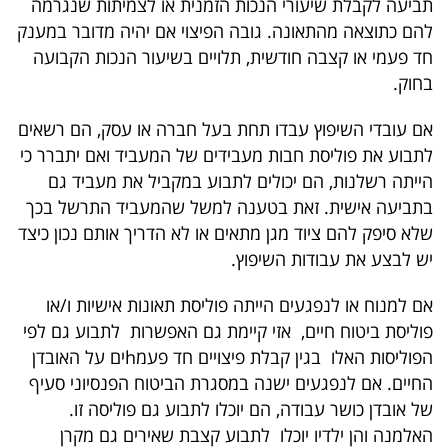
תביעה לקבלת שיעורי הנכות הזמנית או לצמיתות שנגרמה
40
להם כתוצאה מהתאונה. גובה הפיצוי אם יהיה מדובר במענק
חד פעמי או קצבה חודשית, תלויים בשיעור הנכות הקבועה
בחוק.
שיתופי
פעולה
אם עובדי השיפוץ עבדו תחת בעל חברה או עסק, הם רשאים
לתבוע את פוליסת חבות מעבידים של המעביד ואם יתברר כי
הייתה רשלנות, הם יכולים לתבוע במקביל את מעביד גם
בתביעה אישית. זאת בטענה למשל שהמעביד התרשל בכך
דרושים
שלא סיפק להם ציוד מגן מתאים או לא הדריך אותם נכון כיצד
יש לבצע את עבודות השיפוץ.
ניוזלטרים
אם למנוח או לנפגעים הייתה פוליסת תאונות אישיות ו/או
פוליסת ביטוח חיים, אזי קיימת גם האפשרות לתבוע גם לפי
מייל
הפוליסות האלו בגין קבלת פיצויים חד פעמhים על האובדן
אדום
החיים. אם לנפגעים ישנה במסגרת הביטוח הפנסיוני סעיף
של אובדן כושר עבודה, הם יוכלו לתבוע גם פוליסה זו.
האלמנה והן ילדיו יוכלו לתבוע קצבת שאירים גם מקרן