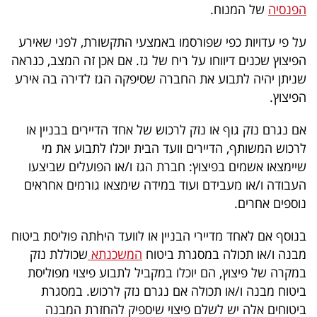
פרסמו
הפנסיה
של המנוח.
באייס
על פי עדויות כפי שפורסמו באמצעי התקשורת, לפני שאירע
הפיצוץ שכנים דיווחו על ריח של גז. אם אכן זה המצב, כנראה
עקבו
שניתן יהיה לתבוע את החברה שסיפקה הגז לדירה בה אירע
אחרינו:
הפיצוץ.
אם נגרם נזק גוף או נזק לרכוש של אחד הדיירים בבניין או
לרכוש המשותף, הדיירים וועד הבית יוכלו לתבוע את מי
שיימצאו אשמים בפיצוץ: חברת הגז ו/או הפועלים שביצעו
העבודה ו/או מעבידם ועוד במידה שימצאו גורמים אחראים
נוספים אחרים.
בנוסף אם לאחד מדיירי הבניין או לוועד היhתה פוליסת ביטוח
מבנה ו/או תכולה במסגרת ביטוח
המשכנתא
שכוללת נזק
במקרה של פיצוץ, הם יוכלו במקביל לתבוע פיצוי מפוליסת
ביטוח מבנה ו/או תכולה אם נגרם נזק לרכוש. במסגרת
ביטוחים אלה יש לשלם פיצוי שיספיק להחזרת המבנה