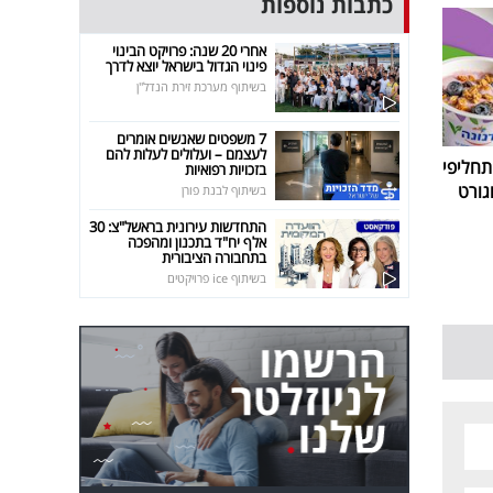
כתבות נוספות
אחרי 20 שנה: פרויקט הבינוי
פינוי הגדול בישראל יוצא לדרך
בשיתוף מערכת זירת הנדל"ן
7 משפטים שאנשים אומרים
לעצמם – ועלולים לעלות להם
חליפי
בזכויות רפואיות
גורט
בשיתוף לבנת פורן
התחדשות עירונית בראשל"צ: 30
אלף יח"ד בתכנון ומהפכה
בתחבורה הציבורית
בשיתוף ice פרויקטים