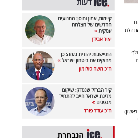
דעות
קיימות, אמון וחוסן: המנועים
ם
החדשים של הצלחה
את דלת
עסקית
יאיר אבידן
לף
התיישבות יהודית בעזה: כך
מחזקים את ביטחון ישראל
ח"כ משה סולומון
קיר הברזל שנסדק: שיקום
מדינת ישראל חייב להתחיל
מבפנים
ח"כ עודד פורר
ראשון)
י
הנבחרת