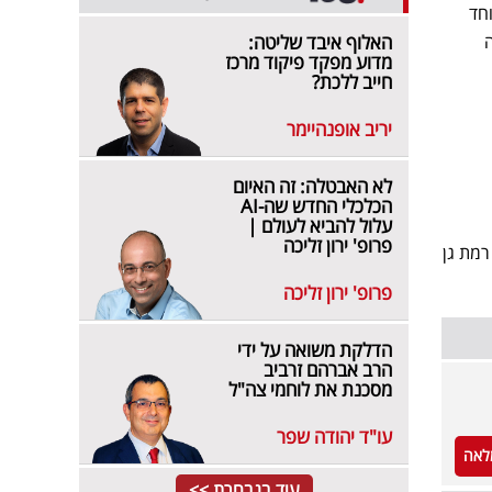
חד
האלוף איבד שליטה:
מדוע מפקד פיקוד מרכז
חייב ללכת?
יריב אופנהיימר
לא האבטלה: זה האיום
הכלכלי החדש שה-AI
עלול להביא לעולם |
פרופ' ירון זליכה
קירה תושב רמת גן
פרופ' ירון זליכה
הדלקת משואה על ידי
הרב אברהם זרביב
מסכנת את לוחמי צה"ל
עו"ד יהודה שפר
לאה
עוד בנבחרת >>