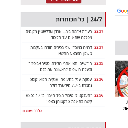
24/7 | כל הכותרות
רעידת אדמה בימין: ארדן ואדלשטיין מקימים
22:31
מפלגה שתאיים על הליכוד
דרמה במוסד: שני בכירים הודחו בעקבות
22:31
כישלון המבצע החשאי
חודשיים וחצי אחרי הלידה: ספיר אביסרור
22:35
ובעלה חושפים לראשונה את בנם
עסקת ענק בתעופה: ענקית הלואו קוסט
22:36
נמכרת ב-7.7 מיליארד דולר
"הענקנו לו טיפול מציל חיים": בן 17 נפצע
22:56
קשה בתאונת טרקטורון בצפון
את
כל החדשות