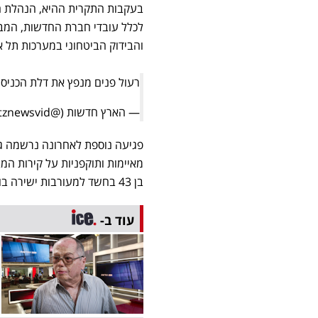
בעקבות התקרית ההיא, הנהלת חב
לכלל עובדי חברת החדשות, המבש
והבידוק הביטחוני במערכות תל אב
רעול פנים מנפץ את דלת הכניס
— הארץ חדשות (@haaretznewsvid)
בן 43 בחשד למעורבות ישירה בוונדליזם, אך הוא שוחרר בהמשך בתנאים מגבילים.
עוד ב-