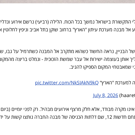
י התקשורת בישראל נמשך בכל הכוח. הלילה (רביעי) נרשם אירוע ונדליז
ע אל מבנה מערכת עיתון "הארץ" ברחוב שוקן בתל אביב וניפץ לחלוטין 
ל הבניין, נראה החשוד כשהוא מתקרב אל המבנה כשתרמיל על גבו, שו
יך אותן בעוצמה ישירות אל עבר שמשת הזכוכית - ונמלט בריצה מהמקום
ני שמאבטחי המקום הספיקו להגיב.
ה למערכת "הארץ"
pic.twitter.com/NkSIAkN9kQ
July 8, 2026
נו מקרה מבודד, אלא חלק מרצף אירועים מבהיל. רק לפני יומיים (ביום 
התרחש אירוע דומה ומלחיץ במתחם חדשות 12, שם דלתות הכניסה של מבנה החברה נותצו קשות על יד