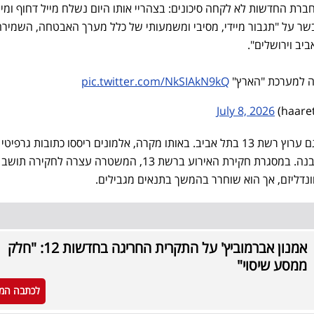
רת החדשות לא לקחה סיכונים: בצהריי אותו היום נשלח מייל דחוף ומיו
ר על "תגבור מיידי, מסיבי ומשמעותי של כלל מערך האבטחה, השמירה
יב וירושלים".
ה למערכת "הארץ"
pic.twitter.com/NkSIAkN9kQ
July 8, 2026
פגיעה נוספת לאחרונה נרשמה גם ערוץ רשת 13 בתל אביב. באותו מקרה, אלמונים ריססו כתובות גרפיטי
מאיימות ותוקפניות על קירות המבנה. במסגרת חקירת האירוע ברשת 13, המשטרה עצרה לח
אמנון אברמוביץ' על התקרית החריגה בחדשות 12: "חלק
ממסע שיסוי"
לכתבה המ