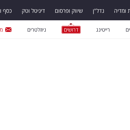
ומדיה
נדל"ן
שיווק ופרסום
דיגיטל וטק
כסף ו
ם
רייטינג
דרושים
ניוזלטרים
מי