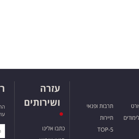
עזרה
רו
ושירותים
ורט
תרבות ופנאי
הרש
עול
לימודים
תיירות
כתבו אלינו
TOP-5