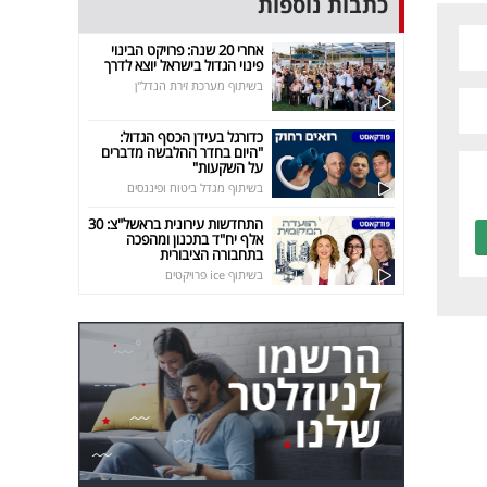
כתבות נוספות
אחרי 20 שנה: פרויקט הבינוי
פינוי הגדול בישראל יוצא לדרך
בשיתוף מערכת זירת הנדל"ן
כדורגל בעידן הכסף הגדול:
"היום בחדר ההלבשה מדברים
על השקעות"
בשיתוף מגדל ביטוח ופיננסים
התחדשות עירונית בראשל"צ: 30
אלף יח"ד בתכנון ומהפכה
בתחבורה הציבורית
בשיתוף ice פרויקטים