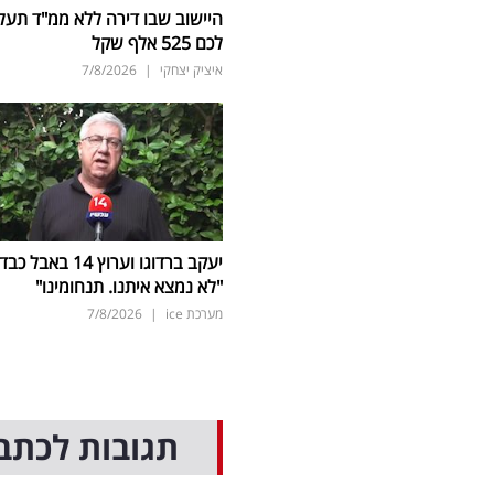
היישוב שבו דירה ללא ממ"ד תעל
לכם 525 אלף שקל
איציק יצחקי
|
7/8/2026
יעקב ברדוגו וערוץ 14 באבל כב
"לא נמצא איתנו. תנחומינו"
מערכת ice
|
7/8/2026
תגובות לכתב