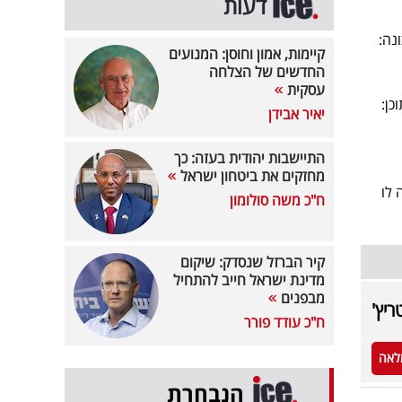
דעות
נה:
קיימות, אמון וחוסן: המנועים
החדשים של הצלחה
עסקית
כן:
יאיר אבידן
התיישבות יהודית בעזה: כך
מחזקים את ביטחון ישראל
 לו
ח"כ משה סולומון
קיר הברזל שנסדק: שיקום
מדינת ישראל חייב להתחיל
מבפנים
יץ'
ח"כ עודד פורר
לאה
הנבחרת