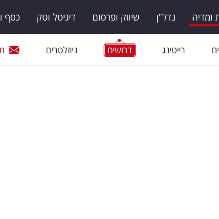
ומדיה
נדל"ן
שיווק ופרסום
דיגיטל וטק
כסף ו
ם
רייטינג
דרושים
ניוזלטרים
מי