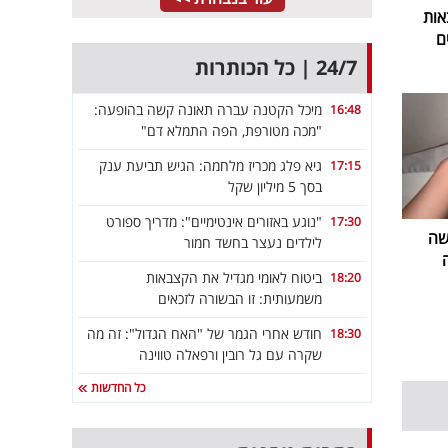
אות
ם
24/7 | כל הכותרות
מיכל הקטנה עברה תאונה קשה בהופעה:
16:48
"מכה מטורפת, הפה התמלא דם"
גיא פלג מכריז מלחמה: הגיש תביעת ענק
17:15
בסך 5 מיליון שקל
"נוגע באזורים אינטימיים": מדריך ספורט
17:30
שה
לילדים נעצר בחשד חמור
ביטוח לאומי מגדיל את הקצבאות
18:20
משמעותית: זו הבשורה לזכאים
חודש אחרי הגמר של "האח הגדול": זה מה
18:30
שקרה עם גל רובין ורפאלה טווינה
כל החדשות