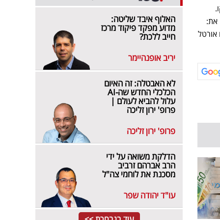
.
האלוף איבד שליטה:
את:
מדוע מפקד פיקוד מרכז
 אורטל
חייב ללכת?
יריב אופנהיימר
לא האבטלה: זה האיום
הכלכלי החדש שה-AI
עלול להביא לעולם |
פרופ' ירון זליכה
פרופ' ירון זליכה
הדלקת משואה על ידי
הרב אברהם זרביב
מסכנת את לוחמי צה"ל
עו"ד יהודה שפר
עוד בנבחרת >>