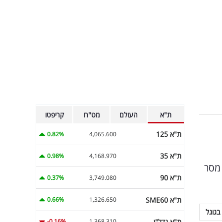
ת"א
העולם
מט"ח
קריפטו
ת"א 125
0.82%
4,065.600
ת"א 35
0.98%
4,168.970
 מסר
ת"א 90
0.37%
3,749.080
ת"א SME60
0.66%
1,326.650
בגוגל
ת"א נדל"ן
-0.16%
1,368.310