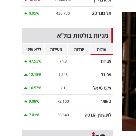
תל בונד 20
0.05%
438.730
מניות בולטות בת"א
עולות
יורדות
פעילות
ללא שינוי
אברות
47.53%
74.8
אב-גד
12.15%
1,246
אקס טי אל
10.53%
2.1
טאואר
9.08%
72,100
לוינשטין הנדסה
7.01%
36,640