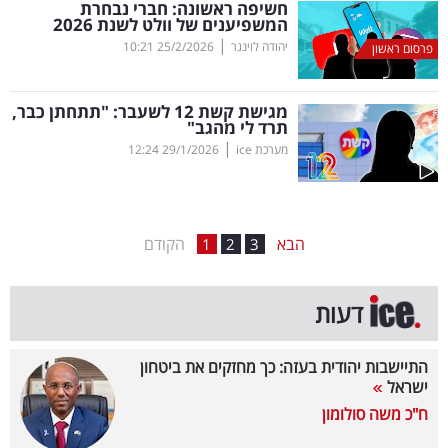
חשיפה ראשונה: חברי נבחרת
המשפיענים של וולט לשנת 2026
בריאות
|
יהודה לוינגר
25/2/2026
10:21
פרסום ראשון
תרבות
ופנאי
מגישת קשת 12 לשעבר: "תתחתן כבר,
תרד לי מהגב"
|
מערכת ice
29/1/2026
12:24
תיירות
TOP-
5
הבא
הקודם
1
2
3
המילון
דעות
הכלכלי
פודקאסט
התיישבות יהודית בעזה: כך מחזקים את ביטחון
ישראל
40
ח"כ משה סולומון
UNDER