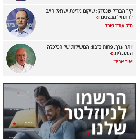
40
קיר הברזל שנסדק: שיקום מדינת ישראל חייב
להתחיל מבפנים
ח"כ עודד פורר
שיתופי
פעולה
יותר ערך, פחות בזבוז: המשילות של הכלכלה
המעגלית
יאיר אבידן
דרושים
ניוזלטרים
מייל
אדום