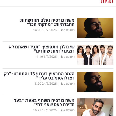
תגיות
נדל"ן
משה כורסיה נעלם מהרשתות
דיגיטל
החברתיות: "מחקתי הכל"
וטק
|
מערכת ice
13/7/2026
14:20
שיווק
שי גולדן מתפוצץ: "תגידו שאתם לא
ופרסום
רוצים לראות שחורים"
|
מערכת ice
6/7/2026
1:19
משפט
הזמר התראיין בערוץ 13 והתחרט: "רק
מדדים
רצו להסתלבט עליך"
ומחקרים
|
מערכת ice
24/6/2026
18:20
דעות
משה כורסיה משתף בצער: "בעל
הדירה כעס שאני דתי"
רכילות
|
מערכת ice
18/6/2026
16:21
עסקית