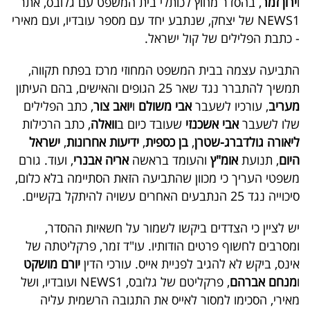
ו
ירון זמר
, בהסדר מחוץ לכותלי בית המשפט עם גלובס, אתר
40
NEWS1
של יצחק, שנתבע יחד עם מספר עובדיו, ועם מאירי
- כתבת הפלילים של קול ישראל.
שיתופי
התביעה עצמה בבית המשפט המחוזי מרכז בפתח תקווה,
תמשיך להתברר נגד שאר 25 הגופים והאישים, בהם העיתון
פעולה
מעריב
, עורכיו לשעבר
אבי משולם
ו
יואב צור
, כתב הפלילים
שלו לשעבר
אבי אשכנזי
שעובד כיום ב
וואלה
, כתב הרכילות
ליאורה גולדברג-שטרן
,
בן כספית
,
ידיעות אחרונות
,
ישראל
דרושים
היום
, תנועת
אומ"ץ
והעומד בראשה
אריה אבנרי
, ועוד. גורם
משפטי העריך כי מכוון שהתביעה הזאת הסתיימה בלא כלום,
ניוזלטרים
סיכוייה נגד 25 הנתבעים האחרים עשויה להיתקל בקשיים.
יש לציין כי הצדדים ביקשו לשמור על חשאיות ההסדר,
מייל
ומסרבים לחשוף פרטים הודותיו. עו"ד זמר, פרקליטתה של
אדום
אינס, ביקש לא להגיב לפניית אייס. עורכי הדין
יורם מושקט
ו
מנחם אברהם
, פרקליטם של גלובס,
NEWS1
ועובדיו, ושל
מאירי, הסכימו למסור לאייס את התגובה הרשמית עליה