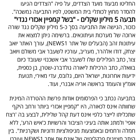
פרסמו
החליטו מבעוד מועד הצדדים, על פיה "הצדדים הגיעו
להסדר מחוץ לכותלי בית המשפט, לפיו התביעה נמשכה".
באייס
תבעה 5 מיליון שקלים - "בשל קמפיין אכזרי נגדי"
כזכור, הגישה את התביעה בסך כ-5 מיליון שקלים נגד שורה
עקבו
ארוכה של מערכות ועיתונאים. ברשימה ניתן למצוא את
אחרינו:
עיתונות זהב (הבעלים של אתר
NEWS1
), עורך האתר יואב
יצחק, דודו אלהרר, מעריב, עורכיו לשעבר אבי משולם ויואב
צור, כתב הפלילים שלו לשעבר אבי אשכנזי שעובד כיום
בוואלה, כתב הרכילות ליאורה גולדברג-שטרן, בן כספית,
ידיעות אחרונות, ישראל היום, גלובס, עדי מאירי, תנועת
אומ"ץ והעומד בראשה אריה אבנרי, ועוד.
בתביעה נכתב כי הפרסומים אודות פרשת ההטרדה המינית
שחוותה אינס לכאורה, היו "קמפיין אכזרי ביותר ורחב היקף
שתכליתו לייצר כלפי אינס דעת קהל שלילית, לבצע בה 'רצח
אופי' ולמתג אותה בעיני הציבור והרשויות כ'איש הרע', ללא
חמלה ורחמים ובאמצעות מניפולציות זדוניות ושקרניות". בין
היתר מציינים פרקליטיה של אינס את אתר
NEWS1
ועורכו,