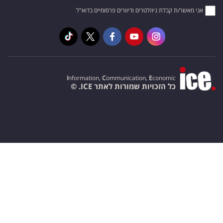
אני מאשר/ת קבלת ניוזלטרים ודיוורים פרסומיים בדוא"ל
I
nformation,
C
ommunication,
E
conomic
כל הזכויות שמורות לאתר ICE. ©