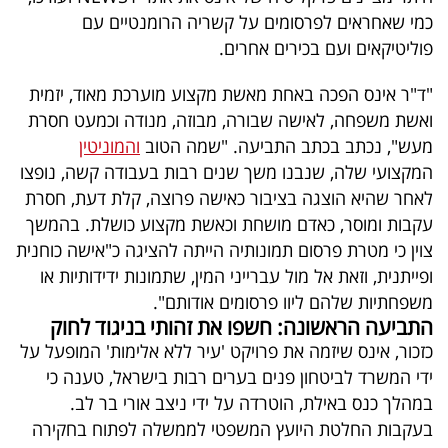
כמי שאחראים לפרסומים על קשריה הרומנטיים עם
פוליטיקאים ועם בכירים אחרים.
"ד"ר אינס הפכה באחת מאשת מקצוע מוערכת מאוד, יזמית
ואשת משפחה, לאישה שבורה, מבוזה, מנודה וכמעט חסרת
מעש", נכתב בכתב התביעה. "שמה הטוב
והמוניטין
המקצועי שלה, שנבנו משך שנים רבות בעבודה קשה, נופצו
לאחר שהיא הוצגה בציבור כאישה פרוצה, קלת דעת, חסרת
עקבות ומוסר, כאדם מושחת וכאשת מקצוע כושלת. בהמשך
צוין כי מטרת פרסום תמונותיה הייתה להציגה כ"אישה כוחנית
ופייתנית, וזאת אל מול עברייני המין, שתמונות ידידותיות או
משפחתיות שלהם ליוו פרסומים אודותם".
התביעה הראשונה: חשפו את זהותי בניגוד לחוק
כזכור, אינס שיזמה את פרויקט 'עיר ללא אלימות' המופעל על
ידי המשרד לביטחון פנים בערים רבות בישראל, טענה כי
במהלך כנס באילת, הוטרדה על ידי ניצב אורי בר לב.
בעקבות החלטת היועץ המשפטי לממשלה לפתוח בחקירה