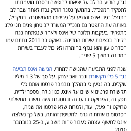
נגדו, הודיע בר לב על יציאתו לחופשה והסרת מועמדותו
לתפקיד המפכ"ל. בהמשך נסגר התיק נגדו לאחר שבר לב
התנצל בפני אינס והודיע על פרישתו מהמשטרה.‏ במקביל,
באותה עת התפטר גם מנכ"ל המשרד לביטחון פנים חגי פלג
מתפקידו בעקבות תלונה של אינס ולאחר שנפתחה נגדו
חקירה בנציבות שירות המדינה. באוקטובר 2011 נחתם עמו
הסדר טיעון והוא ננזף בחומרה ולא יכול לעבוד בשירות
המדינה במשך 5 שנים.
שנה לפני התביעה שהגישה למחוזי,
הגישה אינס תביעה
נגד 5 כלי תקשורת
ונגד יואב יצחק, על סך של 1.3 מיליון
שקלים, בה נטען כי במהלך נובמבר פרסמו אותם כלי
תקשורת פרטים אישיים על אינס, כגון גילה, מספר ילדיה,
תפקידה, הפרויקט בו עבדה ובמסגרת איזה משרד ממשלתי
פרויקט זה פעל, ועוד, ולמרות שלא פרסמו את שמה,
הפרסומים אודותיה גרמו לחשיפת זהותה. בשל כך נאלצה
אינס לחשוף עצמה כעבור פחות משבוע, ב-25 בנובמבר
2010.