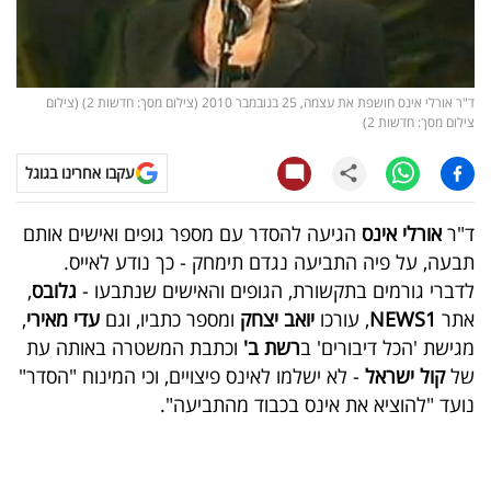
קריפטו
ויראלי
ד"ר אורלי אינס חושפת את עצמה, 25 בנובמבר 2010 (צילום מסך: חדשות 2) (צילום
צילום מסך: חדשות 2)
טלוויזיה
עקבו אחרינו בגוגל
עסקי
ספורט
ד"ר
אורלי אינס
הגיעה להסדר עם מספר גופים ואישים אותם
תבעה, על פיה התביעה נגדם תימחק - כך נודע לאייס.
קריירה
לדברי גורמים בתקשורת, הגופים והאישים שנתבעו -
גלובס
,
ולימודים
אתר
NEWS1
, עורכו
יואב יצחק
ומספר כתביו, וגם
עדי מאירי
,
מגישת 'הכל דיבורים' ב
רשת ב'
וכתבת המשטרה באותה עת
מינויים
של
קול ישראל
- לא ישלמו לאינס פיצויים, וכי המינוח "הסדר"
נועד "להוציא את אינס בכבוד מהתביעה".
רייטינג
רכב