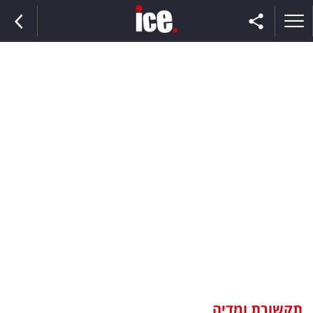
ראשי
הנבחרת
השוק
תקשורת
ומדיה
כסף
וצרכנות
תקשורת ומדיה