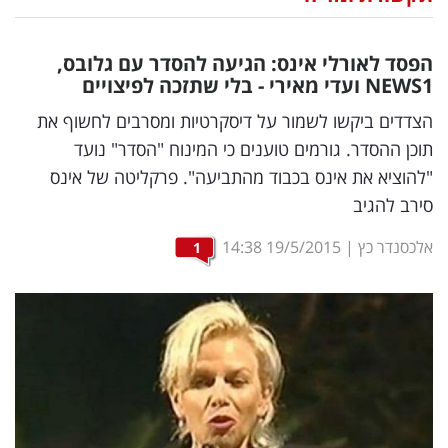
נדל"ן
הפסד לאורלי אינס: הגיעה להסדר עם גלובס,
דיגיטל
1 ועדי מאירי - בלי שתזכה לפיצויים
NEWS
וטק
הצדדים ביקשו לשמור על דיסקרטיות ומסרבים לחשוף את
תוכן ההסדר. גורמים טוענים כי המינוח "הסדר" נועד
שיווק
"להוציא את אינס בכבוד מהתביעה". פרקליטה של אינס
ופרסום
סירב להגיב
משפט
אלכסנדר כץ
|
19/5/2015
14:38
1
מדדים
ומחקרים
דעות
רכילות
עסקית