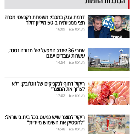
הכתבות החמות
דרמת ענק במכבי: משפחת רקנאטי מכרה
חצי ממניותיה ב-50 מיליון דולר
מערכת ice
|
16:09
אחרי 36 שנה: המפעל של תנובה נסגר,
עשרות עובדים יעזבו
מערכת ice
|
14:54
ריקול דחוף לנקניקים של זוגלובק: "לא
לצרוך את המוצר"
מערכת ice
|
17:02
ריקול למוצר שיש כמעט בכל בית בישראל:
"להפסיק את השימוש מיידית"
מערכת ice
|
16:48