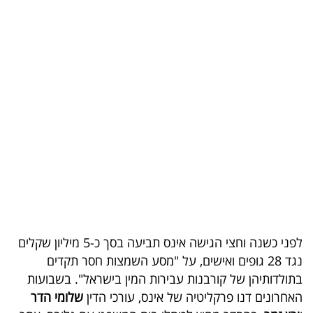
בריאות
תרבות
ופנאי
תיירות
TOP-
5
המילון
הכלכלי
לפני כשנה וחצי הגישה אינס תביעה בסך כ-5 מיליון שקלים
פודקאסט
נגד 28 גופים ואישים, על "מסע השמצות חסר תקדים
בתולדותיהן של קורבנות עבירות המין בישראל". בשבועות
40
האחרונים דנו פרקליטיה של אינס, עורכי הדין
שלומי הדר
UNDER