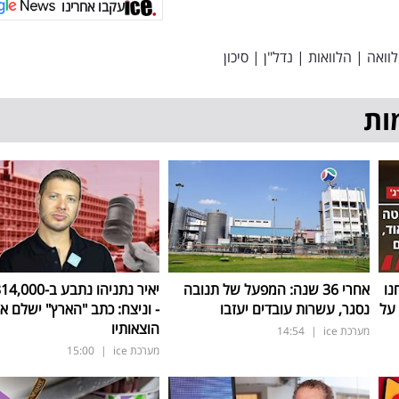
עקבו אחרינו
וואה
|
הלוואות
|
נדל"ן
|
סיכון
ות
נו
אחרי 36 שנה: המפעל של תנובה
על
נסגר, עשרות עובדים יעזבו
- וניצח: כתב "הארץ" ישלם א
הוצאותיו
מערכת ice
|
14:54
מערכת ice
|
15:00