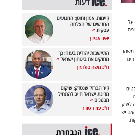
דעות
קיימות, אמון וחוסן: המנועים
 על
החדשים של הצלחה
ציה
עסקית
יאיר אבידן
 משהו
התיישבות יהודית בעזה: כך
מים
מחזקים את ביטחון ישראל
ח"כ משה סולומון
קיר הברזל שנסדק: שיקום
טים
מדינת ישראל חייב להתחיל
ה
מבפנים
 לשוק
ח"כ עודד פורר
האם יש
קל לחודש ללקוח,
הנבחרת