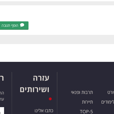
הוסף תגובה
עזרה
רו
ושירותים
ורט
תרבות ופנאי
הרש
עול
לימודים
תיירות
כתבו אלינו
TOP-5