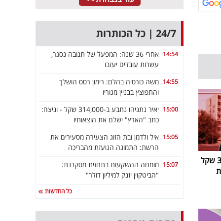
24/7 | כל הכותרות
אחרי 36 שנה: המפעל של תנובה נסגר,
14:54
עשרות עובדים יעזבו
משה כורסיה בהלם: רימון רסס הושלך
14:55
והתפוצץ בבניין מגוריו
יאיר נתניהו נתבע ב-314,000 שקל - וניצח:
15:00
כתב "הארץ" ישלם את הוצאותיו
איל ולדמן ובת הזוג הצעירה מסעירים את
15:05
הרשת: התמונה הנועזת מהבריכה
יאיר נתניהו נתבע ב-314,000 שקל
מומחה ההשקעות בתחזית מסקרנת:
15:07
ת
"הביטקוין יזנק למיליון דולר"
כל החדשות