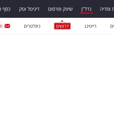
ומדיה
נדל"ן
שיווק ופרסום
דיגיטל וטק
כסף ו
ם
רייטינג
דרושים
ניוזלטרים
מי