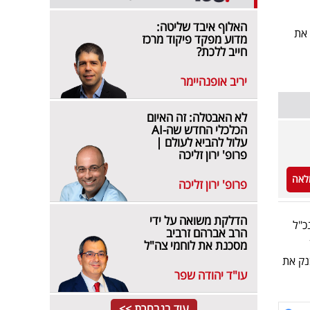
האלוף איבד שליטה:
 את
מדוע מפקד פיקוד מרכז
חייב ללכת?
יריב אופנהיימר
לא האבטלה: זה האיום
הכלכלי החדש שה-AI
עלול להביא לעולם |
פרופ' ירון זליכה
לאה
פרופ' ירון זליכה
הדלקת משואה על ידי
כ"ל
הרב אברהם זרביב
מסכנת את לוחמי צה"ל
נק את
עו"ד יהודה שפר
עוד בנבחרת >>