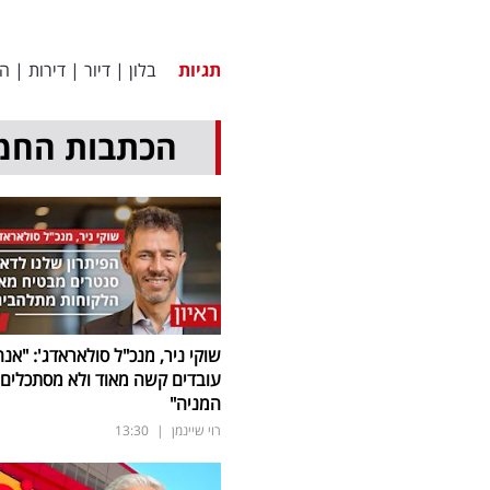
תגיות
בלון
|
דיור
|
דירות
|
הל
הכתבות החמ
שוקי ניר, מנכ"ל סולאראדג': "אנח
עובדים קשה מאוד ולא מסתכלים 
המניה"
רוי שיינמן
|
13:30