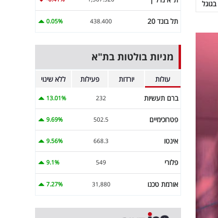
בגוגל
תל בונד 20
0.05%
438.400
מניות בולטות בת"א
עולות
יורדות
פעילות
ללא שינוי
ברם תעשיות
13.01%
232
פטרוכימיים
9.69%
502.5
אינטו
9.56%
668.3
פלורי
9.1%
549
אורמת טכנו
7.27%
31,880