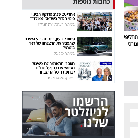
כתבות נוספות
אחרי 20 שנה: פרויקט הבינוי
פינוי הגדול בישראל יוצא לדרך
בשיתוף מערכת זירת הנדל"ן
חליפי
פחות קיבעון, יותר תמורה: השינוי
שמסביר את ההצלחה של ג'אקו
גורט
בישראל
בשיתוף כלמוביל
האם זו הרפורמה לה ציפינו?
השמאי ארז כהן על הדו"ח
לבחינת היטל ההשבחה
בשיתוף ice פרויקטים