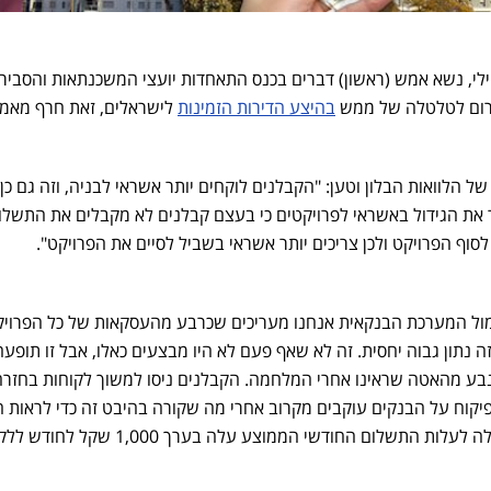
לי, נשא אמש (ראשון) דברים בכנס התאחדות יועצי המשכנתאות והסביר
גרום לטלטלה של ממש
בהיצע הדירות הזמינות
לישראלים, זאת חרף מאמ
ל הלוואות הבלון וטען: "הקבלנים לוקחים יותר אשראי לבניה, וזה גם כן
 את הגידול באשראי לפרויקטים כי בעצם קבלנים לא מקבלים את התשלו
סוף הפרויקט ולכן צריכים יותר אשראי בשביל לסיים את הפרויקט".
מול המערכת הבנקאית אנחנו מעריכים שכרבע מהעסקאות של כל הפרויק
בנקים מלווים הן של 20/80. זה נתון גבוה יחסית. זה לא שאף פעם לא היו מבצעים כאלו, אבל זו תופע
בע מהאטה שראינו אחרי המלחמה. הקבלנים ניסו למשוך לקוחות בחזרה
פיקוח על הבנקים עוקבים מקרוב אחרי מה שקורה בהיבט זה כדי לראות 
פה עליית סיכון. כשהריבית התחילה לעלות התשלום החודשי הממוצע עלה בערך 1,000 ש