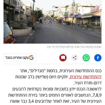
קריפטו
ויראלי
טלוויזיה
עסקי
שכונת התקווה בתל אביב (צילום ויקיפדיה/ דוד שי)
ספורט
עקבו אחרינו בגוגל
קריירה
ולימודים
כנס ההתחדשות העירונית, בחסות "מגדילים", אתר
להתחדשות עירונית
, יתקיים היום (שלישי) בלב שכונות
מינויים
דרום-מזרח העיר.
לראשונה הכנס יידון בתוכניות וסוגיות נקודתיות לרובעים
רייטינג
7,8,9, הנחשבים לאזורים החמים ביותר בזירת ההתחדשות
רכב
העירונית של העיר, זאת לאחר שלרובעים 3,4 כבר אושרו