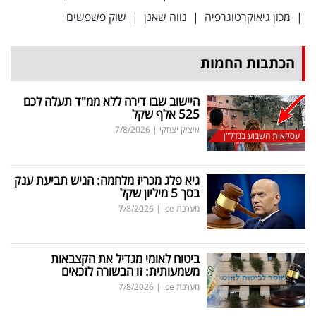
|
מכון גיאוקרטוגרפיה
|
נווה שאנן
|
שוק פשפשים
הכתבות החמות
היישוב שבו דירה ללא ממ"ד תעלה לכם
525 אלף שקל
איציק יצחקי
|
7/8/2026
עסקאות השבוע בנדל"ן
גיא פלג מכריז מלחמה: הגיש תביעת ענק
בסך 5 מיליון שקל
מערכת ice
|
7/8/2026
ביטוח לאומי מגדיל את הקצבאות
משמעותית: זו הבשורה לזכאים
מערכת ice
|
7/8/2026