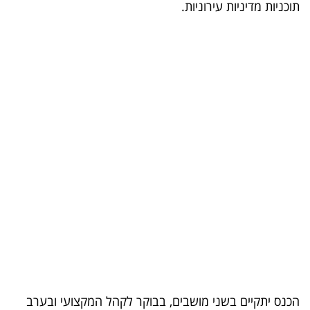
תוכניות מדיניות עירוניות.
בריאות
תרבות
ופנאי
תיירות
TOP-
5
המילון
הכלכלי
פודקאסט
40
הכנס יתקיים בשני מושבים, בבוקר לקהל המקצועי ובערב
UNDER