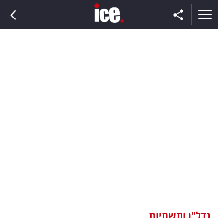
ראשי
הנבחרת
השוק
תקשורת
ומדיה
כסף
וצרכנות
נדל"ן ותשתיות