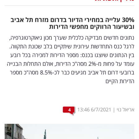
נדל"ן
%
30
עלייה במחירי הדיור בדרום מזרח תל אביב
דיגיטל
ובשיעור הרווקים מחפשי הדירות
וטק
נתונים חדשים מבדיקה כלכלית שערך מכון גיאוקרטוגרפיה,
לרגל כנס התחדשות עירונית שיתקיים בלב שכונת התקווה.
שיווק
בין הנתונים שיוצגו בכנס: מספר הדירות למכירה בכל רובע
ופרסום
עומד על פחות מ-2% מסה"כ הדירות, אולם התחלות הבנייה
ברובעי דרום תל אביב מגיעים כבר לכ-8.5% מסה"כ מספר
משפט
הדירות הקיים
מדדים
ומחקרים
אריאל נוי
|
6/7/2021
13:46
4
דעות
רכילות
עסקית