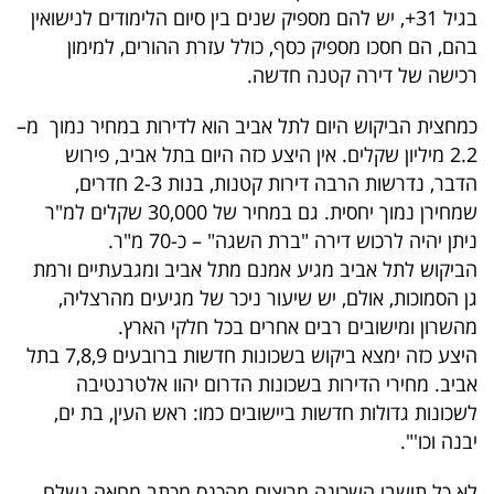
בגיל 31+, יש להם מספיק שנים בין סיום הלימודים לנישואין
בהם, הם חסכו מספיק כסף, כולל עזרת ההורים, למימון
רכישה של דירה קטנה חדשה.
כמחצית הביקוש היום לתל אביב הוא לדירות במחיר נמוך מ–
2.2 מיליון שקלים. אין היצע כזה היום בתל אביב, פירוש
הדבר, נדרשות הרבה דירות קטנות, בנות 2-3 חדרים,
שמחירן נמוך יחסית. גם במחיר של 30,000 שקלים למ"ר
ניתן יהיה לרכוש דירה "ברת השגה" – כ-70 מ"ר.
הביקוש לתל אביב מגיע אמנם מתל אביב ומגבעתיים ורמת
גן הסמוכות, אולם, יש שיעור ניכר של מגיעים מהרצליה,
מהשרון ומישובים רבים אחרים בכל חלקי הארץ.
היצע כזה ימצא ביקוש בשכונות חדשות ברובעים 7,8,9 בתל
אביב. מחירי הדירות בשכונות הדרום יהוו אלטרנטיבה
לשכונות גדולות חדשות ביישובים כמו: ראש העין, בת ים,
יבנה וכו'".
לא כל תושבי השכונה מרוצים מהכנס מכתב מחאה נשלח