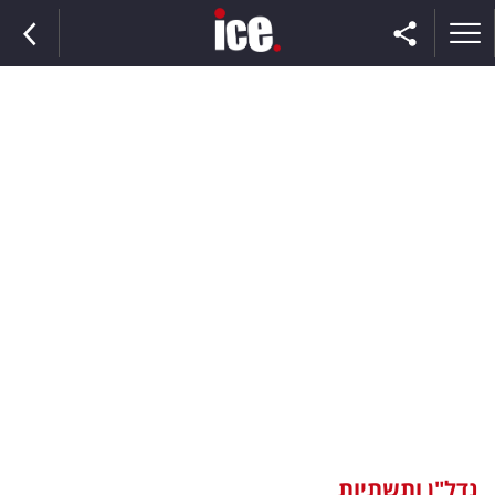
ראשי
הנבחרת
השוק
תקשורת
ומדיה
כסף
וצרכנות
נדל"ן ותשתיות