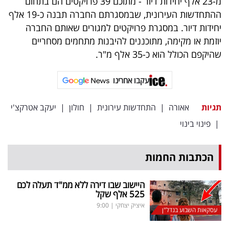
מ-23 אלף יחידות דיור - מתוכם 39 פרויקטים הם בתחום
פרסמו
ההתחדשות העירונית, שבמסגרתם החברה תבנה כ-19 אלף
באייס
יחידות דיור. במסגרת פרויקטים למגורים שאותם החברה
יוזמת או מקימה, מתוכננים להיבנות מתחמים מסחריים
עקבו
שהיקפם הכולל הוא כ-35 אלף מ"ר.
אחרינו:
עקבו אחרינו
תגיות
אאורה
|
התחדשות עירונית
|
חולון
|
יעקב אטרקצ'י
|
פינוי בינוי
הכתבות החמות
היישוב שבו דירה ללא ממ"ד תעלה לכם
525 אלף שקל
איציק יצחקי
|
9:00
עסקאות השבוע בנדל"ן