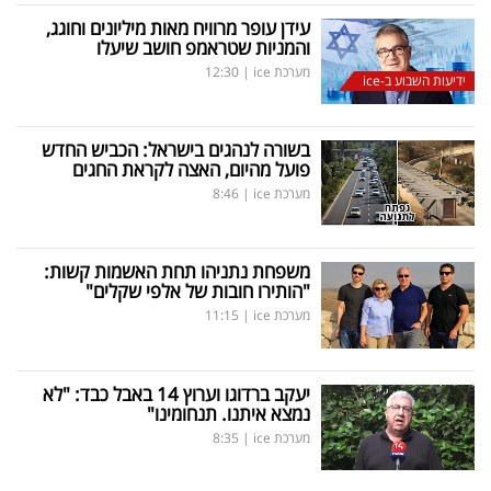
עידן עופר מרוויח מאות מיליונים וחוגג,
והמניות שטראמפ חושב שיעלו
מערכת ice
|
12:30
ידיעות השבוע ב-ice
בשורה לנהגים בישראל: הכביש החדש
פועל מהיום, האצה לקראת החגים
מערכת ice
|
8:46
משפחת נתניהו תחת האשמות קשות:
"הותירו חובות של אלפי שקלים"
מערכת ice
|
11:15
יעקב ברדוגו וערוץ 14 באבל כבד: "לא
נמצא איתנו. תנחומינו"
מערכת ice
|
8:35