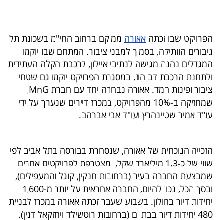
בריאות
תרבות
הפרויקט שבו זכתה
אאורה
ממוקם ברחוב החי"מ בשכונת תל
גיבורים הוותיקה, בסמוך למבני ציבור. המתחם שבו יוקמו
ופנאי
המגדלים נהנה מגישה לנתיבי איילון, לרכבת הקלה העתידית
תיירות
ולתחנת הרכבת דב הוז. במסגרת הפרויקט יוקמו גם שטחי
ציבור ופינות חמד. אאורה נבחרה יחד עם חברת MnG,
TOP-
שמחזיקה ב-10% מהפרויקט, במכרז דיירים שנערך על ידי
5
עו"ד אמיר שטיינהרץ ועו"ד אבי אברהם.
המילון
הזכייה הנוכחית של אאורה, שנסחרת בבורסה בתל אביב לפי
הכלכלי
שווי של כ-1.3 מיליארד שקל, מצטרפת לפרויקטים אחרים
פודקאסט
שמבצעת החברה בעיר (ברחובות חנקין, קוגל והמעפילים),
ובסך הכל, נכון להיום, החברה אחראית על יותר מ-1,600
40
יחידות דיור בחולון. בשבוע שעבר זכתה אאורה במכרז לבניית
480 יחידות דיור בבת ים (ברחובות רוטשילד ויחזקאל דנין).
UNDER