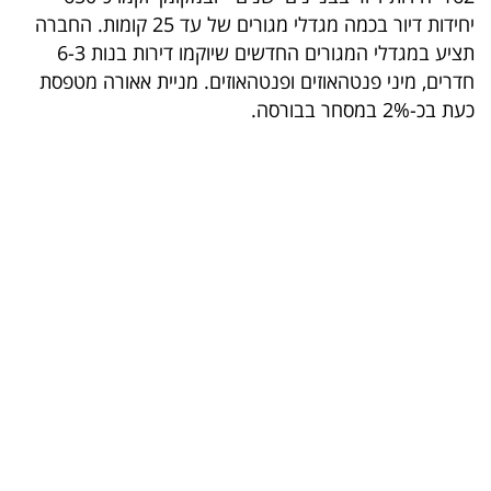
יחידות דיור בכמה מגדלי מגורים של עד 25 קומות. החברה
קריפטו
תציע במגדלי המגורים החדשים שיוקמו דירות בנות 6-3
חדרים, מיני פנטהאוזים ופנטהאוזים. מניית אאורה מטפסת
ויראלי
כעת בכ-2% במסחר בבורסה.
טלוויזיה
עסקי
ספורט
קריירה
ולימודים
מינויים
רייטינג
רכב