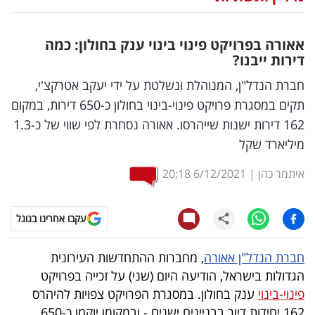
נדל"ן
אאורה בפרויקט פינוי בינוי ענק בחולון: כמה
דיגיטל
דירות ייבנו?
וטק
חברת הנדל"ן, המנוהלת ונשלטת על ידי יעקב אטרקצ'י,
תקים במסגרת פרויקט פינוי-בינוי בחולון כ-650 דירות, במקום
שיווק
162 דירות ישנות שייהרסו. אאורה נסחרת לפי שווי של כ-1.3
ופרסום
מיליארד שקל
משפט
איתמר כהן
|
6/12/2021
20:18
מדדים
עקבו אחרינו בגוגל
ומחקרים
דעות
חברת הנדל"ן אאורה
, מחברות ההתחדשות העירונית
הגדולות בישראל, הודיעה היום (שני) על זכייה בפרויקט
רכילות
פינוי-בינוי
ענק בחולון. במסגרת הפרויקט צפויות להיהרס
עסקית
162 יחידות דיור בבניינים ישנים - ובמקומן יוקמו כ-650