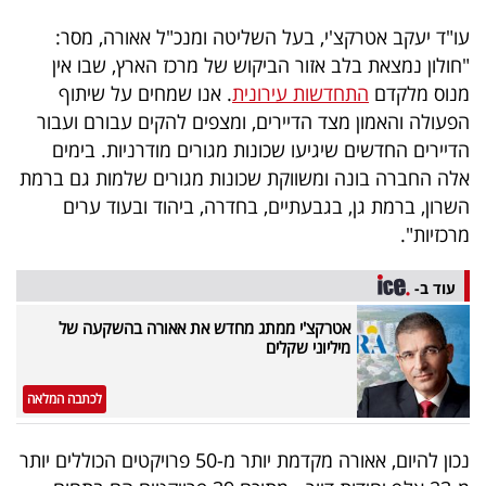
40
עו"ד יעקב אטרקצ'י, בעל השליטה ומנכ"ל אאורה, מסר:
"חולון נמצאת בלב אזור הביקוש של מרכז הארץ, שבו אין
מנוס מלקדם
התחדשות עירונית
. אנו שמחים על שיתוף
שיתופי
הפעולה והאמון מצד הדיירים, ומצפים להקים עבורם ועבור
פעולה
הדיירים החדשים שיגיעו שכונות מגורים מודרניות. בימים
אלה החברה בונה ומשווקת שכונות מגורים שלמות גם ברמת
השרון, ברמת גן, בגבעתיים, בחדרה, ביהוד ובעוד ערים
מרכזיות".
דרושים
עוד ב-
ניוזלטרים
אטרקצ'י ממתג מחדש את אאורה בהשקעה של
מיליוני שקלים
מייל
לכתבה המלאה
אדום
נכון להיום, אאורה מקדמת יותר מ-50 פרויקטים הכוללים יותר