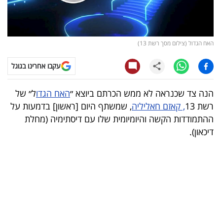
קריפטו
ויראלי
האח הגדול (צילום מסך רשת 13)
טלוויזיה
עקבו אחרינו בגוגל
עסקי
הנה צד שכנראה לא ממש הכרתם ביוצא ״
האח הגדו
ל״ של
ספורט
רשת 13
, קאזם חאליליה
, שמשתף היום [ראשון] בדמעות על
ההתמודדות הקשה והיומיומית שלו עם דיסתימיה (מחלת
קריירה
דיכאון).
ולימודים
מינויים
רייטינג
רכב