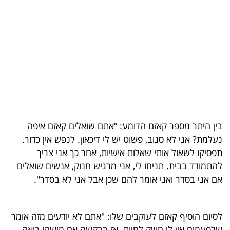
בריאות
תרבות
ופנאי
תיירות
TOP-
5
בין היתר מספר קאזם הדומע: “אתם שואלים קאזם איפה
נעלמת? אני לא סנוב, פשוט יש לי דיכאון. לנפש אין כדור.
המילון
תפסיקו לשאול אותי שאלות אישיות, אחר כך אני צריך
הכלכלי
להתמודד בבית. תניחו לי, אני מרגיש חנוק, אנשים שואלים
אם אני בסדר ואני אומר להם שכן אבל אני לא בסדר".
פודקאסט
40
לסיום הוסיף קאזם לעוקבים שלו: "אתם לא יודעים מזה אומר
UNDER
שלפעמים אין לי חשק לחיות. אז בבקשה אם מישהו רואה