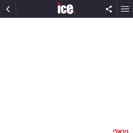
ראשי
הנבחרת
השוק
תקשורת
ומדיה
כסף
וצרכנות
ויראלי