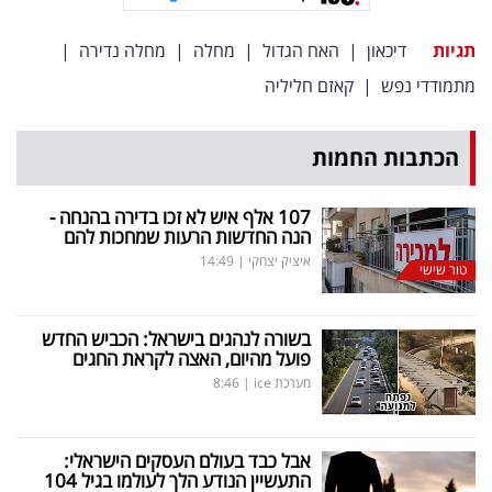
פרסמו
באייס
תגיות
דיכאון
|
האח הגדול
|
מחלה
|
מחלה נדירה
|
מתמודדי נפש
|
קאזם חליליה
עקבו
אחרינו:
הכתבות החמות
107 אלף איש לא זכו בדירה בהנחה -
הנה החדשות הרעות שמחכות להם
איציק יצחקי
|
14:49
טור שישי
בשורה לנהגים בישראל: הכביש החדש
פועל מהיום, האצה לקראת החגים
מערכת ice
|
8:46
אבל כבד בעולם העסקים הישראלי:
התעשיין הנודע הלך לעולמו בגיל 104