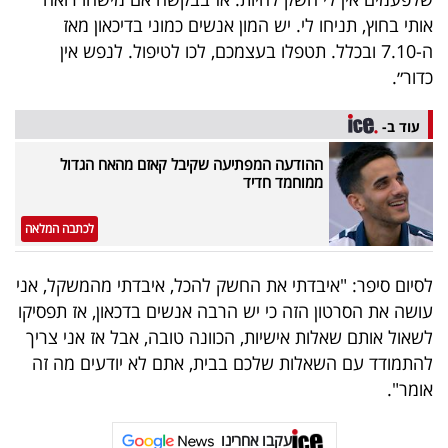
40
אותי בחוץ, תניחו לי. יש המון אנשים כמוני בדיכאון מאז
ה-7.10 ובכלל. תטפלו בעצמכם, לכו לטיפול. לנפש אין
כדור״.
שיתופי
פעולה
עוד ב-
ההודעה המפתיעה שקיבל קאזם מהאח הגדול
ממוחמד חדיד
דרושים
לכתבה המלאה
ניוזלטרים
לסיום סיפר: "איבדתי את החשק להכל, איבדתי מהמשקל, אני
עושה את הסרטון הזה כי יש הרבה אנשים בדכאון, אז תפסיקו
לשאול אותם שאלות אישיות, הכוונה טובה, אבל אז אני צריך
מייל
להתמודד עם השאלות שלכם בבית, אתם לא יודעים מה זה
אדום
אומר".
עקבו אחרינו