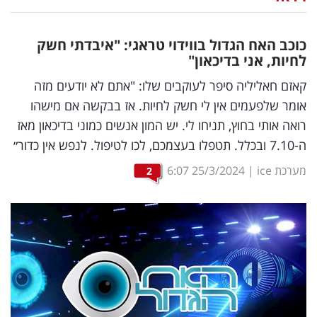
נדל"ן
כוכב האח הגדול בווידוי טראגי: "איבדתי חשק
דיגיטל
לחיות, אני בדיכאון"
וטק
קאזם חאליליה סיפר לעוקבים שלו: "אתם לא יודעים מזה
אומר שלפעמים אין לי חשק לחיות. אז בבקשה אם מישהו
שיווק
רואה אותי בחוץ, תניחו לי. יש המון אנשים כמוני בדיכאון מאז
ופרסום
ה-7.10 ובכלל. תטפלו בעצמכם, לכו לטיפול. לנפש אין כדור״
משפט
מערכת ice
|
25/3/2024
6:07
2
מדדים
ומחקרים
דעות
רכילות
עסקית