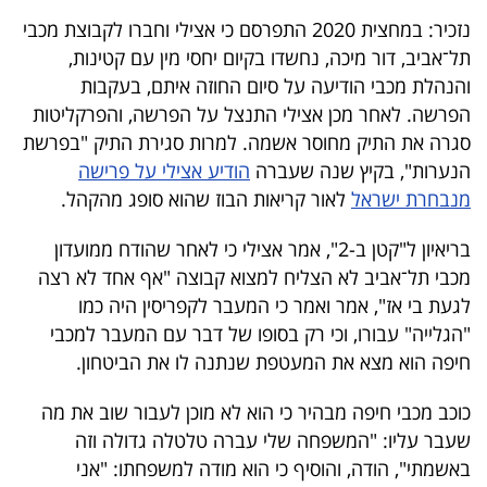
40
נזכיר: במחצית 2020 התפרסם כי אצילי וחברו לקבוצת מכבי
תל־אביב, דור מיכה, נחשדו בקיום יחסי מין עם קטינות,
והנהלת מכבי הודיעה על סיום החוזה איתם, בעקבות
שיתופי
הפרשה. לאחר מכן אצילי התנצל על הפרשה, והפרקליטות
פעולה
סגרה את התיק מחוסר אשמה. למרות סגירת התיק "בפרשת
הנערות", בקיץ שנה שעברה
הודיע אצילי על פרישה
מנבחרת ישראל
לאור קריאות הבוז שהוא סופג מהקהל.
דרושים
בריאיון ל"קטן ב-2", אמר אצילי כי לאחר שהודח ממועדון
מכבי תל־אביב לא הצליח למצוא קבוצה "אף אחד לא רצה
ניוזלטרים
לגעת בי אז", אמר ואמר כי המעבר לקפריסין היה כמו
"הגלייה" עבורו, וכי רק בסופו של דבר עם המעבר למכבי
חיפה הוא מצא את המעטפת שנתנה לו את הביטחון.
מייל
אדום
כוכב מכבי חיפה מבהיר כי הוא לא מוכן לעבור שוב את מה
שעבר עליו: "המשפחה שלי עברה טלטלה גדולה וזה
באשמתי", הודה, והוסיף כי הוא מודה למשפחתו: "אני