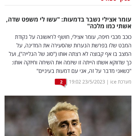
נדל"ן
עומר אצילי נשבר בדמעות: "עשו לי משפט שדה,
דיגיטל
אשתי כמו מלכה"
וטק
כוכב מכבי חיפה, עומר אצילי, חושף לראשונה על נקודת
המבט שלו בפרשת הנערות שהסעירה את המדינה, על
שיווק
המצב בו אף קבוצה לא רצתה אותו ("סוג של הגלייה"), ועל
ופרסום
כך שדווקא אשתו הייתה זו שיזמה את השיחה וחיזקה אותו:
"כשאני מדבר על זה, אני עם דמעות בעיניים"
משפט
מערכת ice
|
23/5/2023
19:02
2
מדדים
ומחקרים
דעות
רכילות
עסקית