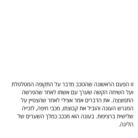
בריאות
תרבות
ופנאי
תיירות
TOP-
5
זו הפעם הראשונה שהכוכב מדבר על התקופה המטלטלת
המילון
ועל השיחה הקשה שערך עם אשתו לאחר שהפרשה
הכלכלי
התפוצצה. את הדברים אמר אצילי לאחר שהצטיין על
המגרש העונה והוביל את קבוצתו, מכבי חיפה, לזכייה
פודקאסט
שלישית ברציפות. בעונה הוא מככב כמלך השערים של
הליגה.
40
UNDER