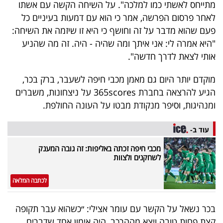
פרסמו
מתייחס לאשתי כמו למלכה". על השיחה הקשה עם אשתו
לאחר פרסום הפרשה, אמר כי הוא עם דמעות בעיניים כל
באייס
פעם שהוא מדבר על זה וחושף כי היא זו שיזמה את השיחה:
"היא אמרה לי: אני איתך ומה שהיה - היה. זה מה שהניע
עקבו
אותי לצאת לדרך חדשה".
אחרינו:
מוקדם יותר היום גם מאמן מכבי חיפה לשעבר, ברק בכר,
הגיע להרצאה בחברת 365scores על ניצחונות, משברים
ומנהיגות, וסיפר מנקודת מבטו על העונה החולפת.
עוד ב-
מכבי חיפה זכתה באליפות: זה גובה המענק
לשחקנים ולצוות
לכתבה המלאה
בכר נשאל על הקשר עם עומר אצילי: ״כשהוא עבר תקופה
קצת פחות טובה ויצא מההרכב, היה אימון אחד שדברים