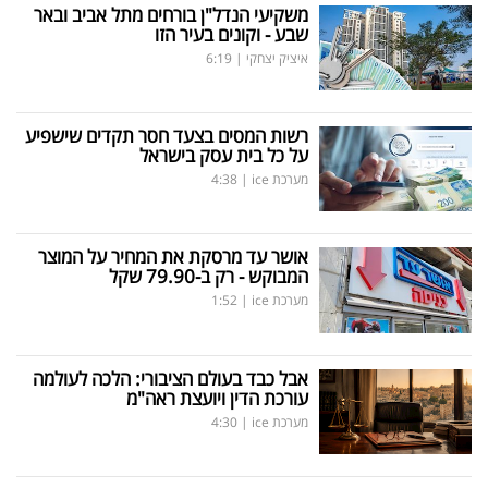
משקיעי הנדל"ן בורחים מתל אביב ובאר
שבע - וקונים בעיר הזו
איציק יצחקי
|
6:19
רשות המסים בצעד חסר תקדים שישפיע
על כל בית עסק בישראל
מערכת ice
|
4:38
אושר עד מרסקת את המחיר על המוצר
המבוקש - רק ב-79.90 שקל
מערכת ice
|
1:52
אבל כבד בעולם הציבורי: הלכה לעולמה
עורכת הדין ויועצת ראה"מ
מערכת ice
|
4:30