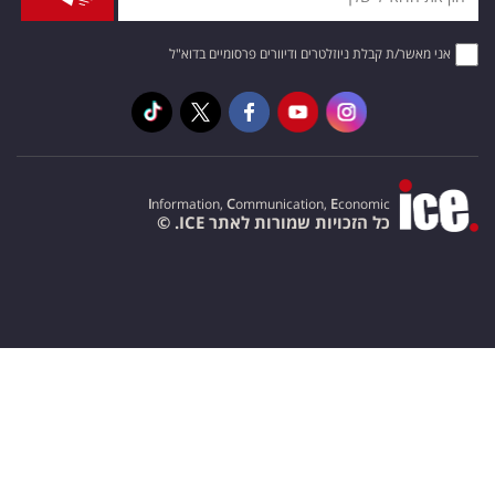
אני מאשר/ת קבלת ניוזלטרים ודיוורים פרסומיים בדוא"ל
I
nformation,
C
ommunication,
E
conomic
כל הזכויות שמורות לאתר ICE. ©