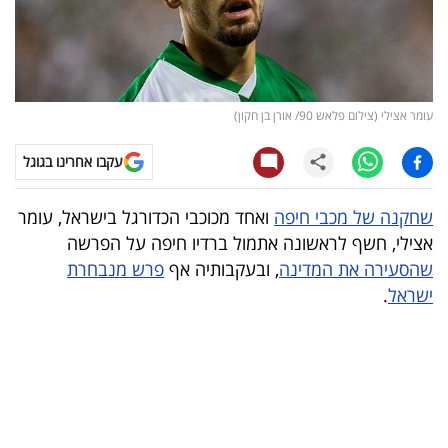
קריפטו
ויראלי
עומר אצילי (צילום פלאש 90/ אורן בן חקון)
טלוויזיה
עקבו אחרינו בגוגל
עסקי
ספורט
שחקנה של מכבי חיפה
ואחד מכוכבי הכדורגל בישראל, עומר
אצילי, חשף לראשונה אתמול ברדיו חיפה על הפרשה
קריירה
שהסעירה את המדינה
, ובעקבותיה אף
פרש מנבחרת
ולימודים
ישראל
.
מינויים
רייטינג
רכב