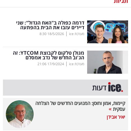
תגיות
נדל"ן
דרמה כפולה ב"האח הגדול": שני
דיגיטל
דיירים עזבו את הבית בהפתעה
וטק
|
מערכת ice
18/5/2026
8:30
שיווק
מגולן טלקום לקבוצת
YTCOM
: זה
ופרסום
הג'וב החדש של נדב אמסלם
|
מערכת ice
17/9/2024
21:06
משפט
מדדים
דעות
ומחקרים
קיימות, אמון וחוסן: המנועים החדשים של הצלחה
דעות
עסקית
יאיר אבידן
רכילות
עסקית