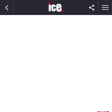
ראשי
הנבחרת
השוק
תקשורת
ומדיה
כסף
וצרכנות