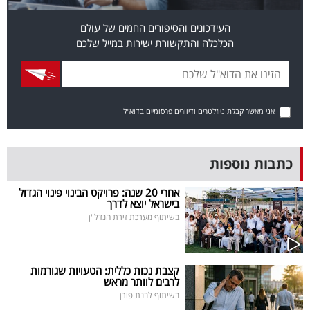
בריאות
העידכונים והסיפורים החמים של עולם
הכלכלה והתקשורת ישירות במייל שלכם
תרבות
ופנאי
תיירות
אני מאשר קבלת ניוזלטרים ודיוורים פרסומיים בדוא"ל
TOP-
5
כתבות נוספות
המילון
אחרי 20 שנה: פרויקט הבינוי פינוי הגדול
בישראל יוצא לדרך
הכלכלי
בשיתוף מערכת זירת הנדל"ן
פודקאסט
קצבת נכות כללית: הטעויות שגורמות
40
לרבים לוותר מראש
בשיתוף לבנת פורן
UNDER