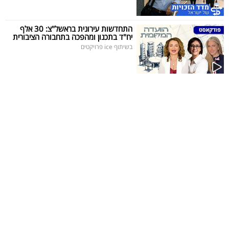
40
התחדשות עירונית בראשל"צ: 30 אלף
יח"ד בתכנון ומהפכה בתחבורה הציבורית
בשיתוף ice פרויקטים
שיתופי
פעולה
דרושים
ניוזלטרים
מייל
אדום