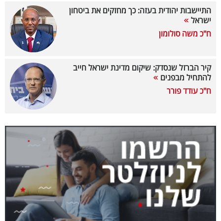
התיישבות יהודית בעזה: כך מחזקים את ביטחון
קריפטו
ישראל
ח"כ משה סולומון
ויראלי
טלוויזיה
קיר הברזל שנסדק: שיקום מדינת ישראל חייב
להתחיל מבפנים
עסקי
ח"כ עודד פורר
ספורט
קריירה
ולימודים
מינויים
רייטינג
רכב