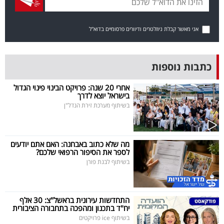
בריאות
אני מאשר קבלת ניוזלטרים ודיוורים פרסומיים בדוא"ל
תרבות
ופנאי
כתבות נוספות
תיירות
אחרי 20 שנה: פרויקט הבינוי פינוי הגדול
בישראל יוצא לדרך
TOP-
בשיתוף מערכת זירת הנדל"ן
5
המילון
מה שלא כתוב באבחנה: האם אתם יודעים
לספר את הסיפור הרפואי שלכם?
הכלכלי
בשיתוף לבנת פורן
פודקאסט
התחדשות עירונית בראשל"צ: 30 אלף
40
יח"ד בתכנון ומהפכה בתחבורה הציבורית
UNDER
בשיתוף ice פרויקטים