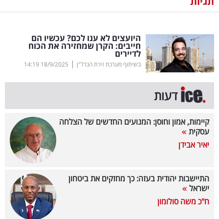
תגיות
נדל"ן
היועצים לא ענו לכם? עכשיו הם
דיגיטל
חייבים: הקרן שמחזירה את הכוח
לדיירים
וטק
|
בשיתוף מערכת זירת הנדל"ן
18/9/2025
14:19
שיווק
ופרסום
דעות
משפט
קיימות, אמון וחוסן: המנועים החדשים של הצלחה
עסקית
מדדים
יאיר אבידן
ומחקרים
דעות
התיישבות יהודית בעזה: כך מחזקים את ביטחון
ישראל
רכילות
ח"כ משה סולומון
עסקית