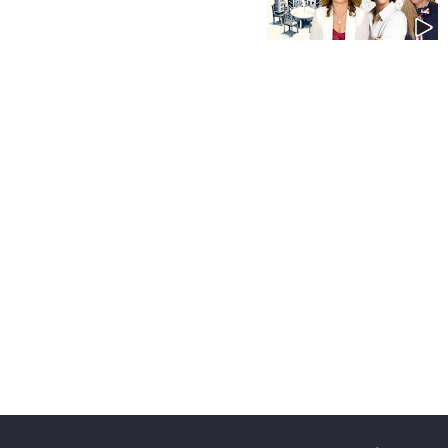
40
שיתופי
פעולה
דרושים
ניוזלטרים
מייל
אדום