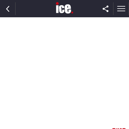
ראשי
הנבחרת
השוק
תקשורת
ומדיה
כסף
וצרכנות