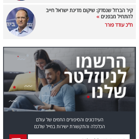
קיר הברזל שנסדק: שיקום מדינת ישראל חייב
קריפטו
להתחיל מבפנים
ח"כ עודד פורר
ויראלי
טלוויזיה
עסקי
ספורט
קריירה
ולימודים
מינויים
רייטינג
העידכונים והסיפורים החמים של עולם
הכלכלה והתקשורת ישירות במייל שלכם
רכב