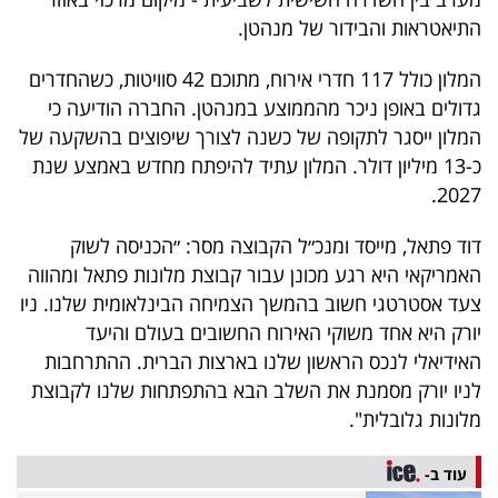
40
התיאטראות והבידור של מנהטן.
המלון כולל 117 חדרי אירוח, מתוכם 42 סוויטות, כשהחדרים
שיתופי
גדולים באופן ניכר מהממוצע במנהטן. החברה הודיעה כי
המלון ייסגר לתקופה של כשנה לצורך שיפוצים בהשקעה של
פעולה
כ-13 מיליון דולר. המלון עתיד להיפתח מחדש באמצע שנת
2027.
דוד פתאל, מייסד ומנכ״ל הקבוצה מסר: ״הכניסה לשוק
דרושים
האמריקאי היא רגע מכונן עבור קבוצת מלונות פתאל ומהווה
ניוזלטרים
צעד אסטרטגי חשוב בהמשך הצמיחה הבינלאומית שלנו. ניו
יורק היא אחד משוקי האירוח החשובים בעולם והיעד
האידיאלי לנכס הראשון שלנו בארצות הברית. ההתרחבות
מייל
לניו יורק מסמנת את השלב הבא בהתפתחות שלנו לקבוצת
מלונות גלובלית".
אדום
עוד ב-