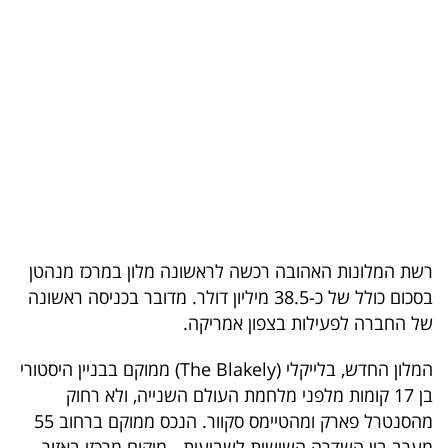
בריאות
תרבות
ופנאי
תיירות
TOP-
5
רשת המלונות האהובה רכשה לראשונה מלון במרכז מנהטן
המילון
בסכום כולל של כ-38.5 מיליון דולר. מדובר בכניסה ראשונה
הכלכלי
של החברה לפעילות בצפון אמריקה.
פודקאסט
המלון החדש, בלייקלי (The Blakely) ממוקם בבניין היסטורי
בן 17 קומות מלפני מלחמת העולם השנייה, ולא רחוק
40
מהסנטרל פארק ומהטיימס סקוור. הנכס ממוקם ברחוב 55
UNDER
מערב בין השדרה השישית לשביעית - מיקום מרכזי באזור