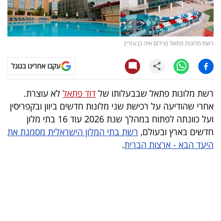
קריפטו
ויראלי
רשת מלונות פתאל (צילום איה בן עזרי)
טלוויזיה
עקבו אחרינו בגוגל
עסקי
רשת מלונות פתאל שבבעלותו של
דוד פתאל
לא עוצרת.
ספורט
אחרי שהודיעה על רכישת שני מלונות חדשים ביוון ובקפריסין
ועל כוונתה לפתוח במהלך שנת 2026 עוד 16 בתי מלון
קריירה
חדשים בארץ ובעולם,
רשת בתי המלון הישראלית מסמנת את
ולימודים
היעד הבא - ארצות הברית
.
מינויים
רייטינג
רכב