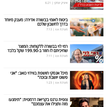
איציק יצחקי
|
6:21
ידיעות השבוע בנדל"ן
ביטוח לאומי בבשורה אדירה: מענק מיוחד
בדרך לחשבון שלכם
מערכת ice
|
7:13
רמי לוי בבשורה ללקוחות: המוצר
שחיכיתם לו חוזר ב-199.90 שקל בלבד
מערכת ice
|
7:11
מיכל אנסקי חושפת בווידוי כואב: "אני
פשוט יושבת ובוכה"
מערכת ice
|
1:23
צופית גרנט בקריאה דרמטית: "תימנעו
מזה ותצילו את עצמכם"