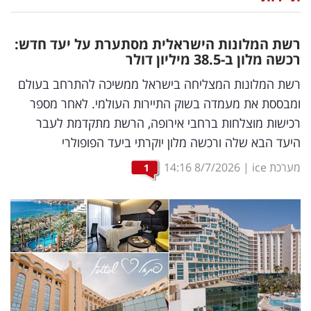
נדל"ן
רשת המלונות הישראלית מסתערת על יעד חדש:
דיגיטל
רכשה מלון ב-38.5 מיליון דולר
וטק
רשת המלונות המצליחה בישראל ממשיכה להתרחב בעולם
ומבססת את מעמדה בשוק התיירות העולמי. לאחר מספר
שיווק
רכישות מוצלחות ברחבי אירופה, הרשת מתקדמת לעבר
ופרסום
היעד הבא שלה ורכשה מלון יוקרתי ביעד הפופולרי
משפט
מערכת ice
|
8/7/2026
14:16
1
מדדים
ומחקרים
דעות
רכילות
עסקית