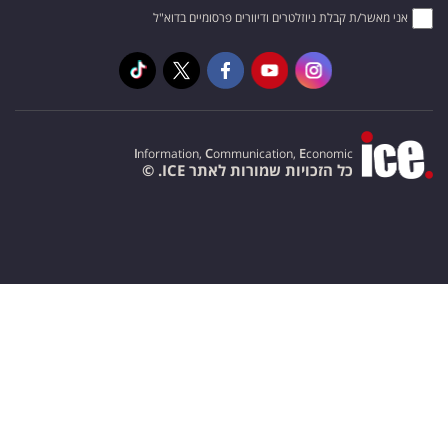
אני מאשר/ת קבלת ניוזלטרים ודיוורים פרסומיים בדוא"ל
I
nformation,
C
ommunication,
E
conomic
כל הזכויות שמורות לאתר ICE. ©