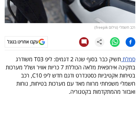
קריפטו
ויראלי
רכב חשמלי (צילום freepik)
טלוויזיה
עקבו אחרינו בגוגל
עסקי
סמלת
תשיק כבר בסוף שנה 2 דגמים: ליפ T03 משודרג
ספורט
בתקינה אירופאית מלאה הכוללת 7 כריות אוויר ושלל מערכות
בטיחות אקטיביות כסטנדרט ודגם חדש ליפ C10, רכב
קריירה
חשמלי משפחתי מרווח מאד עם מערכות בטיחות, נוחות
ולימודים
ואבזור מהמתקדמות בקטגוריה.
מינויים
רייטינג
רכב