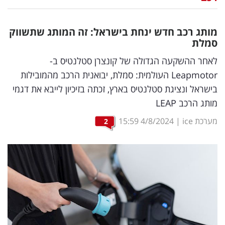
נדל"ן
מותג רכב חדש ינחת בישראל: זה המותג שתשווק
דיגיטל
סמלת
וטק
לאחר ההשקעה הגדולה של קונצרן סטלנטיס ב-
Leapmotor העולמית: סמלת, יבואנית הרכב מהמובילות
שיווק
בישראל ונציגת סטלנטיס בארץ, זכתה בזיכיון לייבא את דגמי
ופרסום
מותג הרכב LEAP
משפט
מערכת ice
|
4/8/2024
15:59
2
מדדים
ומחקרים
דעות
רכילות
עסקית