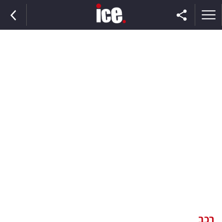
ראשי
הנבחרת
השוק
תקשורת
ומדיה
כסף
וצרכנות
רכב