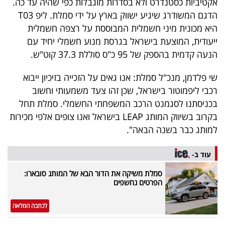
אקטיביות כסטנדרט ולא בסדרות מוגבלות כפי שהיה עד כה.
הדגם המשודרג שיגיע ישווק בארץ על ידי סמלת. ליפ T03
היא מכונית מיני חשמלית המבוססת על רצפה חשמלית
ייעודית, המוצעת בישראל בגרסת מנוע חשמלי יחיד עם
הנעה קדמית בהספק של 95 כ"ס סוללת 37.3 קוט"ש.
שי פלדמן, מנכ"ל סמלת: אנו גאים על הזכייה בזיכיון ייבוא
רכבי ליפמוטור בישראל, שכן זהו צעד משמעותי וחשוב
בכניסתנו לסגמנט הרכב המשפחתי החשמלי. סמלת תחל
בקרוב בשיווק המותג LEAP בישראל ואנו צופים אלפי מכירות
למותג כבר בשנה הבאה".
עוד ב-
סמלת משיקה את הדור הבא של המותג סובארו:
הפרטים נחשפים
לכתבה המלאה