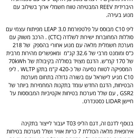
היברידית REEV המבטיחה טווח חשמלי ארוך בשילוב עם
מנוע בעירה.
ליפ C10 מבוסס על פלטפורמת LEAP 3.0 מפיתוח עצמי עם
סוללות המחוברות ישירות לשלדה (CTC) . הרכב משווק עם
מערכת חשמלית מלאה עם מנוע אחורי בהספק של 218
כ"ס ומומנט מרבי של 32.6 קג"מ ומאפשרים מהירות מרבית
של 170 קמ"ש. הדגם מצויד בסוללה בקיבולת של 70kWh
המספיקה לטווח נסיעה של כ-420 ק"מ בתקן WLTP . ליפ
C10 מגיע לישראל עם בשורה גדולה בתחום מערכות
הבטיחות, הדגם החדש עומד בתקנות המחמירות ביותר של
GSR2 , עם שלל מערכות בטיחות אקטיביות המבוססות על
חיישן LIDAR כסטנדרט.
בנוסף לדגם זה, דגם הליפ T03 יעבור לייצור בתקינה
אירופאית מלאה הכוללת 7 כריות אוויר ושלל מערכות בטיחות