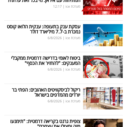
המתיחות עם איראן: מי בכל זאת עלתה?
מערכת ice
|
12:17
סיכום המסחר בוול סטריט
עסקת ענק בתעופה: ענקית הלואו קוסט
נמכרת ב-7.7 מיליארד דולר
מערכת ice
|
6/8/2026
ביטוח לאומי בדרישה דרמטית ממקבלי
המענקים: "להחזיר את הכסף"
מערכת ice
|
6/8/2026
ריקול לביסקוויטים האהובים: הפתי בר
יורדים מהמדפים בישראל
מערכת ice
|
6/8/2026
צופית גרנט בקריאה דרמטית: "תימנעו
מזה ותצילו את עצמכם"