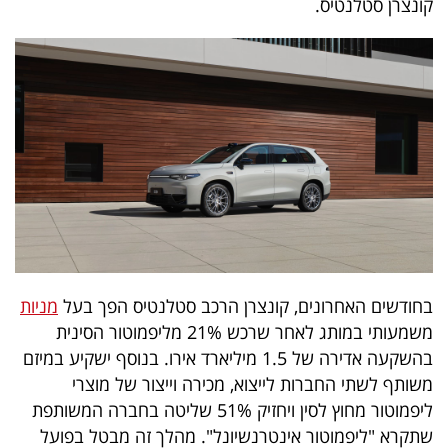
קונצרן סטלנטיס.
40
שיתופי
פעולה
דרושים
ניוזלטרים
בחודשים האחרונים, קונצרן הרכב סטלנטיס הפך בעל
מניות
משמעותי במותג לאחר שרכש 21% מליפמוטור הסינית
מייל
בהשקעה אדירה של 1.5 מיליארד אירו. בנוסף ישקיע במיזם
אדום
משותף לשתי החברות לייצוא, מכירה וייצור של מוצרי
ליפמוטור מחוץ לסין ויחזיק 51% שליטה בחברה המשותפת
שתקרא "ליפמוטור אינטרנשיונל". מהלך זה מבטל בפועל