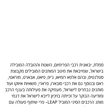
בריאות
תרבות
ופנאי
תיירות
TOP-
5
סמלת, יבואנית רכבי הפרימיום, השטח וההובלה המובילה
המילון
בישראל, שמייבאת את מיטב המותגים המובילים מקבוצת
הכלכלי
סטלנטיס, ובהם אלפא רומיאו, ג'יפ, פיאט, אבארט, מזראטי,
ראם ובנוסף גם את רכבי סובארו, פרארי, משאיות איווקו ועוד
פודקאסט
מותגים נבחרים לישראל, מעמיקה את פעילותה בענף הרכב
ומודיעה הבוקר על זכייתה בזיכיון לייבא לישראל את דגמי
40
מותג הרכבים הסיני המוביל LEAP– פרי שיתוף פעולה עם
UNDER