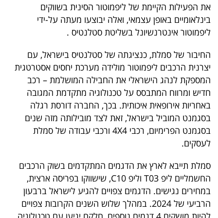
פרסמו
את הפעילות הקיימת של ליפמוטור הסינית בשווקים
באייס
בינלאומיים באופן עצמאי, ואלה יבוצעו מעתה על-ידי
ליפמוטור אינטרנשיונל בשליטת סטלנטיס .
עקבו
החיבור של סמלת, כנציגתה של סטלנטיס בישראל, עם
אחרינו:
יצרנית הרכבים ליפמוטור מולידה מערכת יחסים אסטרטגית
המספקת לנהג הישראלי את החבילה המושלמת – רכב
חדיש ומרווח המתבסס על טכנולוגיה מתקדמת המגובה
באחריות אירופאית איכותית. בכך, החברה דורסת רגלה
בסגמנט המוביל בישראל, זאת לצד מובילותה מזה שנים
בסגמנט הפרימיום, רכבי 4X4 ורכבי עבודה של סמלת
לעסקים.
סמלת תייבא לארץ את הדגמים המתקדמים בשוק הרכבים
החשמליים ליפ T03 וליפ C10, שישווקו בפריסה ארצית,
במחירים נגישים. הדגמים צפויים להגיע לישראל ברבעון
הרביעי של 2024. במהלך שלוש השנים הקרובות צפויים
להיות מושקים 4 דגמים נוספים, חלקם יגיעו עם טכנולוגיה