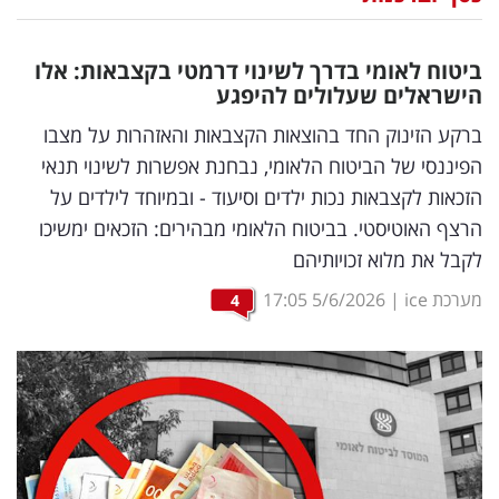
נדל"ן
ביטוח לאומי בדרך לשינוי דרמטי בקצבאות: אלו
דיגיטל
הישראלים שעלולים להיפגע
וטק
ברקע הזינוק החד בהוצאות הקצבאות והאזהרות על מצבו
הפיננסי של הביטוח הלאומי, נבחנת אפשרות לשינוי תנאי
שיווק
הזכאות לקצבאות נכות ילדים וסיעוד - ובמיוחד לילדים על
ופרסום
הרצף האוטיסטי. בביטוח הלאומי מבהירים: הזכאים ימשיכו
לקבל את מלוא זכויותיהם
משפט
מערכת ice
|
5/6/2026
17:05
4
מדדים
ומחקרים
דעות
רכילות
עסקית