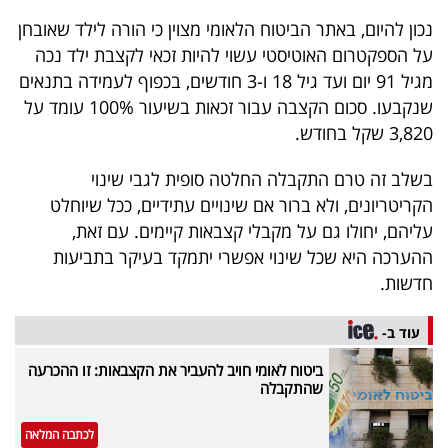
פרסמו
נכון להיום, באתר הביטוח הלאומי מצוין כי הורה לילד שאובחן
באייס
על הספקטרום האוטיסטי עשוי להיות זכאי לקצבת ילד נכה
מגיל 91 יום ועד גיל 18 ו-3 חודשים, בכפוף לעמידה בתנאים
עקבו
שנקבעו. סכום הקצבה עבור זכאות בשיעור 100% עומד על
אחרינו:
3,820 שקל בחודש.
בשלב זה טרם התקבלה החלטה סופית לגבי שינוי
הקריטריונים, ולא ברור אם שינויים עתידיים, ככל שיוחלט
עליהם, יחולו גם על מקבלי קצבאות קיימים. עם זאת,
ההערכה היא שכל שינוי אפשרי יתמקד בעיקר בתביעות
חדשות.
עוד ב-
ביטוח לאומי חויב להעביר את הקצבאות: זו ההכרעה
שהתקבלה
לכתבה המלאה