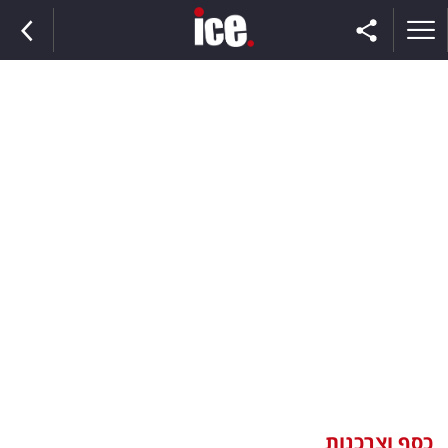
ראשי
הנבחרת
השוק
תקשורת
ומדיה
כסף
וצרכנות
כסף וצרכנות