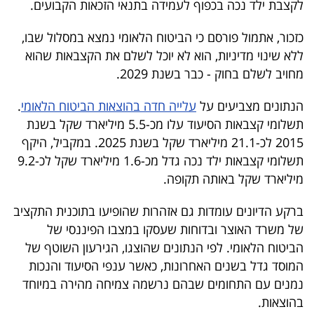
לקצבת ילד נכה בכפוף לעמידה בתנאי הזכאות הקבועים.
40
כזכור, אתמול פורסם כי הביטוח הלאומי נמצא במסלול שבו,
ללא שינוי מדיניות, הוא לא יוכל לשלם את הקצבאות שהוא
שיתופי
מחויב לשלם בחוק - כבר בשנת 2029.
פעולה
הנתונים מצביעים על
עלייה חדה בהוצאות הביטוח הלאומי
.
תשלומי קצבאות הסיעוד עלו מכ-5.5 מיליארד שקל בשנת
2015 לכ-21.1 מיליארד שקל בשנת 2025. במקביל, היקף
דרושים
תשלומי קצבאות ילד נכה גדל מכ-1.6 מיליארד שקל לכ-9.2
מיליארד שקל באותה תקופה.
ניוזלטרים
ברקע הדיונים עומדות גם אזהרות שהופיעו בתוכנית התקציב
של משרד האוצר ובדוחות שעסקו במצבו הפיננסי של
מייל
הביטוח הלאומי. לפי הנתונים שהוצגו, הגירעון השוטף של
אדום
המוסד גדל בשנים האחרונות, כאשר ענפי הסיעוד והנכות
נמנים עם התחומים שבהם נרשמה צמיחה מהירה במיוחד
בהוצאות.