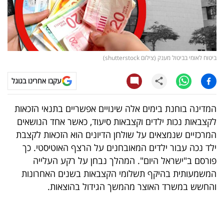
קריפטו
ויראלי
ביטוח לאומי בביטול מענק (צילום shutterstock)
טלוויזיה
עקבו אחרינו בגוגל
עסקי
ספורט
המדינה בוחנת בימים אלה שינויים אפשריים בתנאי הזכאות
לקצבאות נכות ילדים וקצבאות סיעוד, כאשר אחד הנושאים
קריירה
המרכזיים שנמצאים על שולחן הדיונים הוא הזכאות לקצבת
ולימודים
ילד נכה עבור ילדים המאובחנים על הרצף האוטיסטי. כך
פורסם ב"ישראל היום". המהלך נבחן על רקע העלייה
מינויים
המשמעותית בהיקף תשלומי הקצבאות בשנים האחרונות
והחשש במשרד האוצר מהמשך הגידול בהוצאות.
רייטינג
רכב