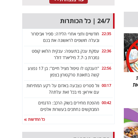
24/7 | כל הכותרות
חודשיים וחצי אחרי הלידה: ספיר אביסרור
22:35
ובעלה חושפים לראשונה את בנם
עסקת ענק בתעופה: ענקית הלואו קוסט
22:36
נמכרת ב-7.7 מיליארד דולר
"הענקנו לו טיפול מציל חיים": בן 17 נפצע
22:56
קשה בתאונת טרקטורון בצפון
את
וול סטריט נצבעה באדום על רקע המתיחות
00:17
עם איראן: מי בכל זאת עלתה?
מהפכת מחירים בשוק הרכב: הדגמים
00:42
המבוקשים נחתכים בעשרות אלפים
כל החדשות