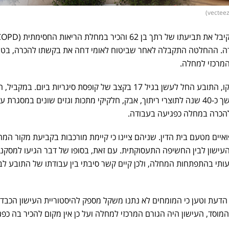
דה. ההחלטה התקבלה לאחר שביטוח לאומי דחה את בקשתו להכרה, בט
המרכזי למחלה.
לפי פסק הדין שפורסם באתר מאקו, התובע החל לעשן בגיל 17 בקצב של קופסת סיגריות ביום. במקב
מגיל כ-20 עבד כרתך ונחשף במשך כ-40 שנה לתוצרי ריתוך, אבק, חלקיקי מתכות וגזים שונים במסגרת
ונו 2 מומחים רפואיים מטעם בית הדין. שניהם ציינו כי קיימת מורכבות בקביעת מקור המ
עישון לבין החשיפה התעסוקתית. עם זאת, בסופו של דבר הגיעו למסקנה
תי בהתפתחות המחלה, ולכן קיים קשר סיבתי בין עבודתו של התובע לבי
 הדעת וטען כי המומחים לא נתנו משקל מספק להיסטוריית העישון הכבד
ים. לטענת המוסד, העישון היה הגורם המרכזי למחלה ועל כן אין מקום להכיר בה כפ