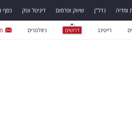
ומדיה
נדל"ן
שיווק ופרסום
דיגיטל וטק
כסף ו
ם
רייטינג
דרושים
ניוזלטרים
מי