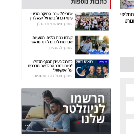
כתבות נוספות
אחרי 20 שנה: פרויקט הבינוי
חליפי
פינוי הגדול בישראל יוצא לדרך
גורט
בשיתוף מערכת זירת הנדל"ן
קצבת נכות כללית: הטעויות
שגורמות לרבים לוותר מראש
בשיתוף לבנת פורן
כדורגל בעידן הכסף הגדול:
"היום בחדר ההלבשה מדברים
על השקעות"
בשיתוף מגדל ביטוח ופיננסים