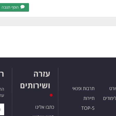
הוסף תגובה
עזרה
רו
ושירותים
ורט
תרבות ופנאי
הרש
עול
לימודים
תיירות
כתבו אלינו
TOP-5