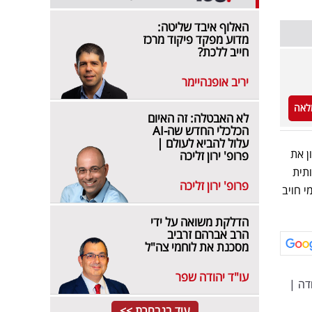
האלוף איבד שליטה:
מדוע מפקד פיקוד מרכז
חייב ללכת?
יריב אופנהיימר
לאה
לא האבטלה: זה האיום
הכלכלי החדש שה-AI
עלול להביא לעולם |
ן את
פרופ' ירון זליכה
תית
פרופ' ירון זליכה
י חויב
הדלקת משואה על ידי
הרב אברהם זרביב
מסכנת את לוחמי צה"ל
עו"ד יהודה שפר
דה
|
עוד בנבחרת >>