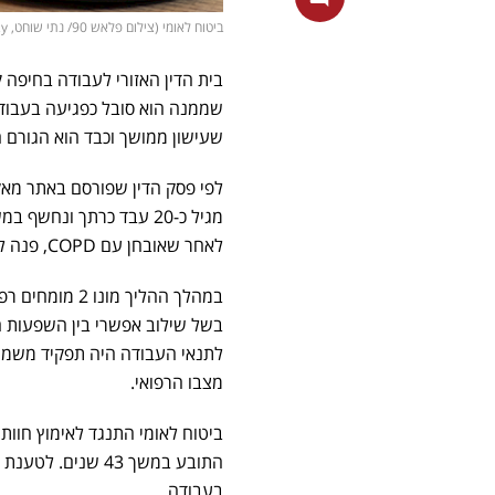
ביטוח לאומי (צילום פלאש 90/ נתי שוחט, vecteezy)
שממנה הוא סובל כפגיעה בעבו
שעישון ממושך וכבד הוא הגורם 
לאחר שאובחן עם COPD, פנה להכרה במחלה כפגיעה בעבודה.
במהלך ההליך מ
בשל שילוב אפשרי בין השפעות ה
לתנאי העבודה היה תפקיד משמעו
מצבו הרפואי.
ביטוח לאומי התנגד לאימוץ חוות
התובע במשך 43 שנ
בעבודה.