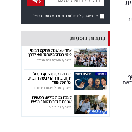
ית
אני מאשר קבלת ניוזלטרים ודיוורים פרסומיים בדוא"ל
ב
כתבות נוספות
אחרי 20 שנה: פרויקט הבינוי
פינוי הגדול בישראל יוצא לדרך
בשיתוף מערכת זירת הנדל"ן
כדורגל בעידן הכסף הגדול:
ף
"היום בחדר ההלבשה מדברים
דשה
על השקעות"
בשיתוף מגדל ביטוח ופיננסים
קצבת נכות כללית: הטעויות
שגורמות לרבים לוותר מראש
בשיתוף לבנת פורן