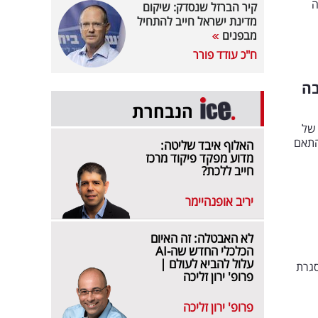
ה
קיר הברזל שנסדק: שיקום
מדינת ישראל חייב להתחיל
מבפנים
ח"כ עודד פורר
בה
הנבחרת
 של
התאם
האלוף איבד שליטה:
מדוע מפקד פיקוד מרכז
חייב ללכת?
יריב אופנהיימר
לא האבטלה: זה האיום
הכלכלי החדש שה-AI
עלול להביא לעולם |
סגרת
פרופ' ירון זליכה
פרופ' ירון זליכה