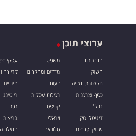
ערוצי תוכן
הנבחרת
משפט
עסקי ספ
השוק
מדדים ומחקרים
קריירה ו
תקשורת ומדיה
דעות
מינויים
כסף וצרכנות
רכילות עסקית
רייטינג
נדל"ן
קריפטו
רכב
דיגיטל וטק
ויראלי
בריאות
שיווק ופרסום
טלוויזיה
המילון ה