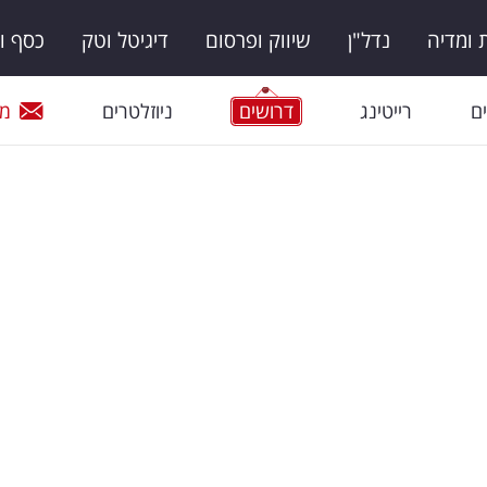
ומדיה
נדל"ן
שיווק ופרסום
דיגיטל וטק
כסף ו
ם
רייטינג
דרושים
ניוזלטרים
מי