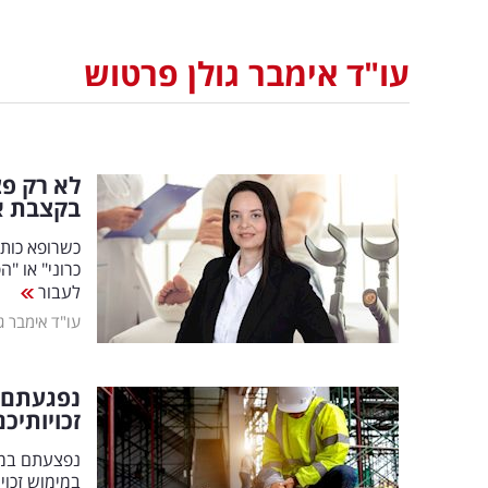
עו"ד אימבר גולן פרטוש
לא רק פצ
בקצבת או
כשרופא כותב
כרוני" או "
לעבור
עו"ד אימבר ג
נפגעתם 
זכויותיכם
נפצעתם במקו
במימוש זכוי