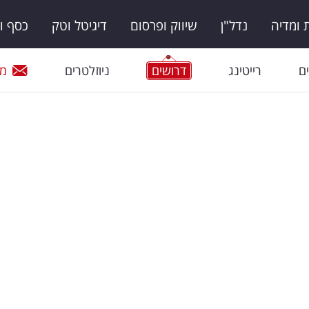
ומדיה
נדל"ן
שיווק ופרסום
דיגיטל וטק
כסף ו
ם
רייטינג
דרושים
ניוזלטרים
מי