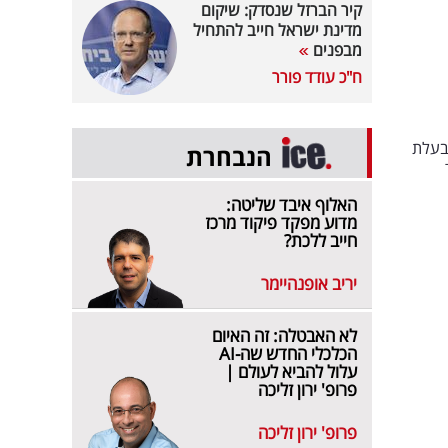
קיר הברזל שנסדק: שיקום
מדינת ישראל חייב להתחיל
מבפנים
ח"כ עודד פורר
 בעלת
הנבחרת
האלוף איבד שליטה:
מדוע מפקד פיקוד מרכז
חייב ללכת?
יריב אופנהיימר
לא האבטלה: זה האיום
הכלכלי החדש שה-AI
עלול להביא לעולם |
פרופ' ירון זליכה
פרופ' ירון זליכה