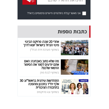
אני מאשר קבלת ניוזלטרים ודיוורים פרסומיים בדוא"ל
כתבות נוספות
אחרי 20 שנה: פרויקט הבינוי
פינוי הגדול בישראל יוצא לדרך
בשיתוף מערכת זירת הנדל"ן
מה שלא כתוב באבחנה: האם
אתם יודעים לספר את הסיפור
הרפואי שלכם?
בשיתוף לבנת פורן
התחדשות עירונית בראשל"צ: 30
אלף יח"ד בתכנון ומהפכה
בתחבורה הציבורית
בשיתוף ice פרויקטים