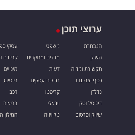
ערוצי תוכן
הנבחרת
משפט
עסקי ספ
השוק
מדדים ומחקרים
קריירה ו
תקשורת ומדיה
דעות
מינויים
כסף וצרכנות
רכילות עסקית
רייטינג
נדל"ן
קריפטו
רכב
דיגיטל וטק
ויראלי
בריאות
שיווק ופרסום
טלוויזיה
המילון ה