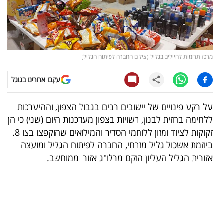
קריפטו
ויראלי
מרכז תרומות לחיילים בגליל (צילום החברה לפיתוח הגליל)
טלוויזיה
עקבו אחרינו בגוגל
עסקי
ספורט
על רקע פינויים של יישובים רבים בגבול הצפון, וההיערכות
ללחימה בחזית לבנון, רשויות בצפון מעדכנות היום (שני) כי הן
קריירה
זקוקות לציוד ומזון ללוחמי הסדיר והמילואים שהוקפצו בצו 8.
ולימודים
ביוזמת אשכול גליל מזרחי, החברה לפיתוח הגליל ומועצה
אזורית הגליל העליון הוקם מרלו"ג אזורי ממוחשב.
מינויים
רייטינג
רכב