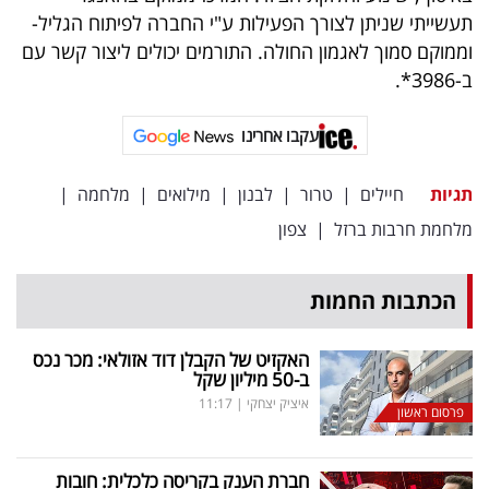
פרסמו
תעשייתי שניתן לצורך הפעילות ע"י החברה לפיתוח הגליל-
באייס
וממוקם סמוך לאגמון החולה. התורמים יכולים ליצור קשר עם
ב-3986*.
עקבו
אחרינו:
עקבו אחרינו
תגיות
חיילים
|
טרור
|
לבנון
|
מילואים
|
מלחמה
|
מלחמת חרבות ברזל
|
צפון
הכתבות החמות
האקזיט של הקבלן דוד אזולאי: מכר נכס
ב-50 מיליון שקל
איציק יצחקי
|
11:17
פרסום ראשון
חברת הענק בקריסה כלכלית: חובות