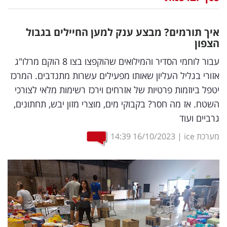
נדל"ן
איך תורמים? מבצע ענק למען החיילים בגבול
דיגיטל
הצפון
וטק
עבור לוחמי הסדיר והמילואים שהוקפצו בצו 8 הוקם מרלו"ג
אזורי בגליל העליון שאותו מפעילים עשרות מתנדבים. המרכז
שיווק
יטפל ביוזמות פרטיות של אזרחים וירכז רשימות מלאי לצורכי
ופרסום
השטח. אז מה חסר? בקבוקי מים, מוצרי מזון יבש, תחתונים,
גרביים ועוד
משפט
מערכת ice
|
16/10/2023
14:39
מדדים
ומחקרים
דעות
רכילות
עסקית