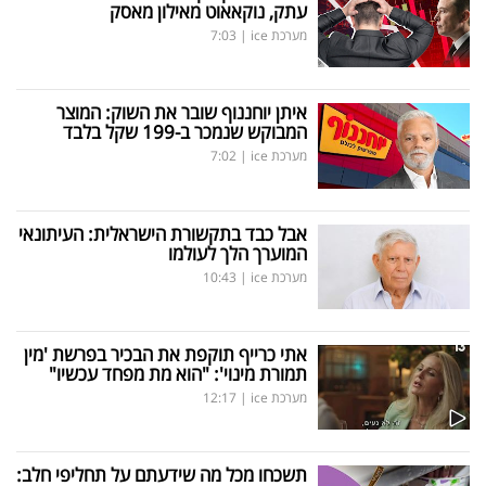
עתק, נוקאאוט מאילון מאסק
מערכת ice
|
7:03
איתן יוחננוף שובר את השוק: המוצר
המבוקש שנמכר ב-199 שקל בלבד
מערכת ice
|
7:02
אבל כבד בתקשורת הישראלית: העיתונאי
המוערך הלך לעולמו
מערכת ice
|
10:43
אתי כרייף תוקפת את הבכיר בפרשת 'מין
תמורת מינוי': "הוא מת מפחד עכשיו"
מערכת ice
|
12:17
תשכחו מכל מה שידעתם על תחליפי חלב: