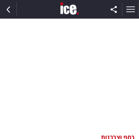
ראשי
הנבחרת
השוק
תקשורת
ומדיה
כסף
וצרכנות
כסף וצרכנות