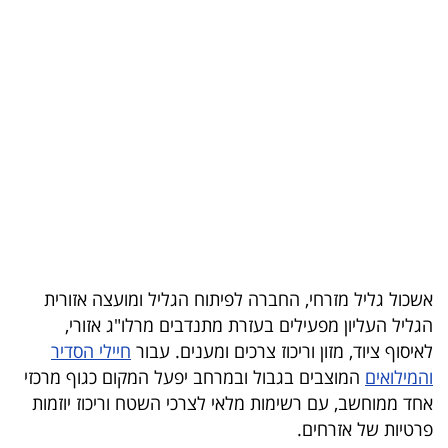
בריאות
תרבות
ופנאי
תיירות
TOP-
5
המילון
אשכול גליל מזרחי, החברה לפיתוח הגליל ומועצה אזורית
הכלכלי
הגליל העליון מפעילים בעזרת מתנדבים מרלו"ג אזורי,
לאיסוף ציוד, מזון וריכוז צרכים ומענים. עבור
חיילי הסדיר
פודקאסט
והמילואים
המוצבים בגבול ובמרחב יפעל המקום כגוף מרכזי
אחד ממוחשב, עם רשימות מלאי לצרכי השטח וריכוז יוזמות
40
פרטיות של אזרחים.
UNDER