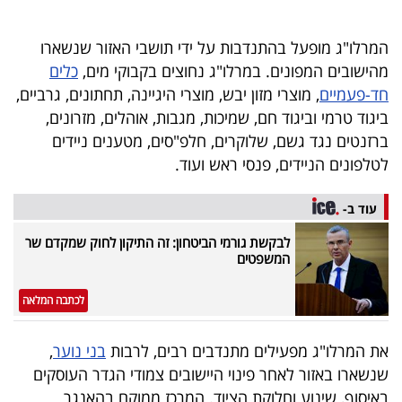
40
המרלו"ג מופעל בהתנדבות על ידי תושבי האזור שנשארו
מהישובים המפונים. במרלו"ג נחוצים בקבוקי מים,
כלים
שיתופי
חד-פעמיים
, מוצרי מזון יבש, מוצרי היגיינה, תחתונים, גרביים,
פעולה
ביגוד טרמי וביגוד חם, שמיכות, מגבות, אוהלים, מזרונים,
ברזנטים נגד גשם, שלוקרים, חלפ"סים, מטענים ניידים
לטלפונים הניידים, פנסי ראש ועוד.
דרושים
עוד ב-
ניוזלטרים
לבקשת גורמי הביטחון: זה התיקון לחוק שמקדם שר
המשפטים
לכתבה המלאה
מייל
אדום
את המרלו"ג מפעילים מתנדבים רבים, לרבות
בני נוער
,
שנשארו באזור לאחר פינוי היישובים צמודי הגדר העוסקים
באיסוף, שינוע וחלוקת הציוד. המרכז ממוקם בהאנגר