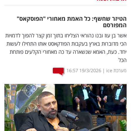
נדל"ן
הטיזר שחשף: כל האמת מאחורי "הפוסקאס"
דיגיטל
המפורסם
וטק
אשר בן עוז ובנו נהוראי הצליחו בתוך זמן קצר להפוך לדמויות
הכי מדוברות בארץ בעקבות הפודקאסט אותו התחילו לעשות
שיווק
יחד. כעת, האמא שנשארה עד כה מאחורי הקלעים פותחת
ופרסום
הכל
משפט
מערכת ice
|
19/3/2026
16:57
מדדים
ומחקרים
דעות
רכילות
עסקית