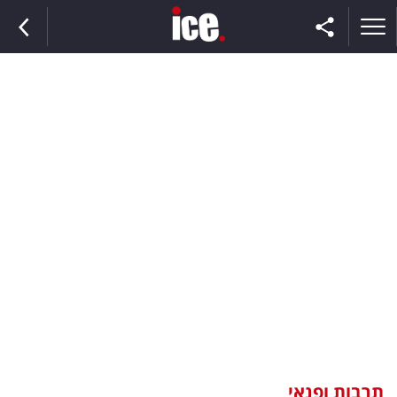
ראשי
הנבחרת
השוק
תקשורת
ומדיה
כסף
וצרכנות
תרבות ופנאי