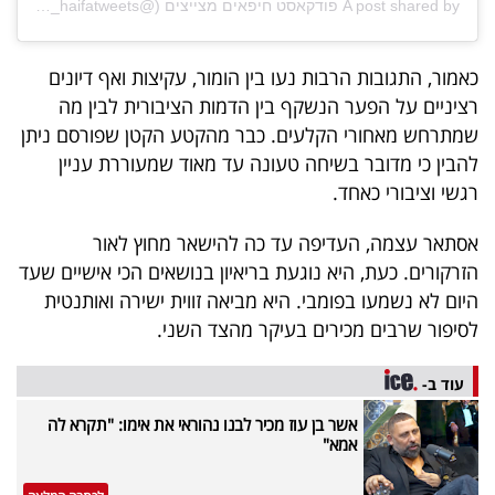
A post shared by פודקאסט חיפאים מצייצים (@podcast_haifatweets)
פרסמו
באייס
כאמור, התגובות הרבות נעו בין הומור, עקיצות ואף דיונים
עקבו
רציניים על הפער הנשקף בין הדמות הציבורית לבין מה
אחרינו:
שמתרחש מאחורי הקלעים. כבר מהקטע הקטן שפורסם ניתן
להבין כי מדובר בשיחה טעונה עד מאוד שמעוררת עניין
רגשי וציבורי כאחד.
אסתאר עצמה, העדיפה עד כה להישאר מחוץ לאור
הזרקורים. כעת, היא נוגעת בריאיון בנושאים הכי אישיים שעד
היום לא נשמעו בפומבי. היא מביאה זווית ישירה ואותנטית
לסיפור שרבים מכירים בעיקר מהצד השני.
עוד ב-
אשר בן עוז מכיר לבנו נהוראי את אימו: "תקרא לה
אמא"