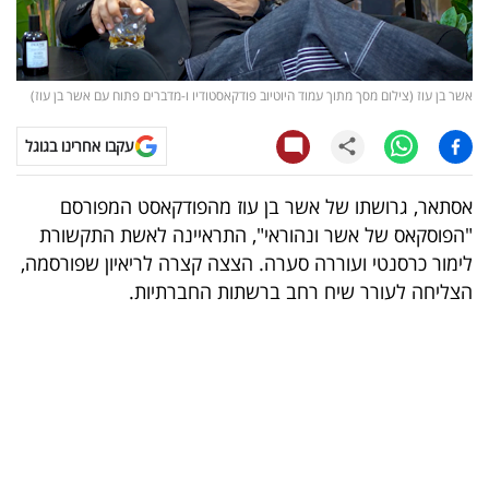
קריפטו
ויראלי
אשר בן עוז (צילום מסך מתוך עמוד היוטיוב פודקאסטודיו ו-מדברים פתוח עם אשר בן עוז)
טלוויזיה
עקבו אחרינו בגוגל
עסקי
אסתאר, גרושתו של אשר בן עוז מהפודקאסט המפורסם
ספורט
"הפוסקאס של אשר ונהוראי", התראיינה לאשת התקשורת
לימור כרסנטי ועוררה סערה. הצצה קצרה לריאיון שפורסמה,
קריירה
הצליחה לעורר שיח רחב ברשתות החברתיות.
ולימודים
מינויים
רייטינג
רכב