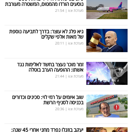
נוסעים הורדו מהמטוס, המשטרה מעורבת
מערכת ice
|
21:54
גיא פלג לא עוצר: בדרך לתביעה נוספת
של מאות אלפי שקלים
מערכת ice
|
20:11
זמר מוכר נעצר בחשד לאלימות נגד
אשתו: ההופעה הערב בוטלה
מערכת ice
|
21:44
שוב איומים על רמי לוי: סכינים וכדורים
בכניסה לסניף הרשת
מערכת ice
|
20:36
יעקב בוזגלו נפרד מחני אחרי 45 שנה: