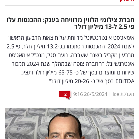
נדל"ן
חברת צילומי הלווין מרוויחה בענק: ההכנסות עלו
דיגיטל
פי 2.5 ל-13 מיליון דולר
וטק
אימאג'סט אינטרנשיונל מדווחת על תוצאות הרבעון הראשון
לשנת 2024, ההכנסות הסתכמו בכ-13.2 מיליון דולר, פי 2.5
שיווק
מרבעון מקביל בשנה שעברה. נועם סגל, מנכ"ל אימאג'סט
ופרסום
אינטרנשיונל: "החברה צופה שבמהלך שנת 2024 תמכור
שירותים ומוצרים בסך של כ- 65-75 מיליון דולר ותציג
משפט
EBITDA בסך של כ- 20-26 מיליון דולר"
מדדים
מערכת ice
|
26/5/2024
9:16
2
ומחקרים
דעות
רכילות
עסקית