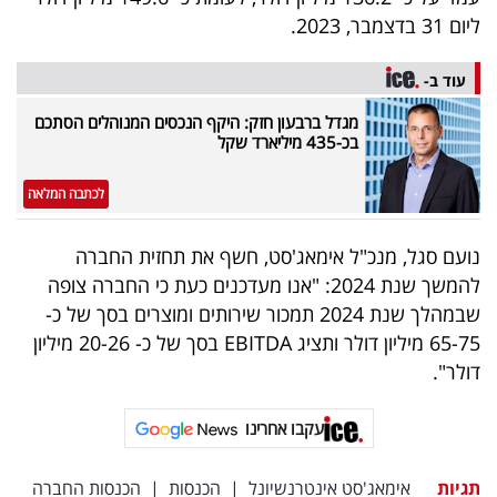
פרסמו
ליום 31 בדצמבר, 2023.
באייס
עוד ב-
עקבו
מגדל ברבעון חזק: היקף הנכסים המנוהלים הסתכם
אחרינו:
בכ-435 מיליארד שקל
לכתבה המלאה
נועם סגל, מנכ"ל אימאג'סט, חשף את תחזית החברה
להמשך שנת 2024: "אנו מעדכנים כעת כי החברה צופה
שבמהלך שנת 2024 תמכור שירותים ומוצרים בסך של כ-
65-75 מיליון דולר ותציג EBITDA בסך של כ- 20-26 מיליון
דולר".
עקבו אחרינו
תגיות
אימאג'סט אינטרנשיונל
|
הכנסות
|
הכנסות החברה