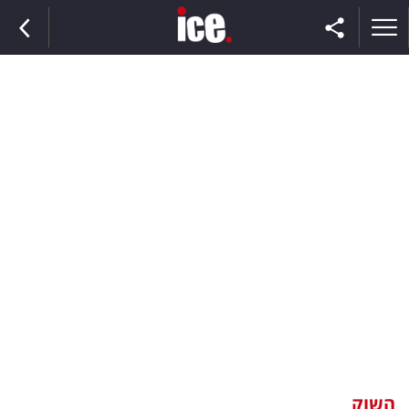
ראשי
הנבחרת
השוק
תקשורת
ומדיה
כסף
וצרכנות
השוק