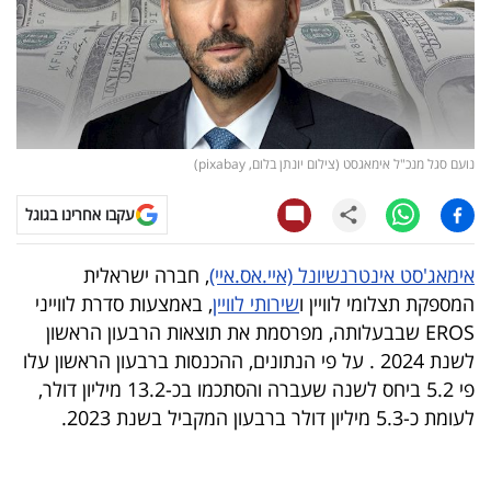
קריפטו
ויראלי
טלוויזיה
נועם סגל מנכ"ל אימאגסט (צילום יונתן בלום, pixabay)
עסקי
עקבו אחרינו בגוגל
ספורט
אימאג'סט אינטרנשיונל (איי.אס.איי)
, חברה ישראלית
קריירה
המספקת תצלומי לוויין ו
שירותי לוויין
, באמצעות סדרת לווייני
ולימודים
EROS שבבעלותה, מפרסמת את תוצאות הרבעון הראשון
לשנת 2024 . על פי הנתונים, ההכנסות ברבעון הראשון עלו
מינויים
פי 5.2 ביחס לשנה שעברה והסתכמו בכ-13.2 מיליון דולר,
לעומת כ-5.3 מיליון דולר ברבעון המקביל בשנת 2023.
רייטינג
רכב