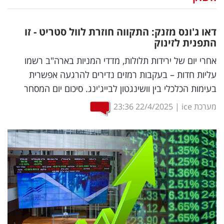
נדל"ן
דאו ג'ונס מזנק: התקווה חוזרת לוול סטריט - זו
דיגיטל
התפנית לזינוק
וטק
אחרי יום של ירידות תלולות, מדדי המניות בארה"ב רשמו
עליות חדות – בעקבות רמזים נדירים להרגעה אפשרית
שיווק
בעימות הכלכלי בין וושינגטון לבייג'ינג. סיכום יום המסחר
ופרסום
מערכת ice
|
22/4/2025
23:36
משפט
מדדים
ומחקרים
דעות
רכילות
עסקית