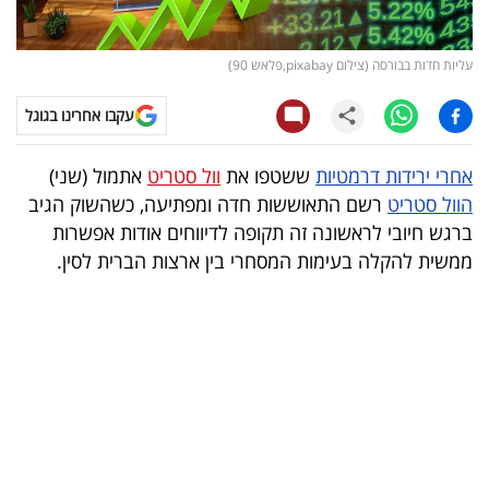
קריפטו
עליות חדות בבורסה (צילום pixabay,פלאש 90)
ויראלי
עקבו אחרינו בגוגל
טלוויזיה
אחרי ירידות דרמטיות
ששטפו את
וול סטריט
אתמול (שני)
עסקי
הוול סטריט
רשם התאוששות חדה ומפתיעה, כשהשוק הגיב
ספורט
ברגש חיובי לראשונה זה תקופה לדיווחים אודות אפשרות
ממשית להקלה בעימות המסחרי בין ארצות הברית לסין.
קריירה
ולימודים
מינויים
רייטינג
רכב