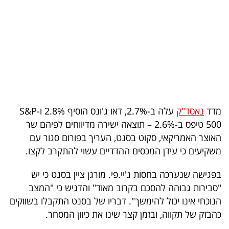
בריאות
תרבות
ופנאי
תיירות
TOP-
מדד
נאסד"ק
עלה ב-2.7%, דאו ג'ונס הוסיף 2.8% ו-S&P
5
500 טיפס ב-2.6% – תוצאה ישירה מדיווחים לפיהם שר
האוצר האמריקאי, סקוט בסנט, העריך בפורום סגור עם
המילון
משקיעים כי עידן המכסים ההדדיים עשוי להתקרב לקצו.
הכלכלי
בפגישה שנערכה בחסות ג'יי.פי. מורגן ציין בסנט כי יש
פודקאסט
"סבירות גבוהה להסכם בקרוב מאוד" והדגיש כי "המצב
הנוכחי אינו יכול להימשך". דבריו של בסנט התקבלו בשווקים
40
כהבזק של תקווה, ובזמן קצר שינו את כיוון המסחר.
UNDER