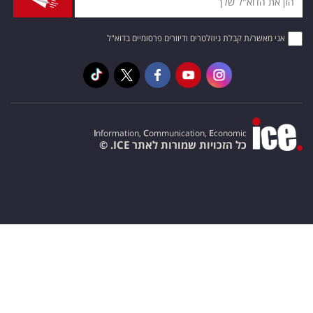
אני מאשר/ת קבלת ניוזלטרים ודיוורים פרסומיים בדוא"ל
I
nformation,
C
ommunication,
E
conomic
כל הזכויות שמורות לאתר ICE. ©