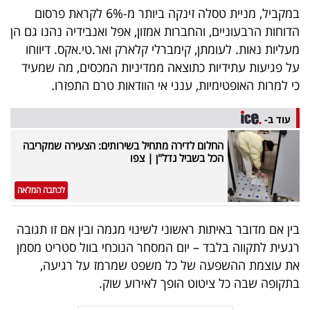
פרסמו
במקביל, מניית טסלה זינקה ביותר מ-6% לקראת פרסום
באייס
הדוחות הרבעוניים, והחברות אמזון, אפל ואנבידיה נהנו גם הן
מעליות נאות. לעומתן, קימברלי קלארק ואר.טי.אקס. דיווחו
עקבו
על פגיעות עתידיות כתוצאה ממדיניות המכסים, מה שמעיד
אחרינו:
כי למרות האופטימיות, ענני אי הוודאות טרם התפזרו.
עוד ב-
החלום לדירה מתחיל בשירותים: הצעירה שמקריבה
הכל בשביל נדל"ן | צפו
לכתבה המלאה
בין אם מדובר באיתות ראשוני לשינוי מגמה ובין אם זו תגובה
רגעית לתקווה בלבד – יום המסחר הנוכחי בוול סטריט מסמן
את עוצמת ההשפעה של כל משפט שמרמז על רגיעה,
בתקופה שבה כל ציטוט הופך לאירוע שוק.