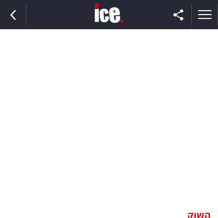
ראשי
הנבחרת
השוק
תקשורת
ומדיה
כסף
וצרכנות
השוק