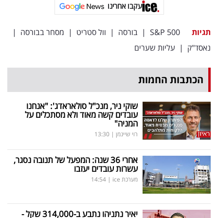
עקבו אחרינו
תגיות
S&P 500
|
בורסה
|
וול סטריט
|
מסחר בבורסה
|
נאסד"ק
|
עליות שערים
הכתבות החמות
שוקי ניר, מנכ"ל סולאראדג': "אנחנו
עובדים קשה מאוד ולא מסתכלים על
המניה"
רוי שיינמן
|
13:30
אחרי 36 שנה: המפעל של תנובה נסגר,
עשרות עובדים יעזבו
מערכת ice
|
14:54
יאיר נתניהו נתבע ב-314,000 שקל -