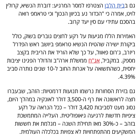
גם ב
בית הלבן
הצטרפו למסר המרגיע: דוברת הנשיא, קרולין
40
לויט, אמרה כי "הכדור נע בכיוון הנכון" וכי טראמפ רואה
בהסכם עתידי עם סין יעד קרוב.
שיתופי
האמירות הללו מגיעות על רקע לחצים גוברים בשוק, כולל
פעולה
ביקורת ישירה שהטיח הנשיא טראמפ ביושב ראש הפדרל
ריזרב, ג'רום פאוול, על כך שלא הוריד את הריבית בקצב
מספק. במקביל,
אג"ח
ממשלת ארה"ב והדולר הפגינו יציבות
יחסית, כשהתשואה על אגרות החוב ל-10 שנים נותרה סביב
דרושים
4.39%.
ניוזלטרים
גם בזירת הסחורות נרשמו תנועות דרמטיות: הזהב, שבעברו
חצה לראשונה את רף ה-3,500 דולר לאונקיה במהלך היום,
נסוג מעט לסביבות 3,420 דולר – ככל הנראה על רקע
מייל
ציפיות חדשות לרגיעה גיאופוליטית. העלייה המתמשכת
אדום
בזהב – כ-30% מאז תחילת השנה – מגלמת את חששות
המשקיעים מהתפתחויות לא צפויות בכלכלה העולמית.