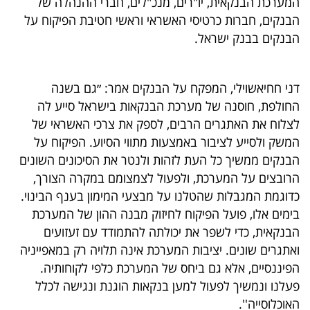
המערכת הבנקאית, יו"רים, מנכ"לים, חברי ההנהלה של
40
הבנקים, חברות כרטיסי האשראי וראשי חטיבת הפיקוח על
הבנקים בבנק ישראל.
שיתופי
דני חחיאשוילי, המפקח על הבנקים אמר: ״גם בשנה
פעולה
החולפת, חוסנה של מערכת הבנקאות בישראל סייע לה
לצלוח את האתגרים הרבים, לספק את צרכי האשראי של
המשק ולסייע לציבור באמצעות מתווי הסיוע. הפיקוח על
דרושים
הבנקים ממשיך כל העת לזהות ולנטר את הסיכונים השונים
הרובצים על המערכת, ולפעול לצמצומם במקרה הצורך,
ניוזלטרים
כדוגמת המגבלות שהטלנו על מבצעי המימון בענף הבינוי.
בימים אלו, פועל הפיקוח לחיזוק מבנה ההון של המערכת
הבנקאית, כדי לשפר את יכולתה להתמודד עם זעזועים
מייל
ואתגרים שונים. יציבות המערכת אינה תלויה רק במאפייניה
אדום
הפיננסיים, אלא גם ביחס של המערכת כלפי לקוחותיה.
פעלנו ונמשיך לפעול למען בנקאות הוגנת ונגישה לכלל
האוכלוסייה''.