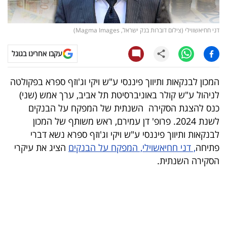
קריפטו
דני חחיאשווילי (צילום דוברות בנק ישראל, Magma Images)
ויראלי
עקבו אחרינו בגוגל
טלוויזיה
המכון לבנקאות ותיווך פיננסי ע"ש ויקי וג'וזף ספרא בפקולטה
עסקי
לניהול ע"ש קולר באוניברסיטת תל אביב, ערך אמש (שני)
ספורט
כנס להצגת הסקירה השנתית של המפקח על הבנקים
לשנת 2024. פרופ' דן עמירם, ראש משותף של המכון
קריירה
לבנקאות ותיווך פיננסי ע"ש ויקי וג'וזף ספרא נשא דברי
ולימודים
פתיחה
, דני חחיאשוילי, המפקח על הבנקים
הציג את עיקרי
הסקירה השנתית.
מינויים
רייטינג
רכב