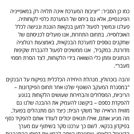
פרסמו
כמו כן הסביר: ''יציבות המערכת אינה תלויה רק במאפייניה
באייס
הפיננסיים, אלא גם ביחס של המערכת כלפי לקוחותיה.
פעלנו ונמשיך לפעול למען בנקאות הוגנת ונגישה לכלל
עקבו
האוכלוסייה. בתחום התחרות, אנו פועלים לכניסתם של
אחרינו:
שחקנים נוספים למערכת הבנקאית, באמצעות רגולציה
מדורגת. במקביל, אנו ממשיכים לפעול להגברת שקיפות
הנתונים ומתן כלי השוואה בידי הלקוחות, לצד הסרת חסמי
מעבר״.
זהבה בוכהולץ, מנהלת היחידה הכלכלית בפיקוח על הבנקים
"במסגרת המעקב השוטף שלנו אחר תחום הפיקדונות –
הריביות, המסלולים והבחירות שעושים הלקוחות בנוגע
להפקדת כספם – ביקשנו להעמיק את ההבנה שלנו גם
מזווית הראייה של משקי הבית: כיצד הם מתנהלים בפועל,
מה מניע אותם, ואילו תנאים יכולים לעודד אותם להפקיד כסף
בפיקדון בנקאי. לשם כך ערכנו סקר בשיתוף עם מערך
הדיגיטל הלאומי, שמטרתו הייתה לבחון את דפוסי ההתנהגות