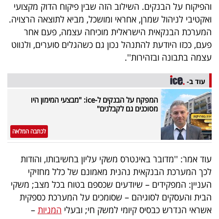
והפיקוח על הבנקים. השילוב הזה שבין פיקוח הדוק מקצועי
ואקטיבי לניהול שמרן, אחראי ומושכל, מביא לתוצאה הרצויה.
המערכת הבנקאית הישראלית מוכיחה עצמה, פעם אחר
פעם, ככזו היודעת להתנהל נכון גם כשהגלים סוערים, ולנווט
עצמה בתבונה ובזהירות''.
עוד ב-
המפקח על הבנקים ל-ice: "מבצעי המימון היו
מסוכנים גם לקבלנים"
לכתבה המלאה
עוד אמר: ''מדובר באינטרס משקי עליון בחשיבותו, והודות
לכך המערכת הבנקאית נהנית מאמונם של כלל מחזיקי
העניין: המפקידים – שיודעים שכספם בטוח בכל מצב; משקי
הבית והעסקים לסוגיהם – שסומכים על המערכת כספקית
אשראי הנדרש כבסיס קיומי למשק חי; ובעלי
המניות
–