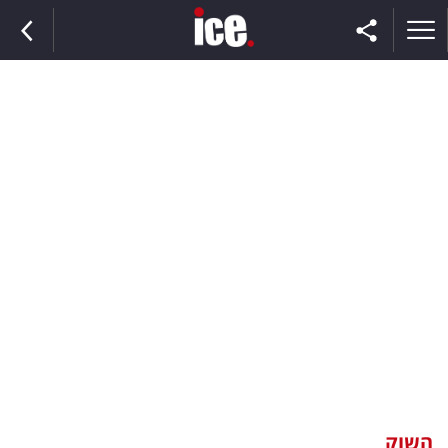
ראשי
הנבחרת
השוק
תקשורת
ומדיה
כסף
וצרכנות
השוק