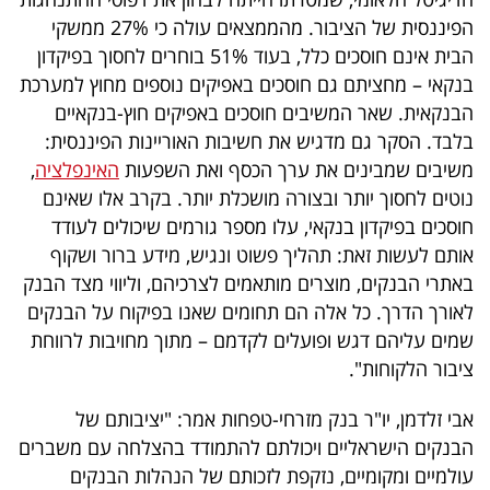
הפיננסית של הציבור. מהממצאים עולה כי 27% ממשקי
הבית אינם חוסכים כלל, בעוד 51% בוחרים לחסוך בפיקדון
בנקאי – מחציתם גם חוסכים באפיקים נוספים מחוץ למערכת
הבנקאית. שאר המשיבים חוסכים באפיקים חוץ-בנקאיים
בלבד. הסקר גם מדגיש את חשיבות האוריינות הפיננסית:
משיבים שמבינים את ערך הכסף ואת השפעות
האינפלציה
,
נוטים לחסוך יותר ובצורה מושכלת יותר. בקרב אלו שאינם
חוסכים בפיקדון בנקאי, עלו מספר גורמים שיכולים לעודד
אותם לעשות זאת: תהליך פשוט ונגיש, מידע ברור ושקוף
באתרי הבנקים, מוצרים מותאמים לצרכיהם, וליווי מצד הבנק
לאורך הדרך. כל אלה הם תחומים שאנו בפיקוח על הבנקים
שמים עליהם דגש ופועלים לקדמם – מתוך מחויבות לרווחת
ציבור הלקוחות".
אבי זלדמן, יו"ר בנק מזרחי-טפחות אמר: "יציבותם של
הבנקים הישראליים ויכולתם להתמודד בהצלחה עם משברים
עולמיים ומקומיים, נזקפת לזכותם של הנהלות הבנקים