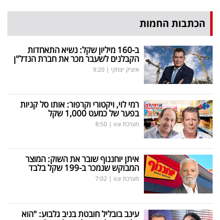
הכתבות החמות
ב-160 מיליון שקל: נשיא התאחדות
הקבלנים לשעבר מכר את חברת הנדל"ן
איציק יצחקי
|
9:20
רמי לוי, ויקטורי וקרפור: אותו סל קניות
בפער של כמעט 1,000 שקל
מערכת ice
|
8:50
איתן יוחננוף שובר את השוק: המוצר
המבוקש שנמכר ב-199 שקל בלבד
מערכת ice
|
7:02
עינב בובליל חובטת בניב גלבוע: "הוא