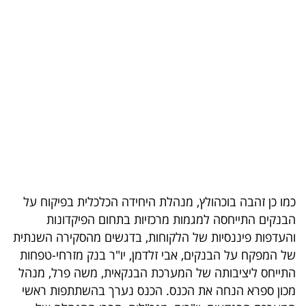
בריאות
תרבות
ופנאי
תיירות
TOP-
5
המילון
כמו כן זהבה בוכהולץ, מנהלת היחידה הכלכלית בפיקוח על
הכלכלי
הבנקים התייחסה למגמות מרכזיות בתחום הפיקדונות
והעדפות פיננסיות של הלקוחות, בדגשים מהסקירה השנתית
פודקאסט
של המפקח על הבנקים, אבי זלדמן, יו"ר בנק מזרחי-טפחות
התייחס ליציבותה של המערכת הבנקאית, משה פרל, מנהל
40
מכון ספרא הנחה את הכנס. הכנס נערך בהשתתפות ראשי
UNDER