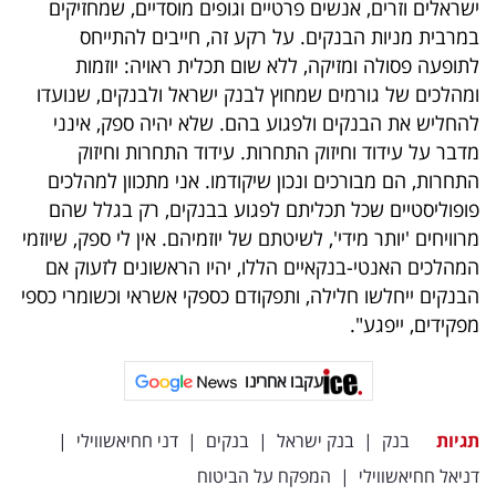
ישראלים וזרים, אנשים פרטיים וגופים מוסדיים, שמחזיקים
במרבית מניות הבנקים. על רקע זה, חייבים להתייחס
לתופעה פסולה ומזיקה, ללא שום תכלית ראויה: יוזמות
ומהלכים של גורמים שמחוץ לבנק ישראל ולבנקים, שנועדו
להחליש את הבנקים ולפגוע בהם. שלא יהיה ספק, אינני
מדבר על עידוד וחיזוק התחרות. עידוד התחרות וחיזוק
התחרות, הם מבורכים ונכון שיקודמו. אני מתכוון למהלכים
פופוליסטיים שכל תכליתם לפגוע בבנקים, רק בגלל שהם
מרוויחים 'יותר מידי', לשיטתם של יוזמיהם. אין לי ספק, שיוזמי
המהלכים האנטי-בנקאיים הללו, יהיו הראשונים לזעוק אם
הבנקים ייחלשו חלילה, ותפקודם כספקי אשראי וכשומרי כספי
מפקידים, ייפגע".
עקבו אחרינו
תגיות
בנק
|
בנק ישראל
|
בנקים
|
דני חחיאשווילי
|
דניאל חחיאשווילי
|
המפקח על הביטוח