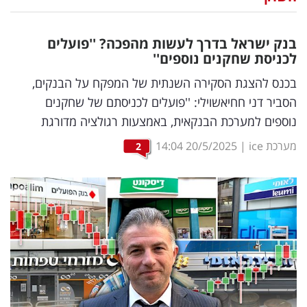
נדל"ן
בנק ישראל בדרך לעשות מהפכה? ''פועלים
דיגיטל
לכניסת שחקנים נוספים''
וטק
בכנס להצגת הסקירה השנתית של המפקח על הבנקים,
הסביר דני חחיאשוילי: ''פועלים לכניסתם של שחקנים
שיווק
נוספים למערכת הבנקאית, באמצעות רגולציה מדורגת
ופרסום
מערכת ice
|
20/5/2025
14:04
2
משפט
מדדים
ומחקרים
דעות
רכילות
עסקית