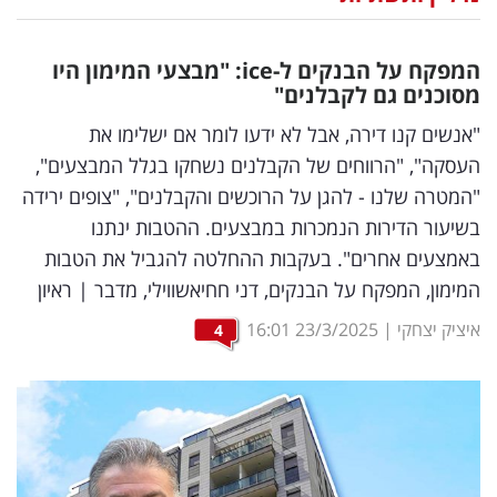
נדל"ן
המפקח על הבנקים ל-
ice
: "מבצעי המימון היו
דיגיטל
מסוכנים גם לקבלנים"
וטק
"אנשים קנו דירה, אבל לא ידעו לומר אם ישלימו את
העסקה", "הרווחים של הקבלנים נשחקו בגלל המבצעים",
שיווק
"המטרה שלנו - להגן על הרוכשים והקבלנים", "צופים ירידה
ופרסום
בשיעור הדירות הנמכרות במבצעים. ההטבות ינתנו
באמצעים אחרים". בעקבות ההחלטה להגביל את הטבות
משפט
המימון, המפקח על הבנקים, דני חחיאשווילי, מדבר | ראיון
מדדים
איציק יצחקי
|
23/3/2025
16:01
4
ומחקרים
דעות
רכילות
עסקית