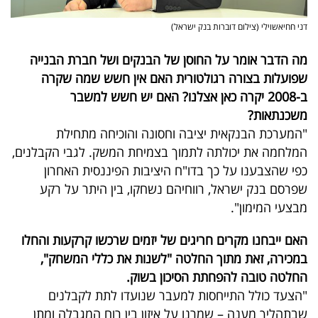
דני חחיאשוילי (צילום דוברות בנק ישראל)
מה הדבר אומר על החוסן של הבנקים ושל חברת הבנייה
שפועלות בצורה רגולטורית האם אין חשש שמה שקרה
ב-2008 יקרה כאן אצלנו? האם יש חשש למשבר
משכנתאות?
"המערכת הבנקאית יציבה וחסונה והוכיחה מתחילת
המלחמה את יכולתה לתמוך בצמיחת המשק. לגבי הקבלנים,
כפי שהצבענו על כך בדו"ח היציבות הפיננסית האחרון
שפרסם בנק ישראל, רווחיהם נשחקו, בין היתר על רקע
מבצעי המימון".
האם ייבחנו מקרים חריגים של יזמים שרכשו קרקעות והחלו
במכירה, זאת מתוך החלטה "לשנות את כללי המשחק",
החלטה טובה להפחתת הסיכון בשוק.
"הצעד כולל התייחסות למעבר שנועדו לתת לקבלנים
שבתהליך מענה – שמרנו על איזון בין רוח המגבלה ומתן