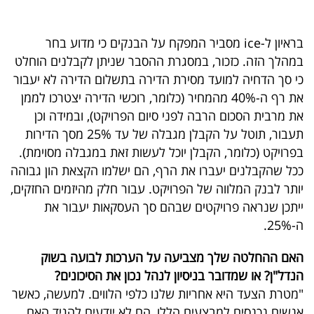
40
בראיון ל-ice מסביר המפקח על הבנקים כי מדוע בחר
במהלך הזה. כזכור, במסגרת ההסבר שניתן לקבלנים הוחלט
שיתופי
כי סך הדחיה למועד מסירת הדירה בתשלום הדירה לא יעבור
פעולה
את רף ה-40% מהמחיר (כלומר, רוכשי הדירה יצטרכו לממן
את מרבית הסכום הרבה לפני סיום הפרויקט), ובמידה וכן
תעבור, תוטל על הקבלן מגבלה של עד 25% מסך הדירות
בפרויקט (כלומר, הקבלן יוכל לעשות זאת במגבלה מסוימת).
דרושים
ככל שהקבלנים יעברו את הרף, הם ישלמו הקצאת הון גבוהה
יותר לבנק המלווה של הפרויקט. עבור חלק מהיזמים החזקים,
ניוזלטרים
ייתכן שנראה פרויקטים שבהם סך העסקאות יעבור את
ה-25%.
מייל
האם ההחלטה שלך מצביעה על הערכות לבועה בשוק
אדום
הנדל"ן? או שמדובר בניסיון לנהל נכון את הסיכונים?
"מטרת הצעד היא אחריות שלנו כלפי הלווים. למעשה, כאשר
אנשים נכנסים למבצעים הללו, הם לא יודעים להגיד האם