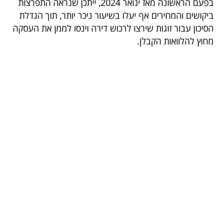
בפעם הראשונה מאז ינואר 2024, ייתכן שנראה התפרצות
בריאות
ביקושים והמחירים אף יעלו בשיעור ניכר יותר, תוך הגדלת
הסיכון עבור זוגות שירצו לרכוש דירה וינסו לממן את העסקה
תרבות
מחוץ להלוואות הקבלן.
ופנאי
תיירות
TOP-
5
המילון
הכלכלי
פודקאסט
40
UNDER