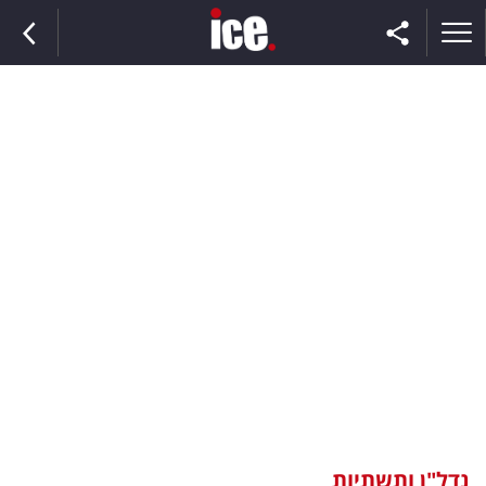
ראשי
הנבחרת
השוק
תקשורת
ומדיה
כסף
וצרכנות
נדל"ן ותשתיות