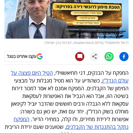
קריפטו
ויראלי
טלוויזיה
דניאל חחיאשווילי (צילום shutterstock, דוברות בנק ישראל)
עסקי
עקבו אחרינו בגוגל
ספורט
המפקח על הבנקים, דני חחיאשווילי,
הטיל היום פצצה על
קריירה
עולם הנדל"ן
, כשהודיע על הוא מטיל מגבלות על מבצעי
ולימודים
המימון של הקבלנים. המפקח אמנם לא אסר למכור דירות
בשיטה הזו, אבל הוא הגביל את האפשרות לעסקאות
מינויים
עסקאות ללא הגבלה ורבים חוששים שהדבר יוביל לקיפאון
מוחלט בשוק הנדל"ן. יחד עם זאת, יש כאן גם בשורה:
רייטינג
אפשרות לירידת מחירים, ולו קלה, במחירי הדיור.
המפקח
נתקל בהתנגדות של הקבלנים
, שטוענים שעם ירידת הריבית
רכב