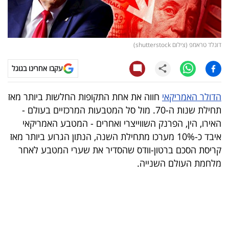
קריפטו
ויראלי
דונלד טראמפ (צילום shutterstock)
טלוויזיה
עקבו אחרינו בגוגל
עסקי
הדולר האמריקאי
חווה את אחת התקופות החלשות ביותר מאז
ספורט
תחילת שנות ה-70. מול סל המטבעות המרכזיים בעולם -
האירו, הין, הפרנק השווייצרי ואחרים - המטבע האמריקאי
קריירה
איבד כ-10% מערכו מתחילת השנה, הנתון הגרוע ביותר מאז
ולימודים
קריסת הסכם ברטון-וודס שהסדיר את שערי המטבע לאחר
מלחמת העולם השנייה.
מינויים
רייטינג
רכב