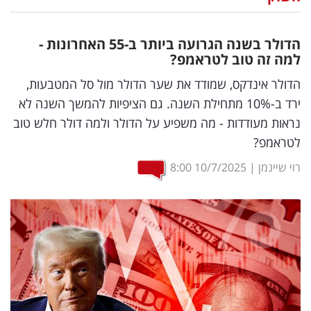
נדל"ן
הדולר בשנה הגרועה ביותר ב-55 האחרונות -
דיגיטל
למה זה טוב לטראמפ?
וטק
הדולר אינדקס, שמודד את שער הדולר מול סל המטבעות,
ירד ב-10% מתחילת השנה. גם הציפיות להמשך השנה לא
שיווק
נראות מעודדות - מה משפיע על הדולר ולמה דולר חלש טוב
ופרסום
לטראמפ?
משפט
רוי שיינמן
|
10/7/2025
8:00
מדדים
ומחקרים
דעות
רכילות
עסקית