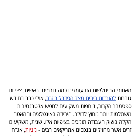
בריאות
תרבות
ופנאי
תיירות
TOP-
5
המילון
מאחורי ההיחלשות הזו עומדים כמה גורמים. ראשית, ציפיות
הכלכלי
גוברות
להורדות ריבית מצד הפדרל ריזרב
, אולי כבר בחודש
ספטמבר הקרוב, דוחפות משקיעים לחפש אלטרנטיבות
פודקאסט
משתלמות יותר מחוץ לדולר. הירידה באינפלציה וההאטה
הקלה בשוק העבודה תומכים בציפיות אלו. שנית, משקיעים
40
זרים אשר מחזיקים בנכסים אמריקאים רבים -
מניות
, אג"ח
UNDER