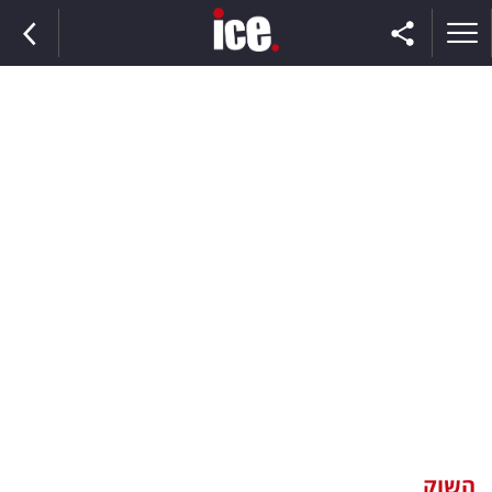
ראשי
הנבחרת
השוק
תקשורת
ומדיה
כסף
וצרכנות
השוק