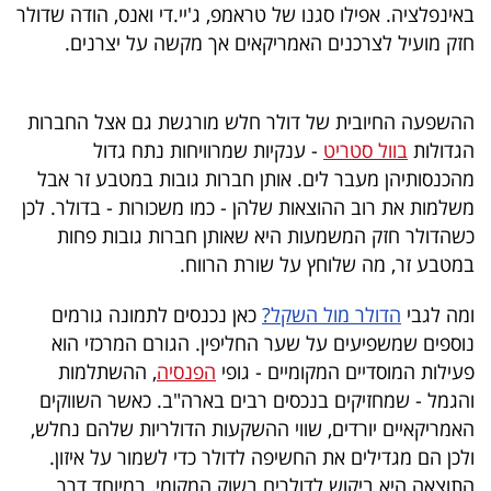
פרסמו
באינפלציה. אפילו סגנו של טראמפ, ג'יי.די ואנס, הודה שדולר
חזק מועיל לצרכנים האמריקאים אך מקשה על יצרנים.
באייס
עקבו
ההשפעה החיובית של דולר חלש מורגשת גם אצל החברות
אחרינו:
הגדולות
בוול סטריט
- ענקיות שמרוויחות נתח גדול
מהכנסותיהן מעבר לים. אותן חברות גובות במטבע זר אבל
משלמות את רוב ההוצאות שלהן - כמו משכורות - בדולר. לכן
כשהדולר חזק המשמעות היא שאותן חברות גובות פחות
במטבע זר, מה שלוחץ על שורת הרווח.
ומה לגבי
הדולר מול השקל?
כאן נכנסים לתמונה גורמים
נוספים שמשפיעים על שער החליפין. הגורם המרכזי הוא
פעילות המוסדיים המקומיים - גופי
הפנסיה
, ההשתלמות
והגמל - שמחזיקים בנכסים רבים בארה"ב. כאשר השווקים
האמריקאיים יורדים, שווי ההשקעות הדולריות שלהם נחלש,
ולכן הם מגדילים את החשיפה לדולר כדי לשמור על איזון.
התוצאה היא ביקוש לדולרים בשוק המקומי, במיוחד דרך