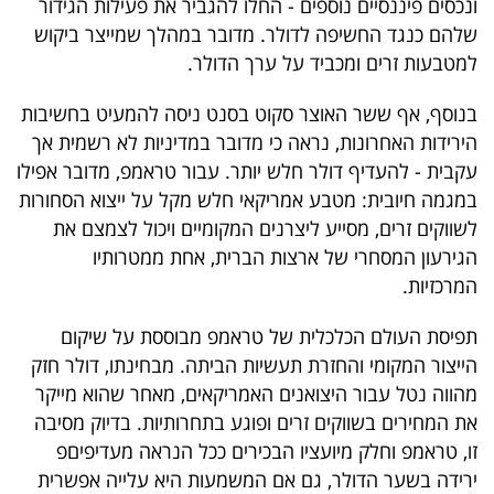
ונכסים פיננסיים נוספים - החלו להגביר את פעילות הגידור
40
שלהם כנגד החשיפה לדולר. מדובר במהלך שמייצר ביקוש
למטבעות זרים ומכביד על ערך הדולר.
שיתופי
בנוסף, אף ששר האוצר סקוט בסנט ניסה להמעיט בחשיבות
פעולה
הירידות האחרונות, נראה כי מדובר במדיניות לא רשמית אך
עקבית - להעדיף דולר חלש יותר. עבור טראמפ, מדובר אפילו
במגמה חיובית: מטבע אמריקאי חלש מקל על ייצוא הסחורות
לשווקים זרים, מסייע ליצרנים המקומיים ויכול לצמצם את
דרושים
הגירעון המסחרי של ארצות הברית, אחת ממטרותיו
המרכזיות.
ניוזלטרים
תפיסת העולם הכלכלית של טראמפ מבוססת על שיקום
הייצור המקומי והחזרת תעשיות הביתה. מבחינתו, דולר חזק
מייל
מהווה נטל עבור היצואנים האמריקאים, מאחר שהוא מייקר
אדום
את המחירים בשווקים זרים ופוגע בתחרותיות. בדיוק מסיבה
זו, טראמפ וחלק מיועציו הבכירים ככל הנראה מעדיפיםפ
ירידה בשער הדולר, גם אם המשמעות היא עלייה אפשרית