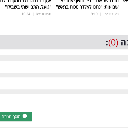
אי
חברו של אלדר דיין חושף אחרי 3
יעקב ברדוגו נגד המקורב לנת
שבועות: "נתנו לאלדר מכות בראש"
"גועל, התביישתי בשבילו"
מערכת ice
|
9:19
מערכת ice
|
10:24
ה
(0)
:
הוסף תגובה