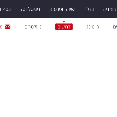
ומדיה
נדל"ן
שיווק ופרסום
דיגיטל וטק
כסף ו
ם
רייטינג
דרושים
ניוזלטרים
מי