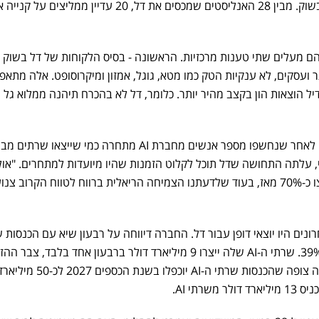
חשוב להדגיש: UBS הם מיעוט בשוק. מבין 28 האנליסטים שמכסים את דל, 20 עדיין ממלי
 ועסקים, לא ענקיות הטק כמו מטא, גוגל, אמזון ומיקרוסופט. אלה מתאפי
דיל הוצאות הון בקצב מהיר יותר. כלומר, דל לא בהכרח תיהנה ממלוא גל
הטענה השנייה עוסקת בתמחור. לאחר שנחשפו מספר אנשים מחברת AI מתחרה כמי שייצאו שר
וקי, עלתה התחושה שדל תוכל לקלוט הזמנות שהיו מיועדות למתחרים. "או
מניית דל ומכפיל הרווח שלה קפצו כ-70% מאז, בעוד שלדעתנו הצמיחה הריאלית ברווח לטווח הקרוב צ
1 חודשים האחרונים היו יוצאי דופן עבור דל. החברה דיווחה על רבעון שיא עם הכנסות 
33.4 מיליארד דולר, צמיחה של 39%. שרתי ה-AI שלה ייצרו 9 מיליארד דולר ברבעון אחד בלבד, צב
הגיע ל-43 מיליארד דולר, והחברה צופה שהכנסות שרתי ה-AI י