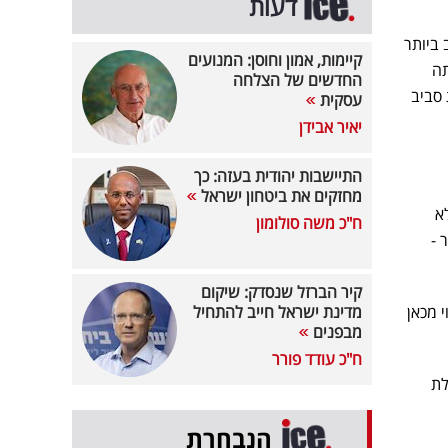
דעות
טוב ביותר
קיימות, אמון וחוסן: המנועים
תה
החדשים של הצלחה
 וההתלהבות סביב
עסקית
יאיר אבידן
התיישבות יהודית בעזה: כך
מחזקים את ביטחון ישראל
א
ח"כ משה סולומון
 יעד המחיר שלו מ-167 דולר ל-243 דולר -
קיר הברזל שנסדק: שיקום
-סיכוי מכאן
מדינת ישראל חייב להתחיל
מבפנים
ח"כ עודד פורר
בשנה האחרונה ו-107% מתחילת
הנבחרת