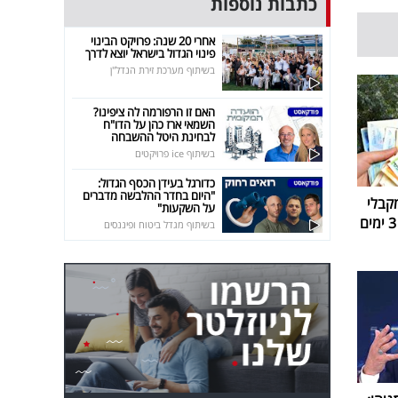
כתבות נוספות
אחרי 20 שנה: פרויקט הבינוי
פינוי הגדול בישראל יוצא לדרך
בשיתוף מערכת זירת הנדל"ן
האם זו הרפורמה לה ציפינו?
השמאי ארז כהן על הדו"ח
לבחינת היטל ההשבחה
בשיתוף ice פרויקטים
כדורגל בעידן הכסף הגדול:
"היום בחדר ההלבשה מדברים
קבלי
על השקעות"
בשיתוף מגדל ביטוח ופיננסים