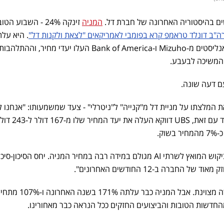
ם בהיסטוריה האחרונה של חברת דל.
המניה
זינקה 24% - השבוע ה
"ב דונלד טראמפ קרא בפומבי לאמריקאים "לצאת ולקנות דל"
. היא על
לשיא כל הזמנים של 263 דולר, אנליסטים מ-Mizuho ו-Bank of America העלו יעדי מחיר,
המשיכה לבעבע.
 המלצתו על מניית דל מ"קנייה" ל"ניטרלי" - צעד שמשמעותו: "אנחנו ל
בטוחים שכדאי לקנות עכשיו". יחד עם זאת, UBS דווקא העלה את
וק.
האנליסט דיוויד פוגט הסביר: "הביקוש המואץ לשרתי AI מגולם במידה רבה במחיר המניה. יחס הסיכון
החברה ב-12 החודשים האחרונים".
במילים פשוטות: דל עשתה עבודה מצוינת. אבל המניה כבר עלתה 171% 