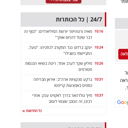
שאומר
24/7 | כל הכותרות
מאיה ורטהיימר יורשת המיליארדים: "כסף זה
10:16
דבר שיכול להרוס אותך"
יעקב ברדוגו נגד המקורב לנתניהו: "גועל,
10:24
התביישתי בשבילו"
לאה
מיליון שקל לערב אחד: ריטה בשיאי הכנסות
10:26
מטורפים
 "אל
ברקע סנקציות ארה"ב: איראן מבריחה
10:31
יה של 172% בשנה, ההתראה
כספים באמצעות קריפטו
מיץ' גולדהאר בדרך לאקזיט ענק: אחרי
10:37
רביבו, זה הכוכב שצפוי לעזוב
כל החדשות