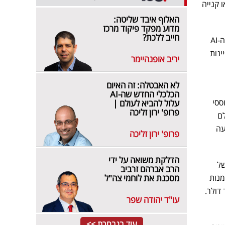
צים על קנייה או קנייה
האלוף איבד שליטה:
מדוע מפקד פיקוד מרכז
חייב ללכת?
אז למה ב-UBS חושבים אחרת? הם מעלים שתי טענות מרכזיות. הראשונה - בסיס הלקוחות של דל בשוק ה-AI
ינות
יריב אופנהיימר
לא האבטלה: זה האיום
הכלכלי החדש שה-AI
תים מבוססי
עלול להביא לעולם |
פרופ' ירון זליכה
לם
נועה
פרופ' ירון זליכה
הדלקת משואה על ידי
של
הרב אברהם זרביב
ר ההזמנות
מסכנת את לוחמי צה"ל
וכפלו בשנת הכספים 2027 לכ-50 מיליארד דולר.
עו"ד יהודה שפר
עוד בנבחרת >>