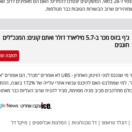
עכשיו, עם הדוח הרבעוני הבא הצפוי ל-28 במאי, המשקיעים יצטרכו להחליט: האם הם מאמינים לרוב 
ג'ף בזוס מכר ב-5.7 מיליארד דולר ואתם קונים: המנכ"לים
חוגגים
לכתבה המ
למי שכבר מחזיק במניה - ובמיוחד מי שנכנס לפני הזינוק האחרון - UBS לא אומרים "מכרו", הם אומרים
תצפו לעוד 100% בשנה הקרובה". למי שמתלבט האם להיכנס עכשיו אחרי עלי
עקבו אחרינו
|
דונלד טראמפ
|
דל טכנולוגיות
|
המלצות אנליסטים
|
מייקל דל