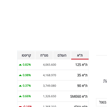
ת"א
העולם
מט"ח
קריפטו
ת"א 125
0.82%
4,065.600
ת"א 35
0.98%
4,168.970
השקעות UBS מוריד את
ת"א 90
0.37%
3,749.080
ת"א SME60
0.66%
1,326.650
בגוגל
ת"א נדל"ן
-0.16%
1,368.310