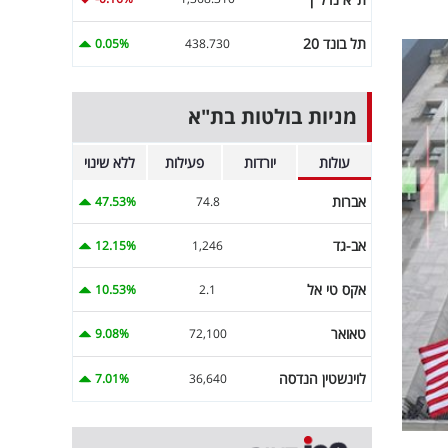
תל בונד 20
0.05%
438.730
מניות בולטות בת"א
עולות
יורדות
פעילות
ללא שינוי
אברות
47.53%
74.8
אב-גד
12.15%
1,246
אקס טי אל
10.53%
2.1
טאואר
9.08%
72,100
לוינשטין הנדסה
7.01%
36,640