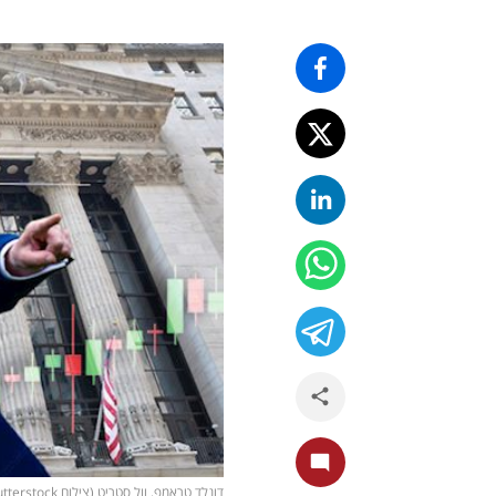
דונלד טראמפ, וול סטריט (צילום shutterstock)