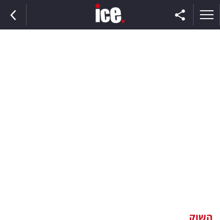
ראשי
הנבחרת
השוק
תקשורת
ומדיה
כסף
וצרכנות
השוק