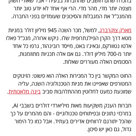
בהכרח שהם חושבים שהחברות בבעיה - אבל שאולי השוק
מצפה יותר מדי, מהר מדי. הרי אף אחד לא יודע טוב יותר
מהמנכ"ל את המגבלות והסיכונים שעומדים בפני החברה.
מארק צוקרברג
, למשל, מכר השנה 945 מיליון דולר במניות
מטא דרך הקרן הפילנתרופית שלו. ניקש ארורה, מנכ"ל פאלו
אלטו נטוורקס, ובאיג'ו באט, מייסד רובינהוד, גרפו כל אחד
יותר מ-700 מיליון דולר. גם אם אלה תכניות מתוזמנות,
הסכומים האלה מעוררים שאלות.
החוט המקשר בין כל המכירות האלה הוא פשוט: הזינוקים
המטורפים שאפיינו את מניות הטכנולוגיה השנה, עליה
שמונעת כמעט לחלוטין מההתלהבות סביב
בינה מלאכותית
.
חברות הענק משקיעות מאות מיליארדי דולרים בשבבי AI,
במרכזי נתונים ובפיתוחים טכנולוגיים - והם מהמרים על כך
שהכל יתורגם לרווחים אדירים בעתיד. אבל כמו כל הימור
גדול, גם כאן יש סיכון.