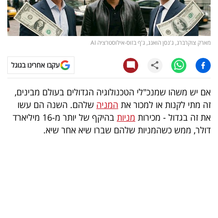
קריפטו
ויראלי
מארק צוקרברג, ג'נסן הואנג, ג'ף בזוס-אילוסטרציה AI
טלוויזיה
עקבו אחרינו בגוגל
עסקי
אם יש משהו שמנכ"לי הטכנולוגיה הגדולים בעולם מבינים,
ספורט
זה מתי לקנות או למכור את
המניה
שלהם. השנה הם עשו
את זה בגדול - מכירות
מניות
בהיקף של יותר מ-16 מיליארד
קריירה
דולר, ממש כשהמניות שלהם שברו שיא אחר שיא.
ולימודים
מינויים
רייטינג
רכב