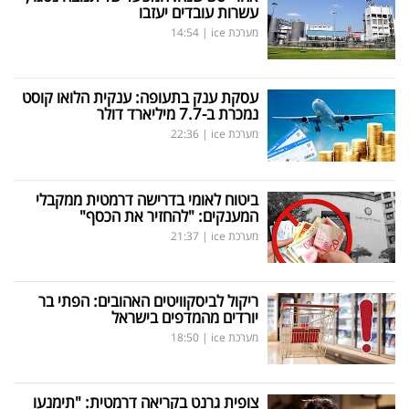
עשרות עובדים יעזבו
מערכת ice
|
14:54
עסקת ענק בתעופה: ענקית הלואו קוסט
נמכרת ב-7.7 מיליארד דולר
מערכת ice
|
22:36
ביטוח לאומי בדרישה דרמטית ממקבלי
המענקים: "להחזיר את הכסף"
מערכת ice
|
21:37
ריקול לביסקוויטים האהובים: הפתי בר
יורדים מהמדפים בישראל
מערכת ice
|
18:50
צופית גרנט בקריאה דרמטית: "תימנעו