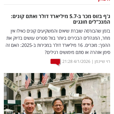
נדל"ן
ג'ף בזוס מכר ב-5.7 מיליארד דולר ואתם קונים:
דיגיטל
המנכ"לים חוגגים
וטק
בזמן שהבורסה שוברת שיאים והמשקיעים קונים כאילו אין
מחר, המנהלים הבכירים ביותר בוול סטריט עושים בדיוק את
שיווק
ההפך: מוכרים. 16 מיליארד דולר במכירות ב-2025: האם זה
ופרסום
סימן אזהרה או סתם מימושים רגילים?
משפט
רוי שיינמן
|
4/1/2026
21:28
מדדים
ומחקרים
דעות
רכילות
עסקית