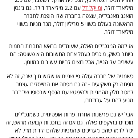
פרסמו
מיליארד דולר,
ומייקל דל
עם 2.2 מיליארד דולר. גם ג'נסן
באייס
הואנג מאנבידיה, שצפה בחברה שלו הופכת לחברה
הראשונה בעולם בשווי 5 טריליון דולר, מכר מניות בשווי
עקבו
מיליארד דולר.
אחרינו:
אז למה המנכ"לים האלה, שעומדים בראש החברות החמות
ביותר בשוק, מוכרים כעת? אחת התשובות היא פשוטה: הם
עשירים על הנייר, אבל רוצים להיות עשירים במזומן.
כשמניה של חברה עולה פי שניים או שלוש תוך שנה, זה לא
מפתה רק משקיעים - זה גם מפתה את המייסדים עצמם
למכור חלק מהמניות ולהיפגש עם הכסף שבסופו של דבר
מגיע להם על עבודתם.
אבל יש גם פרשנות אחרת, פחות אופטימית. כשמנכ"לים
מוכרים בהיקפים כאלה, גם אם זה בתכניות קבועה מראש, זה
יכול לרמז שהם מעריכים שהמניות שלהם יקרות מדי. לא