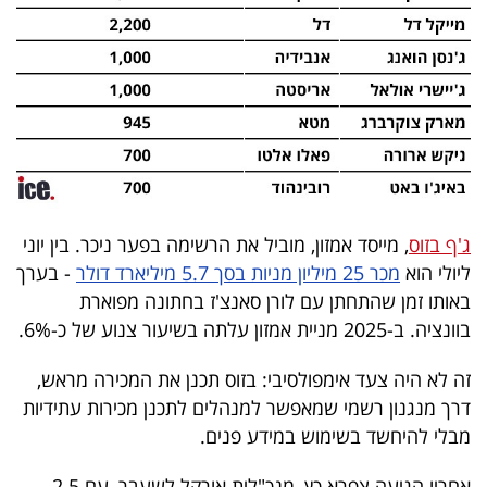
40
שיתופי
פעולה
דרושים
ג'ף בזוס
, מייסד אמזון, מוביל את הרשימה בפער ניכר. בין יוני
ליולי הוא
מכר 25 מיליון מניות בסך 5.7 מיליארד דולר
- בערך
ניוזלטרים
באותו זמן שהתחתן עם לורן סאנצ'ז בחתונה מפוארת
בוונציה. ב-2025 מניית אמזון עלתה בשיעור צנוע של כ-6%.
מייל
זה לא היה צעד אימפולסיבי: בזוס תכנן את המכירה מראש,
דרך מנגנון רשמי שמאפשר למנהלים לתכנן מכירות עתידיות
אדום
מבלי להיחשד בשימוש במידע פנים.
אחריו הגיעה צפרא כץ, מנכ"לית אורקל לשעבר, עם 2.5