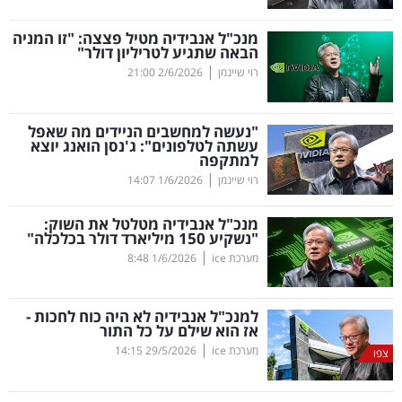
קריפטו
מנכ"ל אנבידיה מטיל פצצה: "זו המניה
הבאה שתגיע לטריליון דולר"
|
רוי שיינמן
2/6/2026
21:00
ויראלי
טלוויזיה
"נעשה למחשבים הניידים מה שאפל
עשתה לטלפונים": ג'נסן הואנג יוצא
למתקפה
עסקי
|
רוי שיינמן
1/6/2026
14:07
ספורט
מנכ"ל אנבידיה מטלטל את השוק:
קריירה
"נשקיע 150 מיליארד דולר בכלכלה"
|
ולימודים
מערכת ice
1/6/2026
8:48
מינויים
למנכ"ל אנבידיה לא היה כוח לחכות -
אז הוא שילם על כל התור
רייטינג
|
מערכת ice
29/5/2026
14:15
צפו
רכב