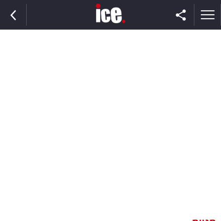
ראשי
הנבחרת
השוק
תקשורת
ומדיה
כסף
וצרכנות