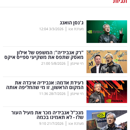
תגיות
נדל"ן
ג'נסן הואנג
דיגיטל
|
מערכת ice
3/3/2026
12:04
וטק
שיווק
"רק אנבידיה": המשפט של אילון
ופרסום
מאסק שתפס את משקיעי ספייס איקס
|
רוי שיינמן
5/8/2026
21:00
משפט
רעידת אדמה: אנבידיה איבדה את
מדדים
המקום הראשון, זו מי שהחליפה אותה
ומחקרים
|
רוי שיינמן
28/7/2026
11:36
דעות
מנכ"ל אנבידיה מכר את מעיל העור
שלו - לא תאמינו בכמה
רכילות
|
מערכת ice
21/7/2026
9:10
עסקית