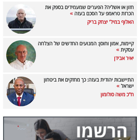
40
חזון או אשליה? הפערים שמעמידים בספק את
הכרזת טראמפ על הסכם בעזה
האלוף במיל' יצחק בריק
שיתופי
פעולה
קיימות, אמון וחוסן: המנועים החדשים של הצלחה
עסקית
יאיר אבידן
דרושים
התיישבות יהודית בעזה: כך מחזקים את ביטחון
ניוזלטרים
ישראל
ח"כ משה סולומון
מייל
אדום