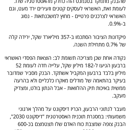
שהבנק מתמקד בסגמנט הזה כחלק מהאסטרטגיה שלו.
פרסמו
לעומת זאת, האשראי לעסקים קטנים וזעירים ירד מעט, וגם
באייס
האשראי לצרכנים פרטיים - מחוץ למשכנתאות - נסוג
ב-0.9%.
עקבו
אחרינו:
פיקדונות הציבור הסתכמו ב-357 מיליארד שקל, ירידה קלה
של 0.7% מתחילת השנה.
נקודה אחת שכן מצריכה תשומת לב: הוצאות הפסדי האשראי
ברבעון הגיעו ל-182 מיליון שקל, עלייה חדה לעומת 52
מיליון בלבד ברבעון המקביל אשתקד. הבנק מסביר שמדובר
בעיקר בהתאמה של מודלים מאקרו כלכליים ולא בהרעה
ממשית באיכות תיק ההלוואות - אבל הנתון בולט, ומצדיק
מעקב.
מעבר לנתוני הרבעון, הכריז דיסקונט על מהלך ארגוני
משמעותי: במסגרת תוכנית האסטרטגית "דיסקונט 2030",
הבנק צופה שמצבת כוח האדם שלו תצטמצם בכ-600