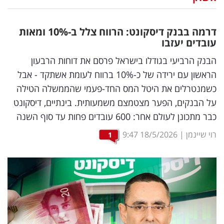
נדל"ן
דרמה בבנק דיסקונט: הרווח צלל ב-10
%
ומאות
דיגיטל
עובדים יעזבו
וטק
הבנק הרביעי בגודלו בישראל פרסם את דוחות הרבעון
הראשון עם ירידה של כ-10% ברווח לעומת אשתקד - אבל
שיווק
כשמנטרלים את היטל המס החד-פעמי שהממשלה הטילה
ופרסום
על הבנקים, הפער מצטמצם משמעותית. בינתיים, דיסקונט
כבר מתכונן לעולם אחר: 600 עובדים פחות עד סוף השנה
משפט
רוי שיינמן
|
18/5/2026
9:47
1
מדדים
ומחקרים
דעות
רכילות
עסקית