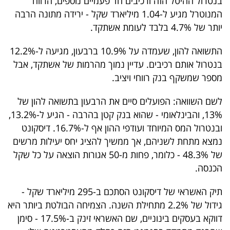
בנטרול ההיטל הזה ורכיבים חד פעמיים נוספים, הרווח
40
המנוטרל מגיע ל-1.04 מיליארד שקל - ירידה מתונה הרבה
יותר של 4.7% בלבד לעומת אשתקד.
שיתופי
התשואה להון, שעמדה על 10.9% ברבעון, מגיעה ל-12.2%
בנטרול אותם רכיבים. עדיין נמוך מהרמות של אשתקד, אבל
פעולה
מספר שמשקף בנק רווחי ויציב.
לשם השוואה: הפועלים סיים את הרבעון בתשואה להון של
דרושים
13%, והבינלאומי - שהוא בנק קטן בהרבה - הגיע ל-13.2%,
ובנטרול המס המיוחד ועודפי ההון אף ל-16.7%. דיסקונט
ניוזלטרים
נמצא מתחת לשניהם, אך ממשיך להציג יחס יעילות מרשים
של 48.3% - כלומר, פחות מ-50 אגורות הוצאה על כל שקל
הכנסה.
מייל
תיק האשראי של דיסקונט הסתכם ב-295 מיליארד שקל -
אדום
גידול של 2.2% מתחילת השנה. הצמיחה הבולטת ביותר היא
דווקא בעסקים בינוניים, שם האשראי זינק ב-17.5% - סימן