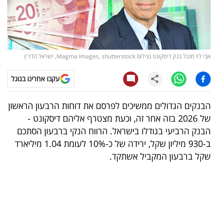
קריפטו
ויראלי
אבי לוי מנכל בנק דיסקונט (צילום Magma Images, shutterstock, ישראל הדרי)
טלוויזיה
עקבו אחרינו בגוגל
עסקי
ספורט
הבנקים הגדולים ממשיכים לפרסם את דוחות הרבעון הראשון
של 2026 בזה אחר זה, וכעת מצטרף אליהם דיסקונט -
קריירה
הבנק הרביעי בגודלו בישראל. הרווח הנקי ברבעון הסתכם
ולימודים
ב-930 מיליון שקל, ירידה של כ-10% לעומת 1.04 מיליארד
שקל ברבעון המקביל אשתקד.
מינויים
רייטינג
רכב