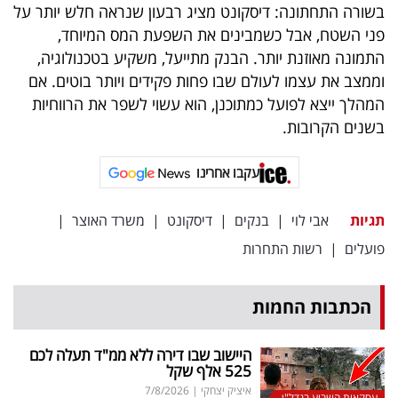
בשורה התחתונה: דיסקונט מציג רבעון שנראה חלש יותר על
פני השטח, אבל כשמבינים את השפעת המס המיוחד,
התמונה מאוזנת יותר. הבנק מתייעל, משקיע בטכנולוגיה,
וממצב את עצמו לעולם שבו פחות פקידים ויותר בוטים. אם
המהלך ייצא לפועל כמתוכנן, הוא עשוי לשפר את הרווחיות
בשנים הקרובות.
עקבו אחרינו
תגיות
אבי לוי
|
בנקים
|
דיסקונט
|
משרד האוצר
|
פועלים
|
רשות התחרות
הכתבות החמות
היישוב שבו דירה ללא ממ"ד תעלה לכם
525 אלף שקל
איציק יצחקי
|
7/8/2026
עסקאות השבוע בנדל"ן