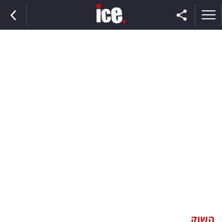
ראשי
הנבחרת
השוק
תקשורת
ומדיה
כסף
וצרכנות
השוק