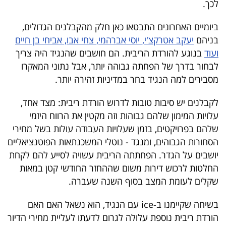
לכך.
40
ביומיים האחרונים התבטאו כאן חלק מהקבלנים הגדולים,
בניהם
יעקב אטרקצ'י, יוסי אברהמי, צחי אבו, אביחי בן חיים
שיתופי
ועוד
בנוגע להורדת הריבית. הם חושבים שהנגיד היה צריך
פעולה
לבחור בדרך של הפחתה גבוהה יותר, אבל נתוני המאקרו
מסבירים למה הנגיד בחר במדיניות זהירה יותר.
לקבלנים יש סיבות טובות לדרוש הורדת ריבית: מצד אחד,
דרושים
עלויות המימון שלהם גבוהות וזה מקטין את הרווח היזמי
שלהם בפרויקטים, בזמן שעלויות העבודה עולות בשל מחירי
ניוזלטרים
הסחורות הגבוהים, ומנגד - נוטלי המשכנתאות הפוטנציאליים
יושבים על הגדר. הפחתתה הריבית עשויה לסייע להם לקחת
החלטות לרכוש דירות משום שההחזר החודשי קטן במאות
מייל
שקלים לעומת המצב בסוף השנה שעברה.
אדום
בשיחה שקיימנו ב-ice עם הנגיד, הוא נשאל האם האם
הורדת ריבית נוספת עלולה לגרום לדעתו לעליית מחירי הדיור