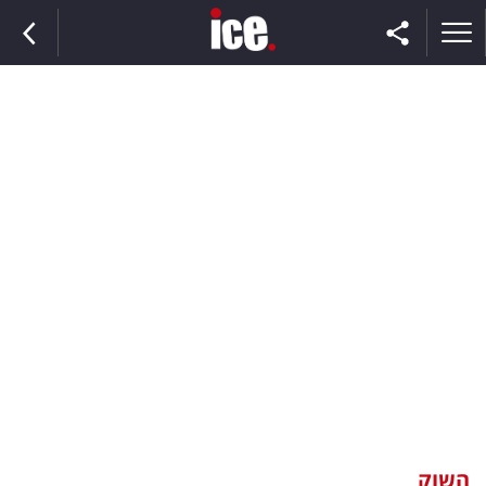
ראשי
הנבחרת
השוק
תקשורת
ומדיה
כסף
וצרכנות
השוק