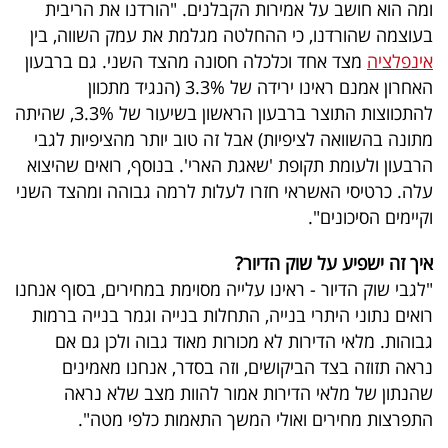
פרסמו
ומה הוא חושב על אמירות הקבלנים. "הורדנו את הריבית
בעוצמה שהורדנו, כי ההחלטה מגלמת את עמק השווה, בין
באייס
אינפלציה
מצד אחד וכלכלה חסונה מהצד השני. גם ברבעון
האחרון אמנם ראינו ירידה של 3.3% (הנגיד מתכוון
עקבו
להתכווצות התוצר ברבעון הראשון בשיעור של 3.3%, שהיתה
אחרינו:
מתונה בהשוואה לציפיות) אבל זה טוב יותר מהציפיות לגבי
הרבעון ולעומת תקופת 'שאגת הארי'. בנוסף, רואים שהיצוא
עלה. כרטיסי האשראי חזרו לעלות לרמה גבוהה ומהצד השני
וקיימים הסיכונים".
איך זה ישפיע על שוק הדיור?
"לגבי שוק הדיור - ראינו עלייה מסוימת במחירים, בסוף אנחנו
רואים נתוני היתרי בנייה, התחלות בנייה וגמר בנייה ברמות
גבוהות. מלאי הדירות לא מכורות מאוד גבוה ולכן גם אם
נראה תזוזה בצד הביקושים, וזה בסדר, אנחנו מאמינים
שהנתון של מלאי הדירות אמור להוות מצב שלא נראה
התפרצות מחירים ואולי המשך התאמות כלפי מטה".