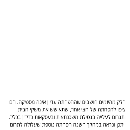
בריאות
תרבות
ופנאי
תיירות
TOP-
5
המילון
הכלכלי
חלק מהיזמים חושבים שההפחתה עדיין אינה מספיקה. הם
פודקאסט
ציפו להפחתה של חצי אחוז, שתאושש את משקי הבית
ותגרום לעלייה בנטילת משכנתאות ובעסקאות נדל"ן בכלל.
40
ייתכן ונראה במהלך השנה הפחתה נוספת שעלולה לתרום
UNDER