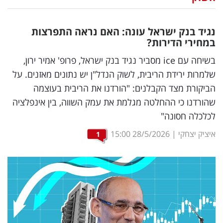
נדל"ן
נגיד בנק ישראל עונה: האם נראה התפרצות
דיגיטל
במחירי הדירות?
וטק
בשיחה עם ice מסביר נגיד בנק ישראל, פרופ' אמיר ירון,
שלמרות ירידת הריבית, לשוק הנדל"ן יש נתונים מאזנים. על
שיווק
הביקורת מצד הקבלנים: "הורדנו את הריבית בעוצמה
ופרסום
שהורדנו כי ההחלטה מגלמת את עמק השווה, בין אינפלציה
לכלכלה חסונה"
משפט
איציק יצחקי
|
28/5/2026
15:00
1
מדדים
ומחקרים
דעות
רכילות
עסקית