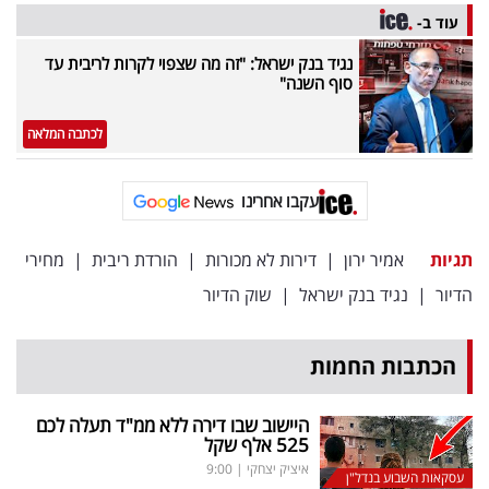
עוד ב-
נגיד בנק ישראל: "זה מה שצפוי לקרות לריבית עד
סוף השנה"
לכתבה המלאה
עקבו אחרינו
תגיות
אמיר ירון
|
דירות לא מכורות
|
הורדת ריבית
|
מחירי
הדיור
|
נגיד בנק ישראל
|
שוק הדיור
הכתבות החמות
היישוב שבו דירה ללא ממ"ד תעלה לכם
525 אלף שקל
איציק יצחקי
|
9:00
עסקאות השבוע בנדל"ן