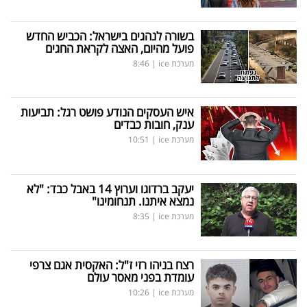
בשורה לנהגים בישראל: הכביש החדש
פועל מהיום, האצה לקראת החגים
מערכת ice
|
8:46
איש העסקים הנודע פושט רגל: תביעות
ענק, חובות כבדים
מערכת ice
|
10:51
יעקב ברדוגו וערוץ 14 באבל כבד: "לא
נמצא איתנו. תנחומינו"
מערכת ice
|
8:35
רצח בניהו רזי ז"ל: האקסית אגם צרפי
עומדת בפני מאסר עולם
מערכת ice
|
10:26