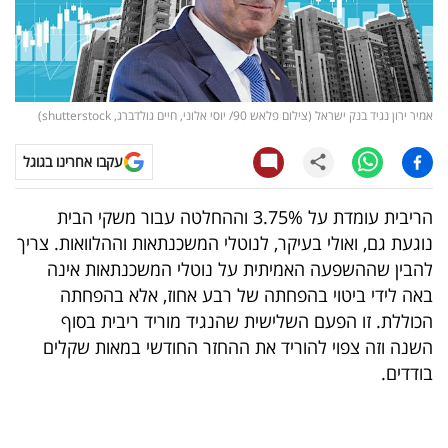
קריפטו
ויראלי
אמיר ירון נגיד בנק ישראל (צילום פלאש 90/ יוסי אלוני, חיים גולדברג, shutterstock)
טלוויזיה
עקבו אחרינו בגוגל
עסקי
ספורט
הריבית עומדת על 3.75% וההחלטה עבור משקי הבית
נוגעת גם, ואולי בעיקר, לנוטלי המשכנתאות וההלוואות. צריך
קריירה
להבין שההשפעה האמיתית על נוטלי המשכנתאות אינה
ולימודים
באה לידי ביטוי בהפחתה של רבע אחוז, אלא בהפחתה
הכוללת. זו הפעם השלישית שהנגיד מוריד ריבית בסוף
מינויים
השנה וזה צפוי להוריד את ההחזר החודשי במאות שקלים
בודדים.
רייטינג
רכב