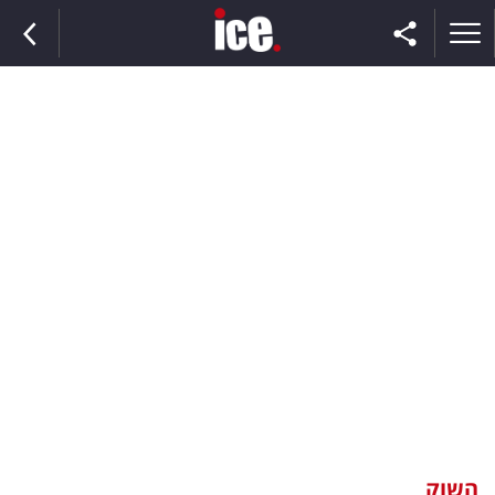
ראשי
הנבחרת
השוק
תקשורת
ומדיה
כסף
וצרכנות
השוק