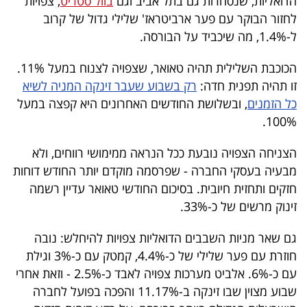
הדואליות, שנסחרות גם בתל אביב וגם
בוול סטריט
, צפויות
40
לחזור הבוקר עם פער ארביטראז' שלילי גדול של קרוב
ל-1.4%, מה שיכביד על הבורסה.
שיתופי
הכוכבת השלילית תהיה טאואר, שצפויה לצנוח במעל 11%.
זו תהיה תפנית חדה:
רק בשבוע שעבר זינקה המניה לשיא
פעולה
כל הזמנים
, ובשלושת החודשים האחרונים היא קפצה במעל
100%.
דרושים
הצניחה הצפויה נובעת ככל הנראה ממימושי רווחים, ולא
מבעיה בעסקי החברה - שפרסמה מוקדם יותר החודש דוחות
ניוזלטרים
חזקים ותחזית חיובית. בסיכום החודשי טאואר עדיין רשמה
זינוק מרשים של כ-33%.
גם שאר מניות השבבים הדואליות צפויות להיחלש: נובה
מייל
חוזרת עם פער שלילי של כ-4.4%, קמטק עם כ-3% וגילת
אדום
עם כ-6%. אלביט מערכות צפויה לאבד כ-2.5% - וזאת אחרי
שבוע מצוין שבו זינקה ב-11.17% והפכה בפועל לחברה