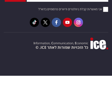
אני מאשר/ת קבלת ניוזלטרים ודיוורים פרסומיים בדוא"ל
I
nformation,
C
ommunication,
E
conomic
כל הזכויות שמורות לאתר ICE. ©