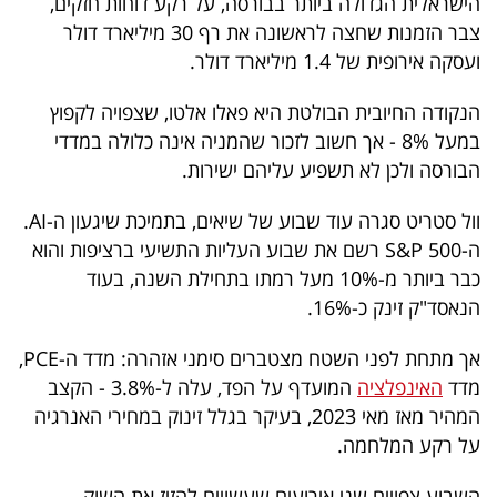
הישראלית הגדולה ביותר בבורסה, על רקע דוחות חזקים,
פרסמו
צבר הזמנות שחצה לראשונה את רף 30 מיליארד דולר
באייס
ועסקה אירופית של 1.4 מיליארד דולר.
עקבו
הנקודה החיובית הבולטת היא פאלו אלטו, שצפויה לקפוץ
אחרינו:
במעל 8% - אך חשוב לזכור שהמניה אינה כלולה במדדי
הבורסה ולכן לא תשפיע עליהם ישירות.
וול סטריט סגרה עוד שבוע של שיאים, בתמיכת שיגעון ה-AI.
ה-S&P 500 רשם את שבוע העליות התשיעי ברציפות והוא
כבר ביותר מ-10% מעל רמתו בתחילת השנה, בעוד
הנאסד"ק זינק כ-16%.
אך מתחת לפני השטח מצטברים סימני אזהרה: מדד ה-PCE,
מדד
האינפלציה
המועדף על הפד, עלה ל-3.8% - הקצב
המהיר מאז מאי 2023, בעיקר בגלל זינוק במחירי האנרגיה
על רקע המלחמה.
השבוע צפויים שני אירועים שעשויים להזיז את השוק.