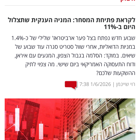
נדל"ן
לקראת פתיחת המסחר: המניה הענקית שתצלול
דיגיטל
היום ב-11
%
וטק
שבוע חדש נפתח בצל פער ארביטראז' שלילי של כ-1.4%
במניות הדואליות, אחרי שוול סטריט סגרה עוד שבוע של
שיווק
שיאים. במוקד: הסלמה בגבול הצפון, המגעים עם איראן,
ופרסום
ודוח התעסוקה האמריקאי ביום שישי. מה צפוי לתיק
ההשקעות שלכם?
משפט
רוי שיינמן
|
1/6/2026
7:38
מדדים
ומחקרים
דעות
רכילות
עסקית