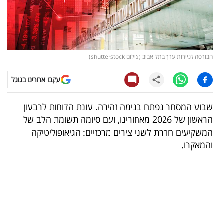
קריפטו
ויראלי
הבורסה לניירות ערך בתל אביב (צילום shutterstock)
טלוויזיה
עקבו אחרינו בגוגל
עסקי
ספורט
שבוע המסחר נפתח בנימה זהירה. עונת הדוחות לרבעון
הראשון של 2026 מאחורינו, ועם סיומה תשומת הלב של
קריירה
המשקיעים חוזרת לשני צירים מרכזיים: הגיאופוליטיקה
ולימודים
והמאקרו.
מינויים
רייטינג
רכב