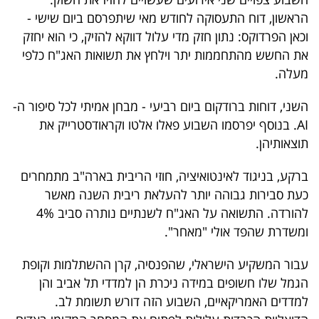
הראשון, דוח התעסוקה לחודש מאי שיתפרסם ביום שישי -
וכאן הפרדוקס: נתון חזק מדי עלול דווקא להזיק, כי הוא יחזק
את החשש מהתחממות יתר וילחץ את תשואות האג"ח כלפי
מעלה.
השני, דוחות ברודקום ביום רביעי - מבחן אמיתי לכל סיפור ה-
AI. בנוסף יפרסמו השבוע פאלו אלטו וקראודסטרייק את
תוצאותיהן.
ברקע, בניגוד לאינטואיציה, חוזי הריבית בארה"ב מתמחרים
כעת סבירות גבוהה יותר להעלאת ריבית השנה מאשר
להורדה. התשואה על האג"ח לשנתיים נותרה סביב 4%
ומשדרת שהפד אולי "מאחר".
עבור המשקיע הישראלי, שהפנסיה, קרן ההשתלמות וקופת
הגמל שלו חשופים במידה ניכרת הן למדדי תל אביב והן
למדדים האמריקאיים, השבוע הזה דורש תשומת לב.