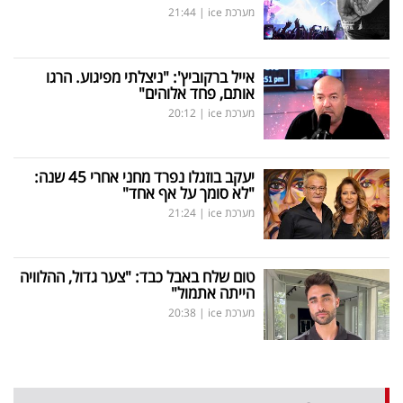
מערכת ice
|
21:44
אייל ברקוביץ': "ניצלתי מפיגוע. הרגו
אותם, פחד אלוהים"
מערכת ice
|
20:12
יעקב בוזגלו נפרד מחני אחרי 45 שנה:
"לא סומך על אף אחד"
מערכת ice
|
21:24
טום שלח באבל כבד: "צער גדול, ההלוויה
הייתה אתמול"
מערכת ice
|
20:38