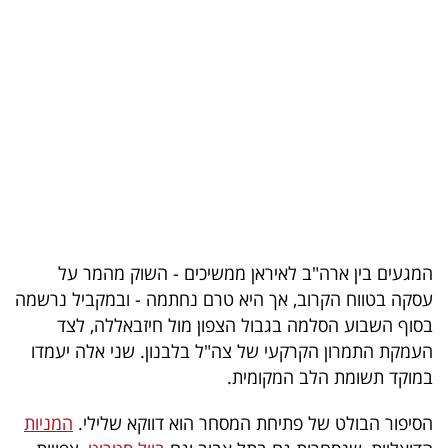
בריאות
תרבות
ופנאי
תיירות
TOP-
5
המגעים בין ארה"ב לאיראן ממשיכים - השוק מהמר על
המילון
עסקה בטווח הקרוב, אך היא טרם נחתמה - ובמקביל נרשמה
הכלכלי
בסוף השבוע הסלמה בגבול הצפון מול חיזבאללה, לצד
העמקת התמרון הקרקעי של צה"ל בלבנון. שני אלה יעמדו
פודקאסט
במוקד תשומת הלב המקומית.
40
הסיפור הבולט של פתיחת המסחר הוא דווקא שלילי.
המניות
UNDER