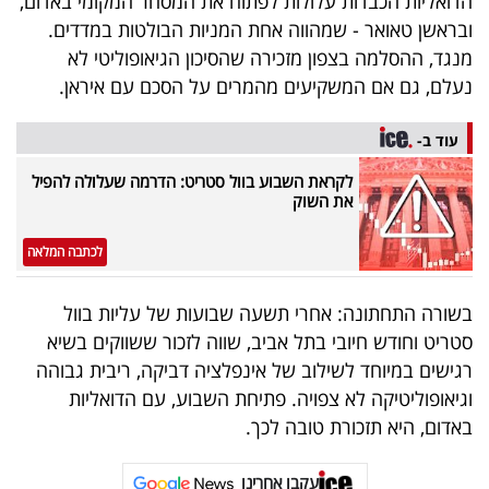
הדואליות הכבדות עלולות לפתוח את המסחר המקומי באדום,
ובראשן טאואר - שמהווה אחת המניות הבולטות במדדים.
מנגד, ההסלמה בצפון מזכירה שהסיכון הגיאופוליטי לא
נעלם, גם אם המשקיעים מהמרים על הסכם עם איראן.
עוד ב-
לקראת השבוע בוול סטריט: הדרמה שעלולה להפיל
את השוק
לכתבה המלאה
בשורה התחתונה: אחרי תשעה שבועות של עליות בוול
סטריט וחודש חיובי בתל אביב, שווה לזכור ששווקים בשיא
רגישים במיוחד לשילוב של אינפלציה דביקה, ריבית גבוהה
וגיאופוליטיקה לא צפויה. פתיחת השבוע, עם הדואליות
באדום, היא תזכורת טובה לכך.
עקבו אחרינו