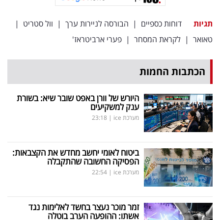
תגיות
דוחות כספיים
|
הבורסה לניירות ערך
|
וול סטריט
|
טאואר
|
לקראת המסחר
|
פערי ארביטראז'
הכתבות החמות
היורש של וורן באפט שובר שיא: בשורת
ענק למשקיעים
מערכת ice
|
23:18
ביטוח לאומי יחשב מחדש את הקצבאות:
הפסיקה החשובה שהתקבלה
מערכת ice
|
22:54
זמר מוכר נעצר בחשד לאלימות נגד
אשתו: ההופעה הערב בוטלה