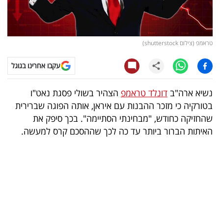
קריפטו
ויראלי
טראמפ (צילום shutterstock)
טלוויזיה
עקבו אחרינו בגוגל
עסקי
נשיא ארה"ב
דונלד טראמפ
הצהיר בשולי פסגת נאט"ו
ספורט
בטורקיה כי מזכר ההבנות עם איראן, אותה הפוגה שברירית
שהחזיקה כחודש, "מבחינתי הסתיימה". בכך סיפק את
קריירה
האיתות הברור ביותר עד כה לכך שההסכם קרס למעשה.
ולימודים
מינויים
רייטינג
רכב