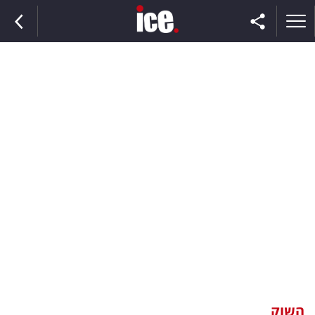
ראשי
הנבחרת
השוק
תקשורת
ומדיה
כסף
וצרכנות
השוק