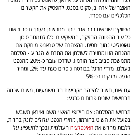
40
האוצר של ארה"ב, סקוט בסנט, להפסיק את הקשרים
הכלכליים עם ספרד.
שיתופי
השווקים שונאים דבר אחד יותר מחדשות רעות: חוסר ודאות.
כל עוד ההפוגה החזיקה, המשקיעים יכלו לתמחר סיכון
פעולה
גאופוליטי נמוך יחסית. ההצהרה של טראמפ מוחקת את
ההנחה הזו ומחזירה לשולחן את התרחיש הגרוע - הסלמה
מתמשכת סביב מצר הורמוז, שדרכו עובר כ-20% מהנפט
דרושים
בעולם. מדדי הדגל בבורסה נופלים כעת עד 2%, ומחירי
הנפט מזנקים בכ-5%.
ניוזלטרים
עם זאת, חשוב להיזהר מקביעות חד משמעיות, משום שכמה
תרחישים שונים פתוחים כרגע:
מייל
תרחיש ההסלמה: אם חילופי האש יימשכו ואיראן תשבש
אדום
בפועל את השיט בהורמוז, מחירי הנפט עלולים לזנק בחדות,
ללבות מחדש את
האינפלציה
העולמית ובכך להשפיע על