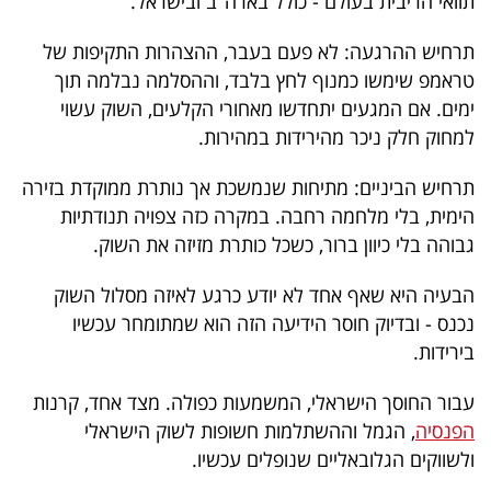
תוואי הריבית בעולם - כולל בארה"ב ובישראל.
פרסמו
באייס
תרחיש ההרגעה: לא פעם בעבר, ההצהרות התקיפות של
טראמפ שימשו כמנוף לחץ בלבד, וההסלמה נבלמה תוך
עקבו
ימים. אם המגעים יתחדשו מאחורי הקלעים, השוק עשוי
אחרינו:
למחוק חלק ניכר מהירידות במהירות.
תרחיש הביניים: מתיחות שנמשכת אך נותרת ממוקדת בזירה
הימית, בלי מלחמה רחבה. במקרה כזה צפויה תנודתיות
גבוהה בלי כיוון ברור, כשכל כותרת מזיזה את השוק.
הבעיה היא שאף אחד לא יודע כרגע לאיזה מסלול השוק
נכנס - ובדיוק חוסר הידיעה הזה הוא שמתומחר עכשיו
בירידות.
עבור החוסך הישראלי, המשמעות כפולה. מצד אחד, קרנות
הפנסיה
, הגמל וההשתלמות חשופות לשוק הישראלי
ולשווקים הגלובאליים שנופלים עכשיו.