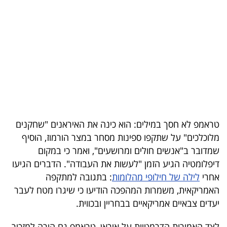
בריאות
תרבות
ופנאי
תיירות
TOP-
5
טראמפ לא חסך במילים: הוא כינה את האיראנים "שחקנים
מלוכלכים" על שתקפו ספינות מסחר במצר הורמוז, הוסיף
המילון
שמדובר ב"אנשים חולים ומרושעים", ואמר כי במקום
הכלכלי
דיפלומטיה הגיע הזמן "לעשות את העבודה". הדברים הגיעו
אחרי
לילה של חילופי מהלומות
: בתגובה למתקפה
פודקאסט
האמריקאית, משמרות המהפכה הודיעו כי שיגרו מטח לעבר
יעדים צבאיים אמריקאיים בבחריין ובכווית.
40
UNDER
לצד האמירות הדרמטיות על איראן, טראמפ גם הורה למזכיר