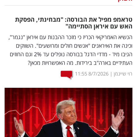
נדל"ן
טראמפ מפיל את הבורסה: "מבחינתי, הפסקת
דיגיטל
האש עם איראן הסתיימה"
וטק
הנשיא האמריקאי הכריז כי מזכר ההבנות עם איראן "נגמר",
וכינה את האיראנים "אנשים חולים ומרושעים". השווקים
שיווק
הגיבו מיד - מדדי הדגל בבורסה נופלים עד 2% וגם החוזים
ופרסום
העתידיים בארה"ב בירידות. מה האפשרויות מכאן?
משפט
רוי שיינמן
|
8/7/2026
11:55
מדדים
ומחקרים
דעות
רכילות
עסקית