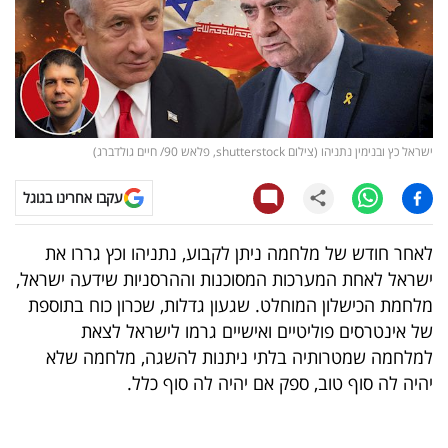
קריפטו
ויראלי
טלוויזיה
ישראל כץ ובנימין נתניהו (צילום shutterstock, פלאש 90/ חיים גולדברג)
עסקי
עקבו אחרינו בגוגל
ספורט
לאחר חודש של מלחמה ניתן לקבוע, נתניהו וכץ גררו את
קריירה
ישראל לאחת המערכות המסוכנות וההרסניות שידעה ישראל,
ולימודים
מלחמת הכישלון המוחלט. שגעון גדלות, שכרון כוח בתוספת
של אינטרסים פוליטיים ואישיים גרמו לישראל לצאת
מינויים
למלחמה שמטרותיה בלתי ניתנות להשגה, מלחמה שלא
יהיה לה סוף טוב, ספק אם יהיה לה סוף כלל.
רייטינג
רכב