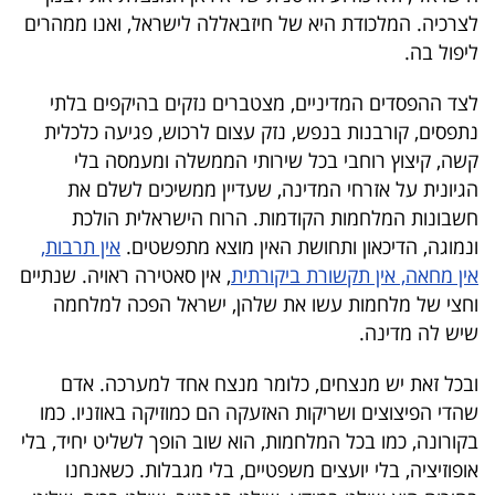
לצרכיה. המלכודת היא של חיזבאללה לישראל, ואנו ממהרים
ליפול בה.
לצד ההפסדים המדיניים, מצטברים נזקים בהיקפים בלתי
נתפסים, קורבנות בנפש, נזק עצום לרכוש, פגיעה כלכלית
קשה, קיצוץ רוחבי בכל שירותי הממשלה ומעמסה בלי
הגיונית על אזרחי המדינה, שעדיין ממשיכים לשלם את
חשבונות המלחמות הקודמות. הרוח הישראלית הולכת
ונמוגה, הדיכאון ותחושת האין מוצא מתפשטים.
אין תרבות,
אין מחאה, אין תקשורת ביקורתית
, אין סאטירה ראויה. שנתיים
וחצי של מלחמות עשו את שלהן, ישראל הפכה למלחמה
שיש לה מדינה.
ובכל זאת יש מנצחים, כלומר מנצח אחד למערכה. אדם
שהדי הפיצוצים ושריקות האזעקה הם כמוזיקה באוזניו. כמו
בקורונה, כמו בכל המלחמות, הוא שוב הופך לשליט יחיד, בלי
אופוזיציה, בלי יועצים משפטיים, בלי מגבלות. כשאנחנו