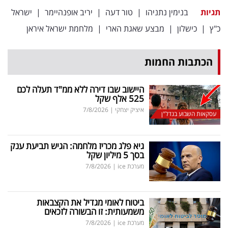
תגיות
בנימין נתניהו
|
טור דעה
|
יריב אופנהיימר
|
ישראל
כ"ץ
|
כישלון
|
מבצע שאגת הארי
|
מלחמת ישראל איראן
הכתבות החמות
היישוב שבו דירה ללא ממ"ד תעלה לכם
525 אלף שקל
איציק יצחקי
|
7/8/2026
עסקאות השבוע בנדל"ן
גיא פלג מכריז מלחמה: הגיש תביעת ענק
בסך 5 מיליון שקל
מערכת ice
|
7/8/2026
ביטוח לאומי מגדיל את הקצבאות
משמעותית: זו הבשורה לזכאים
מערכת ice
|
7/8/2026