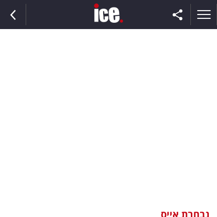
ראשי
הנבחרת
השוק
תקשורת
ומדיה
כסף
וצרכנות
נבחרת אייס