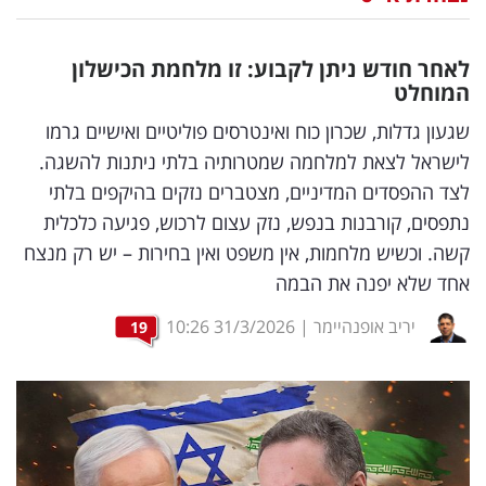
נדל"ן
לאחר חודש ניתן לקבוע: זו מלחמת הכישלון
דיגיטל
המוחלט
וטק
שגעון גדלות, שכרון כוח ואינטרסים פוליטיים ואישיים גרמו
לישראל לצאת למלחמה שמטרותיה בלתי ניתנות להשגה.
שיווק
לצד ההפסדים המדיניים, מצטברים נזקים בהיקפים בלתי
ופרסום
נתפסים, קורבנות בנפש, נזק עצום לרכוש, פגיעה כלכלית
קשה. וכשיש מלחמות, אין משפט ואין בחירות – יש רק מנצח
משפט
אחד שלא יפנה את הבמה
מדדים
יריב אופנהיימר
|
31/3/2026
10:26
19
ומחקרים
דעות
רכילות
עסקית