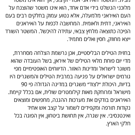
פרסמו
מלוכני הנשלט בידי אדם אחד, הוא אינו משטר שהוצנח על
באייס
העם האיראני מלמעלה, אלא נטוע עמוק בחלקים רבים בעם
האיראני, דתית ולאומית. המחשבה לכפות על האיראנים
עקבו
הפיכה כתוצאה מלחץ צבאי, עתידה להיכשל. המשטר השורד
אחרינו:
ייצא מחוזק, חסין ואלים מתמיד.
בחזית הטילים הבליסטיים, אכן נרשמת הצלחה מסחררת,
מדי יום פוחת מלאי הטילים של איראן, בשל העובדה שהוא
משוגר לישראל ומדינות האזור. הדיווחים האופטימיים מפי
גורמים ישראלים על פגיעה במרבית הטילים והמשגרים היו
בדיות, היכולת ״לצוד״ משגרים במדינה הגדולה פי 90
מישראל ומרוחקת מאות קילומטרים שולית, אם בכלל קיימת.
האיראנים בודקים את מערכות ההגנה, מחפשים ומוצאים
נקודות תורפה ומקפידים לשמור על קצב אש אחיד
ואינטנסיבי. אין שגרה, אין תחושת ביטחון, אין הפוגה בכל
חלקי הארץ.