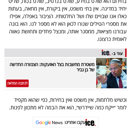
בחירום הוא שולט במידע, שולט בנרטיב, שולט בכוח, שליט
יחיד במדינה. אין בתי משפט, אין ביקורת, אין מחאה, בעתות
כאלו אנו שבויים שלו ושל החלטותיו. הציבור באפלה, אפילו
את מספרי הטילים שנורו לכאן הוא לא מספר לנו. הוא בונה
עבורנו מציאות, ממסגר אותה, ומנצל פחדים ותחושת גאווה
לאומית כרצונו.
עוד ב-
משטרת מחשבות בצל האזעקות: הצנזורה החדשה
של בן גביר
לכתבה המלאה
וכשיש מלחמות, אין משפט ואין בחירות, כפי שהוא מקפיד
לומר ״ייקח כמה שיידרש״, הוא את הבמה לא מתכוון לפנות.
עקבו אחרינו