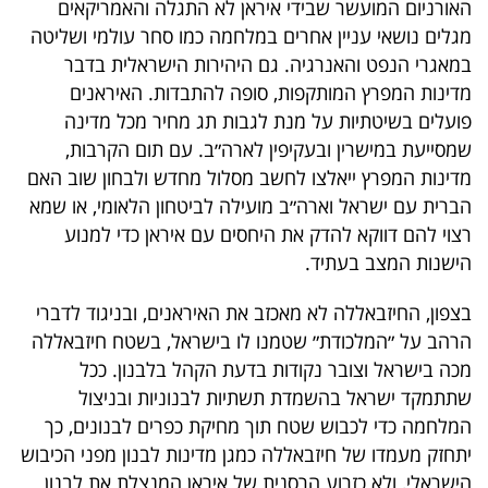
האורניום המועשר שבידי איראן לא התגלה והאמריקאים
מגלים נושאי עניין אחרים במלחמה כמו סחר עולמי ושליטה
במאגרי הנפט והאנרגיה. גם היהירות הישראלית בדבר
מדינות המפרץ המותקפות, סופה להתבדות. האיראנים
פועלים בשיטתיות על מנת לגבות תג מחיר מכל מדינה
שמסייעת במישרין ובעקיפין לארה״ב. עם תום הקרבות,
מדינות המפרץ ייאלצו לחשב מסלול מחדש ולבחון שוב האם
הברית עם ישראל וארה״ב מועילה לביטחון הלאומי, או שמא
רצוי להם דווקא להדק את היחסים עם איראן כדי למנוע
הישנות המצב בעתיד.
בצפון, החיזבאללה לא מאכזב את האיראנים, ובניגוד לדברי
הרהב על ״המלכודת״ שטמנו לו בישראל, בשטח חיזבאללה
מכה בישראל וצובר נקודות בדעת הקהל בלבנון. ככל
שתתמקד ישראל בהשמדת תשתיות לבנוניות ובניצול
המלחמה כדי לכבוש שטח תוך מחיקת כפרים לבנונים, כך
יתחזק מעמדו של חיזבאללה כמגן מדינות לבנון מפני הכיבוש
הישראלי, ולא כזרוע הרסנית של איראן המנצלת את לבנון