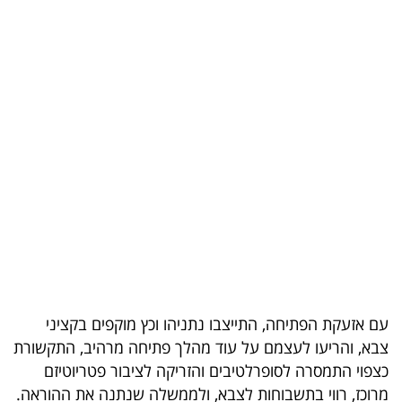
בריאות
תרבות
ופנאי
תיירות
TOP-
5
המילון
הכלכלי
פודקאסט
עם אזעקת הפתיחה, התייצבו נתניהו וכץ מוקפים בקציני
צבא, והריעו לעצמם על עוד מהלך פתיחה מרהיב, התקשורת
40
כצפוי התמסרה לסופרלטיבים והזריקה לציבור פטריוטיזם
UNDER
מרוכז, רווי בתשבוחות לצבא, ולממשלה שנתנה את ההוראה.