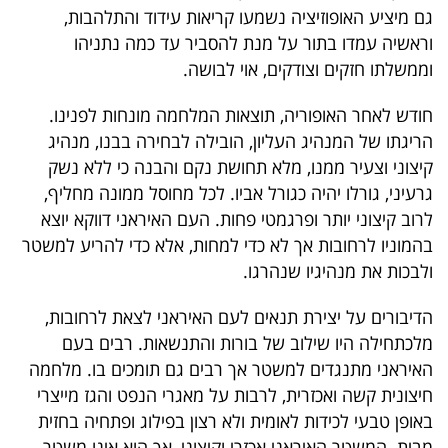
גם מיציע האופוזיציה נשמעו קריאות עידוד והתלהבות,
40
וראשיה עמדו בתור על מנת להסביר עד כמה נתניהו
וממשלתו חזקים וצודקים, אוי לבושה.
שיתופי
חודש לאחר האופוריה, תוצאות המלחמה מונחות לפנינו.
פעולה
הריגתו של המנהיג העליון, הובילה לבחירה בבנו, מנהיג
קיצוני וצעיר ממנו, מלא תחושת נקם והבנה כי ללא נשק
גרעיני, גורלו יהיה כגורל אביו. לכל מחוסל ממונה מחליף,
לרוב קיצוני יותר ופרגמטי פחות. העם האיראני דווקא יוצא
דרושים
בהמוניו לרחובות אך לא כדי למחות, אלא כדי להריע למשטר
ניוזלטרים
ולבכות את מנהיגיו שנהרגו.
הדיבורים על יצירת תנאים לעם האיראני לצאת לרחובות,
מלכתחילה היו שילוב של בורות והתנשאות. רבים בעם
מייל
האיראני מתנגדים למשטר אך רבים גם תומכים בו. מלחמה
אדום
חיצונית קשה ואכזרית, לרבות על מאגרי הנפט והגז מייצרי
באופן טבעי לכידות לאומית ולא רצון בפילוג ופתחיה בחזית
מבית. המשטר האיראני אכזרי וקיצוני, אך הוא אינו משטר