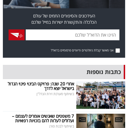
פרסמו
באייס
העידכונים והסיפורים החמים של עולם
הכלכלה והתקשורת ישירות במייל שלכם
עקבו
אחרינו:
אני מאשר קבלת ניוזלטרים ודיוורים פרסומיים בדוא"ל
כתבות נוספות
אחרי 20 שנה: פרויקט הבינוי פינוי הגדול
בישראל יוצא לדרך
בשיתוף מערכת זירת הנדל"ן
7 משפטים שאנשים אומרים לעצמם –
ועלולים לעלות להם בזכויות רפואיות
בשיתוף לבנת פורן