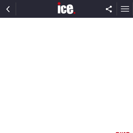
ראשי
הנבחרת
השוק
תקשורת
ומדיה
כסף
וצרכנות