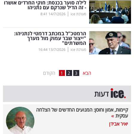
לילה סוער בכנסת: חוקי החרדים אושרו
- זה הדיל שנרקם עם נתניהו
בריאות
|
מערכת ice
14/7/2026
8:41
תרבות
ופנאי
הרמטכ"ל במכתב דרמטי לנתניהו:
"ייצור שבר עמוק מול מערך
המשרתים"
תיירות
|
מערכת ice
13/7/2026
16:44
TOP-
5
הבא
הקודם
1
2
3
המילון
דעות
הכלכלי
פודקאסט
קיימות, אמון וחוסן: המנועים החדשים של הצלחה
עסקית
40
יאיר אבידן
UNDER