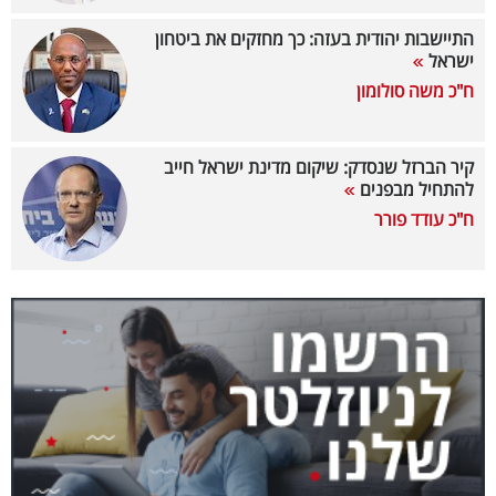
40
התיישבות יהודית בעזה: כך מחזקים את ביטחון
ישראל
ח"כ משה סולומון
שיתופי
פעולה
קיר הברזל שנסדק: שיקום מדינת ישראל חייב
להתחיל מבפנים
ח"כ עודד פורר
דרושים
ניוזלטרים
מייל
אדום