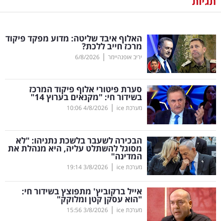
תגיות
נדל"ן
האלוף איבד שליטה: מדוע מפקד פיקוד
דיגיטל
מרכז חייב ללכת?
וטק
|
יריב אופנהיימר
6/8/2026
שיווק
סערת פיטורי אלוף פיקוד המרכז
ופרסום
בשידור חי: "מקנאים בערוץ 14"
|
מערכת ice
4/8/2026
10:06
משפט
הבכירה לשעבר בלשכת נתניהו: "לא
מדדים
מסוגל להשתלט עליה, היא מנהלת את
ומחקרים
המדינה"
|
מערכת ice
3/8/2026
19:14
דעות
אייל ברקוביץ' מתפוצץ בשידור חי:
"הוא עסקן קטן ומלוקק"
רכילות
|
מערכת ice
3/8/2026
15:56
עסקית