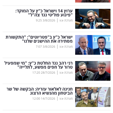
קריפטו
ערוץ 14 וישראל כ"ץ על המוקד:
"פיגוע פוליטי נגד צה"ל"
|
מערכת ice
3/8/2026
9:25
ויראלי
טלוויזיה
ישראל כ"ץ ב"פטריוטים": "התקשורת
מסתירה את ההישגים שלנו"
עסקי
|
מערכת ice
3/8/2026
7:07
ספורט
רני רהב נגד החלטת כ"ץ: "מי שמפעיל
קריירה
טרור על חפים מפשע, לתלייה"
|
ולימודים
מערכת ice
28/7/2026
17:20
מינויים
חנינה לאלאור עזריה: הבקשה של שר
הביטחון מהנשיא הרצוג
רייטינג
|
מערכת ice
14/7/2026
12:00
רכב