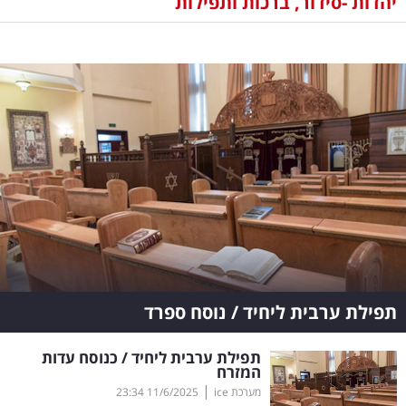
יהדות -סידור, ברכות ותפילות
נדל"ן
דיגיטל
וטק
שיווק
ופרסום
משפט
מדדים
ומחקרים
תפילת ערבית ליחיד / נוסח ספרד
דעות
תפילת ערבית ליחיד / כנוסח עדות
רכילות
המזרח
|
מערכת ice
11/6/2025
23:34
עסקית