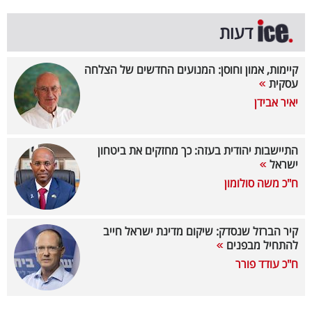
פרסמו
באייס
דעות
עקבו
קיימות, אמון וחוסן: המנועים החדשים של הצלחה
עסקית
אחרינו:
יאיר אבידן
התיישבות יהודית בעזה: כך מחזקים את ביטחון
ישראל
ח"כ משה סולומון
קיר הברזל שנסדק: שיקום מדינת ישראל חייב
להתחיל מבפנים
ח"כ עודד פורר