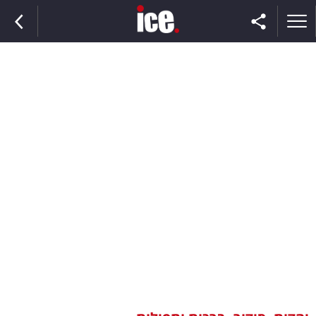
ראשי
הנבחרת
השוק
תקשורת
ומדיה
כסף
וצרכנות