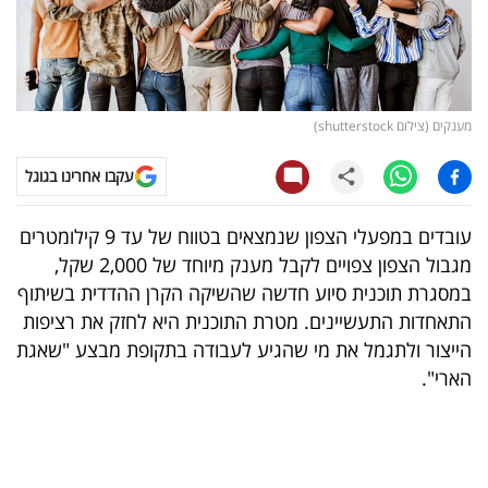
קריפטו
ויראלי
מענקים (צילום shutterstock)
טלוויזיה
עקבו אחרינו בגוגל
עסקי
ספורט
עובדים במפעלי הצפון שנמצאים בטווח של עד 9 קילומטרים
מגבול הצפון צפויים לקבל מענק מיוחד של 2,000 שקל,
קריירה
במסגרת תוכנית סיוע חדשה שהשיקה הקרן ההדדית בשיתוף
ולימודים
התאחדות התעשיינים. מטרת התוכנית היא לחזק את רציפות
הייצור ולתגמל את מי שהגיע לעבודה בתקופת מבצע "שאגת
מינויים
הארי".
רייטינג
רכב