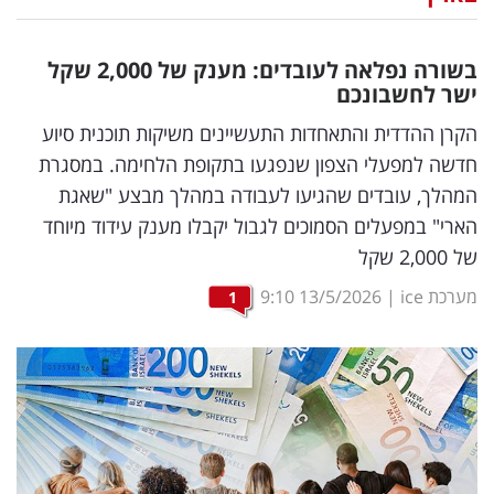
נדל"ן
בשורה נפלאה לעובדים: מענק של 2,000 שקל
דיגיטל
ישר לחשבונכם
וטק
הקרן ההדדית והתאחדות התעשיינים משיקות תוכנית סיוע
חדשה למפעלי הצפון שנפגעו בתקופת הלחימה. במסגרת
שיווק
המהלך, עובדים שהגיעו לעבודה במהלך מבצע "שאגת
ופרסום
הארי" במפעלים הסמוכים לגבול יקבלו מענק עידוד מיוחד
של 2,000 שקל
משפט
מערכת ice
|
13/5/2026
9:10
1
מדדים
ומחקרים
דעות
רכילות
עסקית