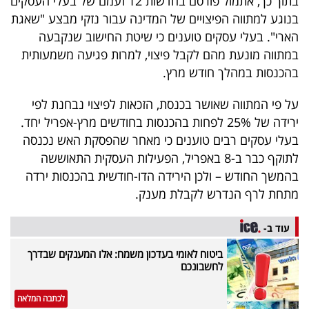
בתוך כך, אתמול פורסם בחדשות 12 זעמם של בעלי העסקים
40
בנוגע למתווה הפיצויים של המדינה עבור נזקי מבצע "שאגת
הארי". בעלי עסקים טוענים כי שיטת החישוב שנקבעה
במתווה מונעת מהם לקבל פיצוי, למרות פגיעה משמעותית
שיתופי
בהכנסות במהלך חודש מרץ.
פעולה
על פי המתווה שאושר בכנסת, הזכאות לפיצוי נבחנת לפי
ירידה של 25% לפחות בהכנסות בחודשים מרץ-אפריל יחד.
בעלי עסקים רבים טוענים כי מאחר שהפסקת האש נכנסה
דרושים
לתוקף כבר ב-8 באפריל, הפעילות העסקית התאוששה
בהמשך החודש – ולכן הירידה הדו-חודשית בהכנסות ירדה
ניוזלטרים
מתחת לרף הנדרש לקבלת מענק.
עוד ב-
מייל
ביטוח לאומי בעדכון משמח: אלו המענקים שבדרך
אדום
לחשבונכם
לכתבה המלאה