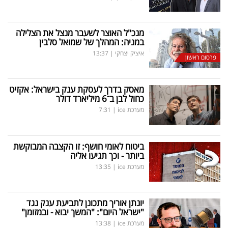
מנכ"ל האוצר לשעבר מנצל את הצלילה
במניה: המהלך של שמואל סלבין
איציק יצחקי
|
13:37
פרסום ראשון
מאסק בדרך לעסקת ענק בישראל: אקזיט
כחול לבן ב־6 מיליארד דולר
מערכת ice
|
7:31
ביטוח לאומי חושף: זו הקצבה המבוקשת
ביותר - וכך תגיעו אליה
מערכת ice
|
13:35
יונתן אוריך מתכונן לתביעת ענק נגד
"ישראל היום": "המשך יבוא - ובמזומן"
מערכת ice
|
13:38