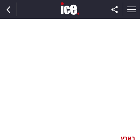
ראשי
הנבחרת
השוק
תקשורת
ומדיה
כסף
וצרכנות
בארץ