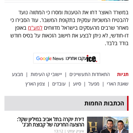
פרסמו
באייס
במשרד האוצר דחו את הטענות ומסרו כי המתווה נועד
להבטיח המשכיות עסקית בתקופת המשבר. עוד הסבירו כי
עקבו
מאחר שרבים מהעסקים בישראל מדווחים
למע"מ
באופן
דו-חודשי, לא ניתן לבצע את חישוב הזכאות על בסיס חודש
אחרינו:
בודד בלבד.
עקבו אחרינו
תגיות
התאחדות התעשיינים
|
יישובי קו העימות
|
מבצע
שאגת הארי
|
מפעל
|
סיוע
|
עובדים
|
צפון הארץ
הכתבות החמות
דירת יוקרה בתל אביב במיליון שקל:
ההצעה החריגה של קבוצת חג'ג'
איציק יצחקי
|
13:12