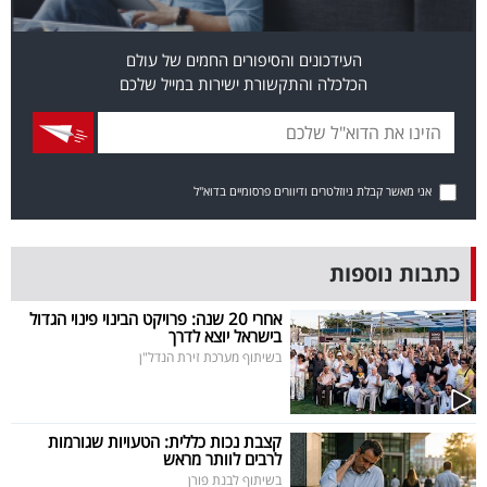
פרסמו
באייס
העידכונים והסיפורים החמים של עולם
הכלכלה והתקשורת ישירות במייל שלכם
עקבו
אחרינו:
אני מאשר קבלת ניוזלטרים ודיוורים פרסומיים בדוא"ל
כתבות נוספות
אחרי 20 שנה: פרויקט הבינוי פינוי הגדול
בישראל יוצא לדרך
בשיתוף מערכת זירת הנדל"ן
קצבת נכות כללית: הטעויות שגורמות
לרבים לוותר מראש
בשיתוף לבנת פורן