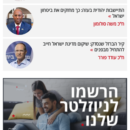
40
התיישבות יהודית בעזה: כך מחזקים את ביטחון
ישראל
ח"כ משה סולומון
שיתופי
פעולה
קיר הברזל שנסדק: שיקום מדינת ישראל חייב
להתחיל מבפנים
ח"כ עודד פורר
דרושים
ניוזלטרים
מייל
אדום