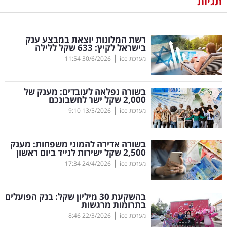
תגיות
נדל"ן
רשת המלונות יוצאת במבצע ענק
דיגיטל
בישראל לקיץ: 633 שקל ללילה
וטק
|
מערכת ice
30/6/2026
11:54
שיווק
בשורה נפלאה לעובדים: מענק של
ופרסום
2,000 שקל ישר לחשבונכם
|
מערכת ice
13/5/2026
9:10
משפט
בשורה אדירה להמוני משפחות: מענק
מדדים
2,500 שקל ישירות לנייד ביום ראשון
ומחקרים
|
מערכת ice
24/4/2026
17:34
דעות
בהשקעת 30 מיליון שקל: בנק הפועלים
בתרומות מרגשות
רכילות
|
מערכת ice
22/3/2026
8:46
עסקית