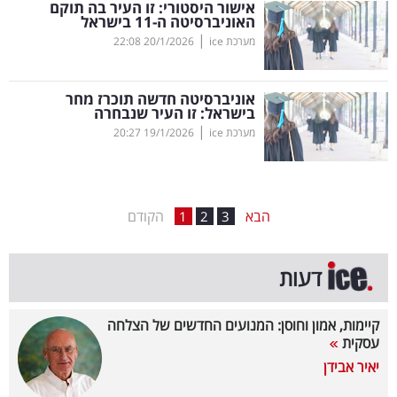
אישור היסטורי: זו העיר בה תוקם
האוניברסיטה ה-11 בישראל
בריאות
|
מערכת ice
20/1/2026
22:08
תרבות
ופנאי
אוניברסיטה חדשה תוכרז מחר
בישראל: זו העיר שנבחרה
|
מערכת ice
19/1/2026
20:27
תיירות
TOP-
5
הבא
הקודם
1
2
3
המילון
דעות
הכלכלי
פודקאסט
קיימות, אמון וחוסן: המנועים החדשים של הצלחה
עסקית
40
יאיר אבידן
UNDER