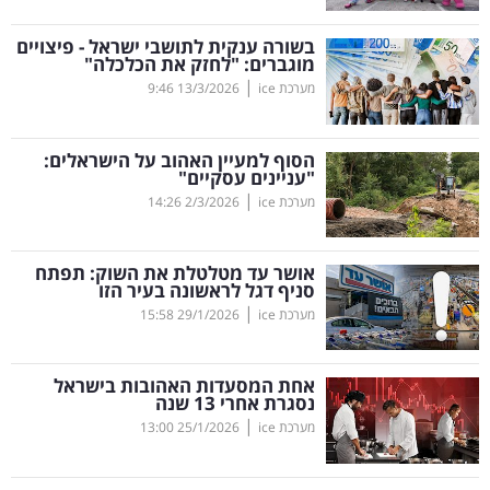
קריפטו
בשורה ענקית לתושבי ישראל - פיצויים
מוגברים: "לחזק את הכלכלה"
|
מערכת ice
13/3/2026
9:46
ויראלי
טלוויזיה
הסוף למעיין האהוב על הישראלים:
"עניינים עסקיים"
עסקי
|
מערכת ice
2/3/2026
14:26
ספורט
אושר עד מטלטלת את השוק: תפתח
קריירה
סניף דגל לראשונה בעיר הזו
|
ולימודים
מערכת ice
29/1/2026
15:58
מינויים
אחת המסעדות האהובות בישראל
נסגרת אחרי 13 שנה
רייטינג
|
מערכת ice
25/1/2026
13:00
רכב