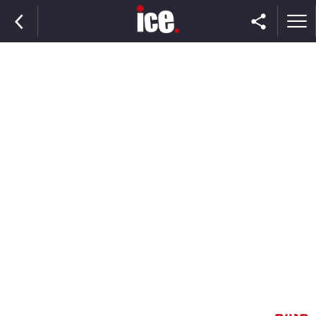
ראשי
הנבחרת
השוק
תקשורת
ומדיה
כסף
וצרכנות