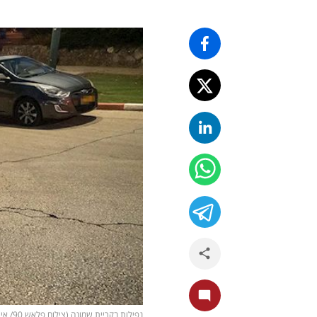
נפילות בקריית שמונה (צילום פלאש 90/ אייל מרגולין)