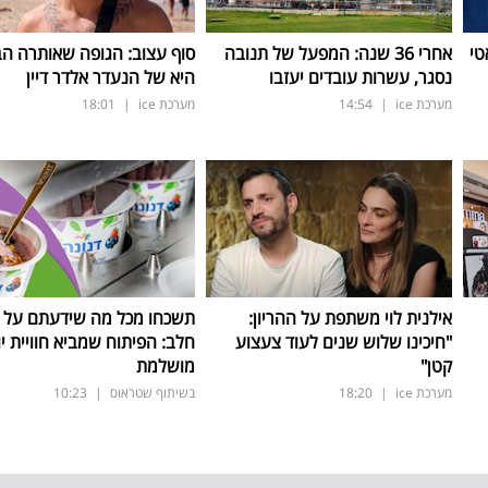
טי
אחרי 36 שנה: המפעל של תנובה
סוף עצוב: הגופה שאותרה הב
נסגר, עשרות עובדים יעזבו
היא של הנעדר אלדר דיין
מערכת ice
|
14:54
מערכת ice
|
18:01
אילנית לוי משתפת על ההריון:
תשכחו מכל מה שידעתם על ת
"חיכינו שלוש שנים לעוד צעצוע
חלב: הפיתוח שמביא חוויית יו
קטן"
מושלמת
מערכת ice
|
18:20
בשיתוף שטראוס
|
10:23