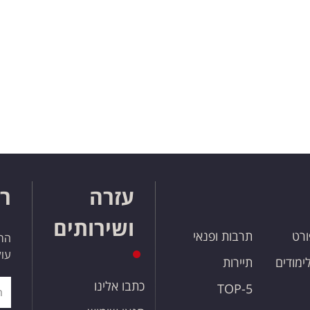
עזרה
רו
ושירותים
ורט
תרבות ופנאי
הרש
עול
לימודים
תיירות
כתבו אלינו
TOP-5