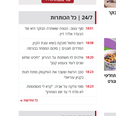
וקר
24/7 | כל הכותרות
סוף עצוב: הגופה שאותרה הבוקר היא של
18:01
הנעדר אלדר דיין
רשת פתאל מזנקת בשיא עונת הקיץ,
18:08
המדדים חוגגים | סיכום המסחר בבורסה
אילנית לוי משתפת על ההריון: "חיכינו שלוש
18:20
שנים לעוד צעצוע קטן"
כוכב הרשת ששבר את הטיקטוק פותח חנות
18:23
חליפי
בקניון עזריאלי
גורט
סופי צדקה על אביה: "קרא לי מטומטמת.
18:23
לא סלח לי עד יומו האחרון"
כל החדשות