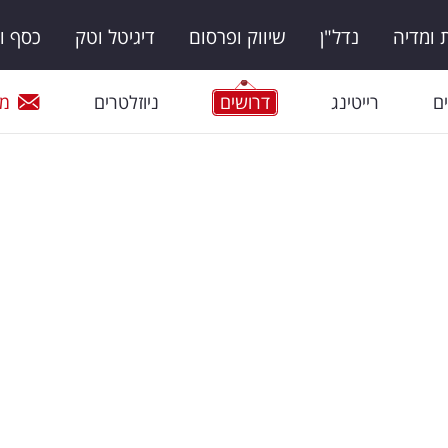
ומדיה
נדל"ן
שיווק ופרסום
דיגיטל וטק
כסף ו
ם
רייטינג
דרושים
ניוזלטרים
מי