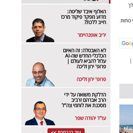
לך
האלוף איבד שליטה:
מדוע מפקד פיקוד מרכז
 כוחות
חייב ללכת?
יריב אופנהיימר
לא האבטלה: זה האיום
הכלכלי החדש שה-AI
|
עלול להביא לעולם |
פרופ' ירון זליכה
פרופ' ירון זליכה
הדלקת משואה על ידי
הרב אברהם זרביב
מסכנת את לוחמי צה"ל
עו"ד יהודה שפר
עוד בנבחרת >>