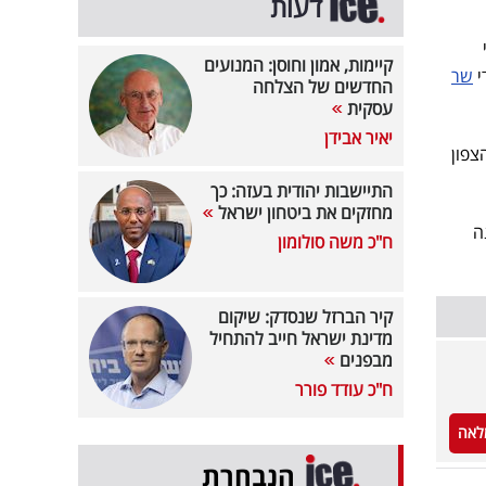
דעות
קיימות, אמון וחוסן: המנועים
י
שר
החדשים של הצלחה
עסקית
יאיר אבידן
צפון
התיישבות יהודית בעזה: כך
מחזקים את ביטחון ישראל
ה
ח"כ משה סולומון
קיר הברזל שנסדק: שיקום
מדינת ישראל חייב להתחיל
מבפנים
ח"כ עודד פורר
לאה
הנבחרת