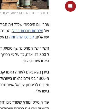
כוחות צה"ל בגבול לבנון וגבול עזה (צילום פלאש 90/ אייל מרגולין, אורן ב
של
מלחמת חרבות ברזל
ישראלים.
קבינט המלחמה
בראשות
ל-300 בני אדם, כך על פי מ
האחראית לפיצוץ.
ביידן נשא נאום לאומה האמריקני
תקדים לביטחון ישראל אשר תבטי
בישראל".
עוד הוסיף: "נוודא ששחקנים (חיז
הדיונים שלי עם בכירים ישראלי