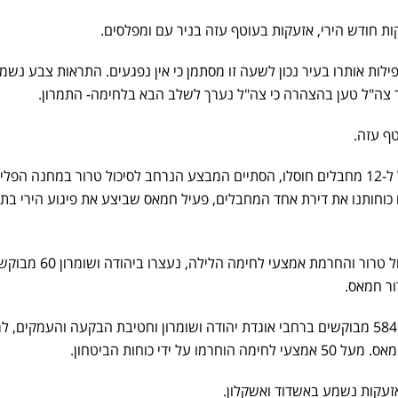
התראות צבע נשמ
בר צה"ל טען בהצהרה כי צה"ל נערך לשלב הבא בלחימה- התמרון.
ף עזה.
מעל ל-20 מבוקשים נעצרו ומעל ל-12 מחבלים חוסלו, הסתיים המבצע הנרחב לסיכול טרור במחנה הפ
 כוחותנו את דירת אחד המחבלים, פעיל חמאס שביצע את פיגוע הירי בת
בתום מבצע מעצרים נרחב לסיכול טרור והחרמת אמצעי לחימה הלילה, נעצ
עד כה נעצרו מתחילת המלחמה 584 מבוקשים ברחבי אוגדת יהודה ושומרון וחטיבת הבקעה והעמקים
זעקות נשמע באשדוד ואשקלון.