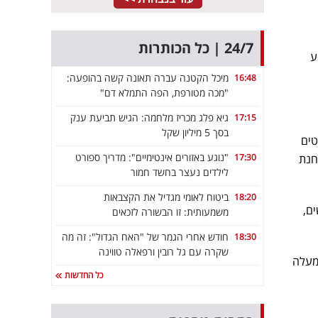
24/7 | כל הכותרות
ע
מיכל הקטנה עברה תאונה קשה בהופעה:
16:48
"מכה מטורפת, הפה התמלא דם"
גיא פלג מכריז מלחמה: הגיש תביעת ענק
17:15
בסך 5 מיליון שקל
ליטים
"נוגע באזורים אינטימיים": מדריך ספורט
חנת
17:30
לילדים נעצר בחשד חמור
ביטוח לאומי מגדיל את הקצבאות
18:20
רו ביהודה ושומרון 60 מבוקשים,
משמעותית: זו הבשורה לזכאים
חודש אחרי הגמר של "האח הגדול": זה מה
18:30
שקרה עם גל רובין ורפאלה טווינה
, למעלה
כל החדשות