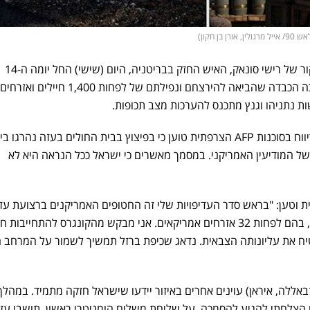
ן חקון)
אחרי יום היסטורי שכלל את הביקור של רישי סונאק, האיש החזק בבריטניה, היום (שישי) החל יומה ה-14
, המערכה הכבדה שהביאה להירצחם ונפילתם של לפחות 1,400 חיילים ואזרחים
 נתניהו וגנץ מתכנס להערכות מצב תכופות.
סמך של המודיעין האמריקני. במסמך מאשרים כי ישראל ככל הנראה היא לא
ת וטען: "בראש סדר העדיפויות שלי זה החטופים האמריקנים ברצועת עזה
מ-1300 בני אדם נרצחו בישראל, בהם לפחות 32 אזרחים אמריקאים. אני מבקש מהקונגרס להתחייבו
ח את עליונותה הצבאית. נדאג שכיפת ברזל תמשיך לשמור על המרחב הא
באללה, איראן) עוינים אחרים באיזור יידעו שישראל חזקה מתמיד. במהלך
ם הצלחתי להגיע להסמכה על שליחת משלוח הומניטרי ראשון. תושבי עז