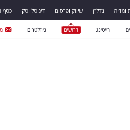
ומדיה
נדל"ן
שיווק ופרסום
דיגיטל וטק
כסף ו
ם
רייטינג
דרושים
ניוזלטרים
מי