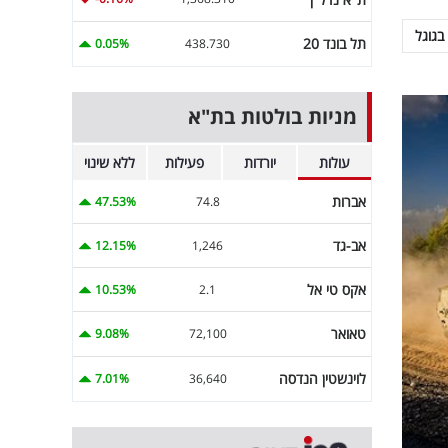
בגוגל
תל בונד 20
0.05%
438.730
מניות בולטות בת"א
עולות
יורדות
פעילות
ללא שינוי
אברות
47.53%
74.8
אב-גד
12.15%
1,246
אקס טי אל
10.53%
2.1
טאואר
9.08%
72,100
לוינשטין הנדסה
7.01%
36,640