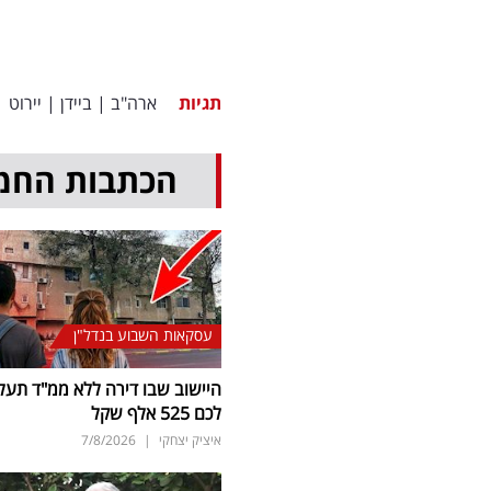
תגיות
ארה"ב
|
ביידן
|
יירוט
|
הכתבות החמ
עסקאות השבוע בנדל"ן
היישוב שבו דירה ללא ממ"ד תעל
לכם 525 אלף שקל
איציק יצחקי
|
7/8/2026