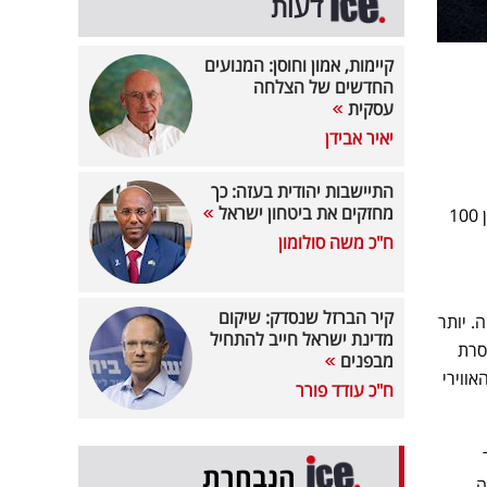
דעות
קיימות, אמון וחוסן: המנועים
החדשים של הצלחה
עסקית
יאיר אבידן
התיישבות יהודית בעזה: כך
מחזקים את ביטחון ישראל
השקר של חמאס נחשף סופית: דיווח בסוכנות AFP הצרפתית טוען כי בפיצוץ בבית החולים בעזה נהרגו בין 100
ח"כ משה סולומון
קיר הברזל שנסדק: שיקום
. יותר
מדינת ישראל חייב להתחיל
ת חסרת
מבפנים
ווירי
ח"כ עודד פורר
הנבחרת
ה