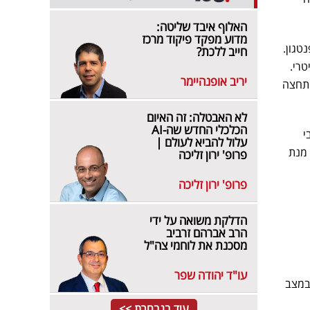
האלוף איבד שליטה:
מדוע מפקד פיקוד מרכז
טגון.
חייב ללכת?
טרי.
יריב אופנהיימר
 תחצה
לא האבטלה: זה האיום
הכלכלי החדש שה-AI
י
עלול להביא לעולם |
 מנת
פרופ' ירון זליכה
פרופ' ירון זליכה
הדלקת משואה על ידי
הרב אברהם זרביב
מסכנת את לוחמי צה"ל
עו"ד יהודה שפר
 עדכן כי בבתי החולים ברחבי הארץ מאושפזים 301 פצועים כתוצאה מהמלחמה, בהם 48 במצב
עוד בנבחרת >>