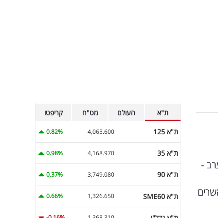
ת"א
העולם
מט"ח
קריפטו
ת"א 125
0.82%
4,065.600
ת"א 35
0.98%
4,168.970
ב -
ת"א 90
0.37%
3,749.080
ך מאשרים
ת"א SME60
0.66%
1,326.650
ת"א נדל"ן
-0.16%
1,368.310