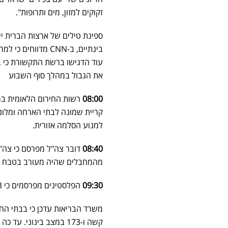
זקוקים למזון, מים ותרופות".
ספינת טילים של ארצות הברית ייר
בינתיים, ב-CNN מד
עוד הדגישו ברשת התקשורת כי 
את הגבול במהלך סוף השבוע
08:00
רשות החירום הלאומית במש
קריית שמונה לבתי הארחה ומלונ
למנוע הסלמה אזורית.
08:40
מהמחבלים שהיה מעורב בטבח בד
09:30
הפלסטינים מפרסמים כי 13 בני אדם נהרגו במהלך עימותים עם כוחות הביטחון סמוך לטול כרם.
קשה ו-173 במצב בינוני. עד כה פונו לבתי החולים 4,834 פצועים, בהם 12 אנוש ו-280 קשה.