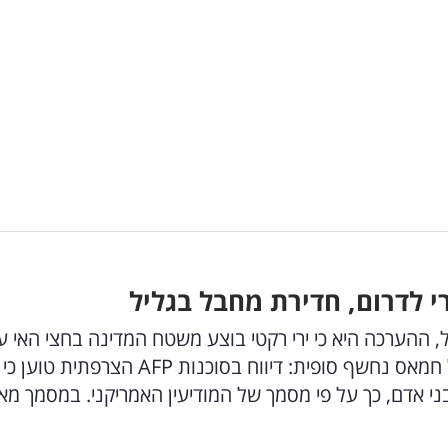
הערכה היא כי ירי רקטי בוצע משטח המדינה בחצי האי ער
ונבלם על ידי ספינת מלחמה אמריקנית. השקר של חמאס נחשף סופית: דיווח בסוכנות AFP הצרפתית טוען כי
צוץ בבית החולים בעזה נהרגו בין 100 ל-300 בני אדם, כך על פי מסמך של המודיעין האמריקני. במסמ