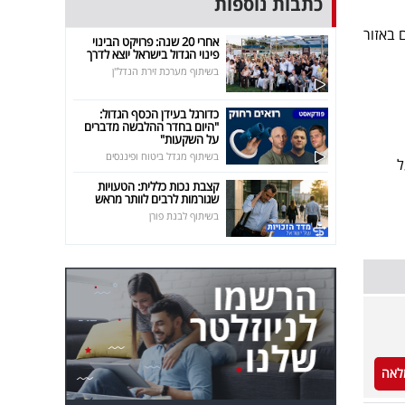
כתבות נוספות
 באזור
אחרי 20 שנה: פרויקט הבינוי
פינוי הגדול בישראל יוצא לדרך
בשיתוף מערכת זירת הנדל"ן
כדורגל בעידן הכסף הגדול:
"היום בחדר ההלבשה מדברים
על השקעות"
בשיתוף מגדל ביטוח ופיננסים
ל
קצבת נכות כללית: הטעויות
שגורמות לרבים לוותר מראש
בשיתוף לבנת פורן
לאה