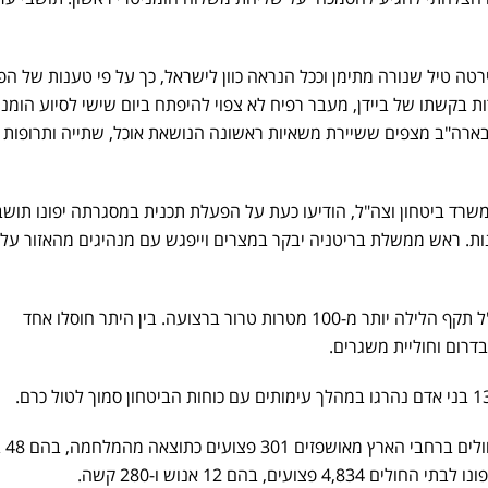
טה טיל שנורה מתימן וככל הנראה כוון לישראל, כך על פי טענות של הפנ
ווחים כי למרות בקשתו של ביידן, מעבר רפיח לא צפוי להיפתח ביום שישי לסיוע הומני
בארה"ב מצפים ששיירת משאיות ראשונה הנושאת אוכל, שתייה ותרופות
רד ביטחון וצה"ל, הודיעו כעת על הפעלת תכנית במסגרתה יפונו תושב
ות. ראש ממשלת בריטניה יבקר במצרים וייפגש עם מנהיגים מהאזור על
דובר צה"ל מפרסם כי צה"ל תקף הלילה יותר מ-100 מטרות טרור ברצועה. בין היתר חוסלו אחד
רום וחוליית משגרים.
משרד הבריאות