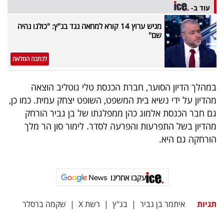
פרסמו
עוד ב-
באייס
מגיש ערוץ 14 קורא למחאה נגד בג"ץ: "כולנו נהיה
שם"
עקבו
לכתבה המלאה
אחרינו:
במהלך הדיון הסוער, חברת הכנסת טלי גוטליב הוצאה
מהדיון על ידי נשיא בית המשפט, השופט יצחק עמית. כמו כן,
גם חבר הכנסת אלמוג כהן ממפלגתו של בן גביר הורחק
מהדיון בשל התפרעות והפרעה לסדר. לימור סון הר מלך
הורחקה גם היא.
עקבו אחרינו
תגיות
איתמר בן גביר
|
בג"ץ
|
רשת X
|
שקמה ברסלר