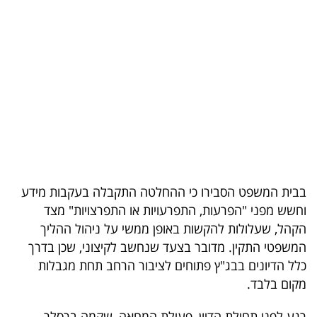
בריאות
תרבות
ופנאי
תיירות
TOP-
5
בבית המשפט הסבירו כי ההחלטה התקבלה בעקבות מידע
המילון
וחשש מפני "הפרעות, התפרעויות או התפרצויות" מצד
הכלכלי
הקהל, שעלולות להקשות באופן ממשי על ניהול ההליך
המשפטי התקין. מדובר בצעד שנחשב לקיצוני, שכן בדרך
פודקאסט
כלל הדיונים בבג"ץ פתוחים לציבור הרחב תחת מגבלות
מקום בלבד.
40
UNDER
רגע לפני תחילת הדיון, פעילת המחאה, שקמה ברסלר.