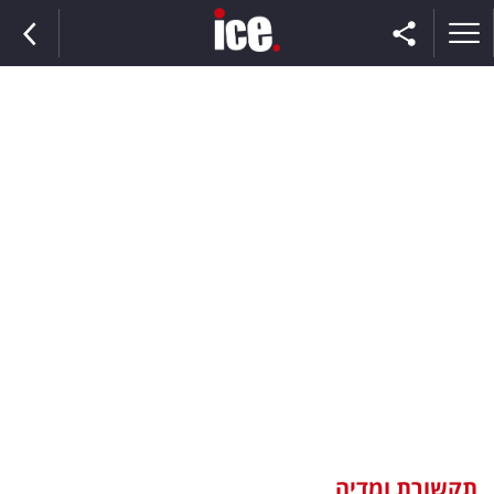
ראשי
הנבחרת
השוק
תקשורת
ומדיה
כסף
וצרכנות
תקשורת ומדיה