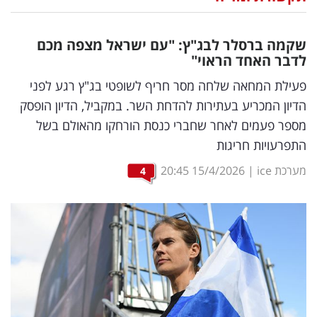
נדל"ן
שקמה ברסלר לבג"ץ: "עם ישראל מצפה מכם
דיגיטל
לדבר האחד הראוי"
וטק
פעילת המחאה שלחה מסר חריף לשופטי בג"ץ רגע לפני
הדיון המכריע בעתירות להדחת השר. במקביל, הדיון הופסק
שיווק
מספר פעמים לאחר שחברי כנסת הורחקו מהאולם בשל
ופרסום
התפרעויות חריגות
משפט
מערכת ice
|
15/4/2026
20:45
4
מדדים
ומחקרים
דעות
רכילות
עסקית