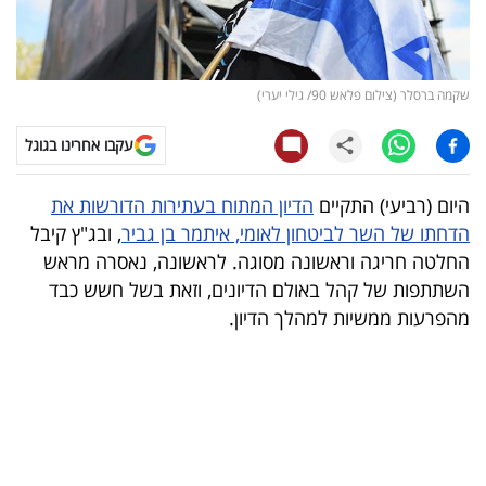
קריפטו
ויראלי
שקמה ברסלר (צילום פלאש 90/ גילי יערי)
טלוויזיה
עקבו אחרינו בגוגל
עסקי
היום (רביעי) התקיים
הדיון המתוח בעתירות הדורשות את
ספורט
הדחתו של השר לביטחון לאומי, איתמר בן גביר
, ובג"ץ קיבל
החלטה חריגה וראשונה מסוגה. לראשונה, נאסרה מראש
קריירה
השתתפות של קהל באולם הדיונים, וזאת בשל חשש כבד
ולימודים
מהפרעות ממשיות למהלך הדיון.
מינויים
רייטינג
רכב