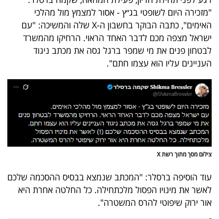
40
"מזכירה היום לשופטי בג״ץ - אסור למצמץ מול מהלכי
האימים", כתבה הבוקר בחשבון ה-X שלה והמשיכה: "עם
ישראל מצפה מכם לדבר האחד הראוי. הרחיקו מהמשרד
שיתופי
לבטחון פנים את מי שמפר ברגל גסה את מכתב ניגוד
פעולה
העניינים עליו הוא עצמו חתם".
דרושים
ניוזלטרים
צילום מסך מתוך רשת X
מייל
עוד הוסיפה ברסלר: "המכתב שנמצא בבסיס ההסכמה שלכם
אדום
לאשר את מינויו הפסול מלכתחילה. כל החלטה אחרת היא
אור ירוק שיפוטי להרס המשטרה".