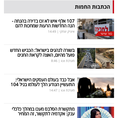
הכתבות החמות
107 אלף איש לא זכו בדירה בהנחה -
הנה החדשות הרעות שמחכות להם
איציק יצחקי
|
14:49
טור שישי
בשורה לנהגים בישראל: הכביש החדש
פועל מהיום, האצה לקראת החגים
מערכת ice
|
8:46
אבל כבד בעולם העסקים הישראלי:
התעשיין הנודע הלך לעולמו בגיל 104
מערכת ice
|
14:47
מתקשרת הסלבס מעכו במהלך כלכלי
ענק: אקדמיה לתקשור, זה המחיר