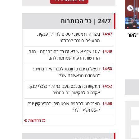
24/7 | כל הכותרות
בשורה דרמטית לטסים לחו"ל: ענקית
14:47
ביבי נפרדת מערוץ 14: "לאור
התעופה חוזרת לנתב"ג
107 אלף איש לא זכו בדירה בהנחה - הנה
14:49
החדשות הרעות שמחכות להם
דניאל גרינברג חוגגת לגבר היקר בחייה:
14:50
"האהבה הראשונה שלי"
מתקשרת הסלבס מעכו במהלך כלכלי ענק:
14:52
אקדמיה לתקשור, זה המחיר
האנליסט בתחזית אופטימית: "הביטקוין יזנק
14:58
ל-85 אלף דולר"
כל החדשות