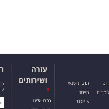
עזרה
רו
ושירותים
ורט
תרבות ופנאי
הרש
עול
לימודים
תיירות
כתבו אלינו
TOP-5