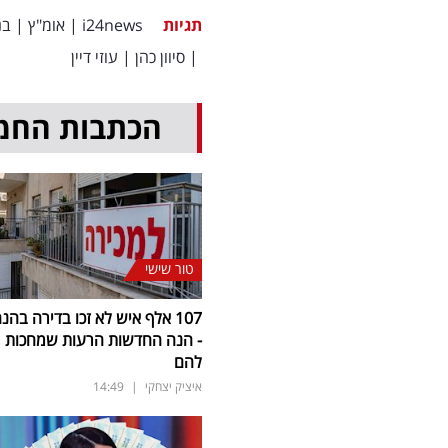
תגיות
i24news
|
אומ"ץ
|
בנ
|
סיוון כהן
|
עוזי דיין
הכתבות החמ
טור שישי
107 אלף איש לא זכו בדירה בהנ
- הנה החדשות הרעות שמחכות
להם
איציק יצחקי
|
14:49