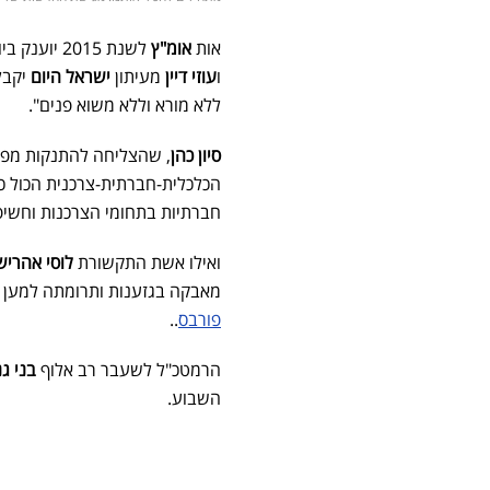
אות
אומ"ץ
לשנת 2015 יוענק ביום רביעי לשורה של עיתונאים. העיתונאי החוקר
ו
עוזי דיין
מעיתון
ישראל היום
יקבל
ללא מורא וללא משוא פנים".
סיון כהן
, שהצליחה להתנקות מפר
הכלכלית-חברתית-צרכנית הכול כל
חברתיות בתחומי הצרכנות וחשי
ואילו אשת התקשורת
לוסי אהריש
מאבקה בגזענות ותרומתה למען ח
פורבס
..
הרמטכ"ל לשעבר רב אלוף
בני גנ
השבוע.