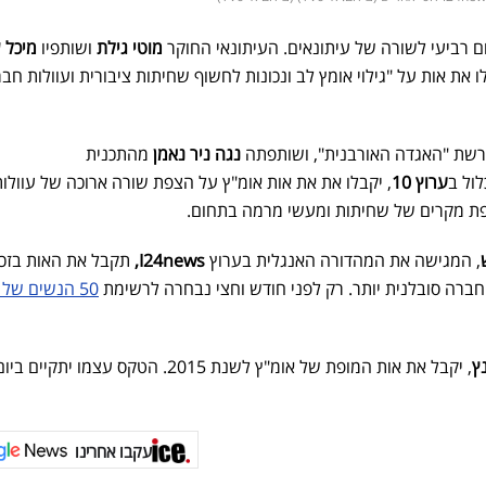
מוטי גילת
ושותפיו
מיכל 
ו את אות על "גילוי אומץ לב ונכונות לחשוף שחיתות ציבורית ועוולות חבר
שת "האגדה האורבנית", ושותפתה
נגה ניר נאמן
מהתכנית
ול ב
ערוץ 10
, יקבלו את את אות אומ"ץ על הצפת שורה ארוכה של עוולות
פת מקרים של שחיתות ומעשי מרמה בתחום.
, המגישה את המהדורה האנגלית בערוץ
I24news,
תקבל את האות בזכו
ברה סובלנית יותר. רק לפני חודש וחצי נבחרה לרשימת
50 הנשים של 
ץ
, יקבל את אות המופת של אומ"ץ לשנת 2015. הטקס עצמו יתק
עקבו אחרינו