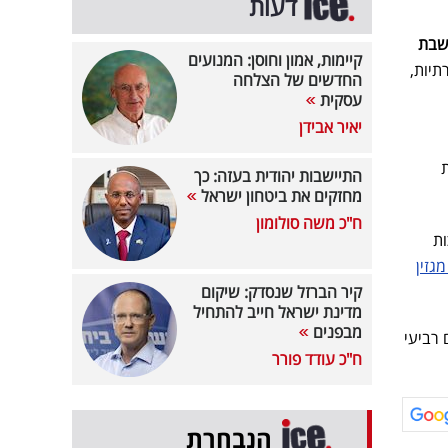
דעות
שבת
קיימות, אמון וחוסן: המנועים
תיות,
החדשים של הצלחה
עסקית
יאיר אבידן
התיישבות יהודית בעזה: כך
מחזקים את ביטחון ישראל
ח"כ משה סולומון
ת
מגזין
קיר הברזל שנסדק: שיקום
מדינת ישראל חייב להתחיל
מבפנים
יים ביום רביעי
ח"כ עודד פורר
הנבחרת