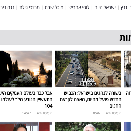
י גנץ
|
ישראל היום
|
לוסי אהריש
|
מיכל שבת
|
מרדכי גילת
|
נגה ניר 
ות
חה
בשורה לנהגים בישראל: הכביש
אבל כבד בעולם העסקים היש
החדש פועל מהיום, האצה לקראת
התעשיין הנודע הלך לעולמו ב
החגים
104
מערכת ice
|
8:46
מערכת ice
|
14:47