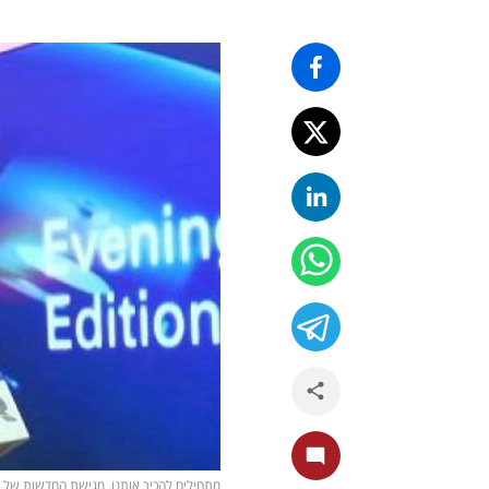
מתחילים להכיר אותנו. מגישת החדשות של i24new לוסי אהריש (צילום: אייסTV) (צילום אייסTV)