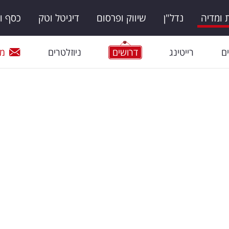
ומדיה
נדל"ן
שיווק ופרסום
דיגיטל וטק
כסף ו
ם
רייטינג
דרושים
ניוזלטרים
מי