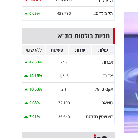
תל בונד 20
0.05%
438.730
מניות בולטות בת"א
עולות
יורדות
פעילות
ללא שינוי
אברות
47.53%
74.8
אב-גד
12.15%
1,246
אקס טי אל
10.53%
2.1
טאואר
9.08%
72,100
לוינשטין הנדסה
7.01%
36,640