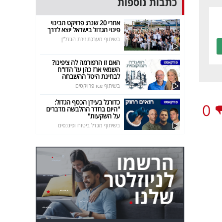
כתבות נוספות
אחרי 20 שנה: פרויקט הבינוי
פינוי הגדול בישראל יוצא לדרך
בשיתוף מערכת זירת הנדל"ן
האם זו הרפורמה לה ציפינו?
השמאי ארז כהן על הדו"ח
לבחינת היטל ההשבחה
בשיתוף ice פרויקטים
כדורגל בעידן הכסף הגדול:
0
"היום בחדר ההלבשה מדברים
על השקעות"
בשיתוף מגדל ביטוח ופיננסים