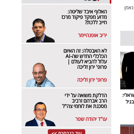
נאמן
האלוף איבד שליטה:
מדוע מפקד פיקוד מרכז
חייב ללכת?
יריב אופנהיימר
לא האבטלה: זה האיום
הכלכלי החדש שה-AI
עלול להביא לעולם |
פרופ' ירון זליכה
פרופ' ירון זליכה
הדלקת משואה על ידי
ראלי:
הרב אברהם זרביב
גיל
מסכנת את לוחמי צה"ל
עו"ד יהודה שפר
עוד בנבחרת >>