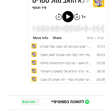
40
שיתופי
פעולה
דרושים
ניוזלטרים
מייל
אדום