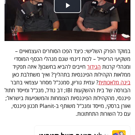
בריאות
תרבות
ופנאי
תיירות
במוקד הפרק השלישי: כיצד הפכו הסוחרים העצמאיים –
משקיעי הריטייל – לכוח דינמי שגם מנהלי הכסף המוסדי
TOP-
ומנהלי קרנות
הגידור
חייבים להביא בחשבון? איזה תפקיד
5
ממלאות הקהילות הפיננסיות בתהליך? ואיך משתלבת כאן
בינה מלאכותית
? עמית גוריון, סמנכ"ל מסחר עצמאי בחבר
המילון
הבורסה של בית ההשקעות
IBI
; דב נודל, מנכ"ל ומייסד חתול
הכלכלי
פיננסי, מהקהילות הפיננסיות הצומחות והמשפיעות בישראל;
ואורן ברסקי, מייסד ומנכ"ל משותף ב-
Planit
תכנון פיננסי,
פודקאסט
עם כל השורות התחתונות.
40
UNDER