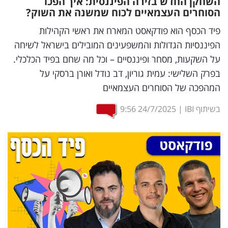
השחקן החדש בזירה הפיננסית: איך הפכו
הסוחרים העצמאיים לכוח שמשנה את השוק?
נדל"ן
פיד הכסף הוא פודקאסט המארח את ראשי הקהילות
דיגיטל
הפיננסיות הגדולות והמשפעינים המובילים בישראל לשיחה
וטק
על השקעות, מסחר ופיננסיים – וכל מה שחם בפיד הכלכלי.
בפרק השלישי: עמית גוריון, דב נודל ואורן ברסקי על
שיווק
המהפכה של הסוחרים העצמאיים
ופרסום
בשיתוף IBI
|
24/7/2025
9:56
משפט
מדדים
ומחקרים
דעות
רכילות
עסקית