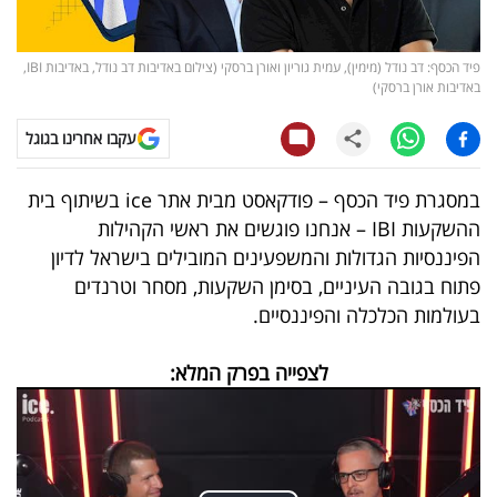
קריפטו
פיד הכסף: דב נודל (מימין), עמית גוריון ואורן ברסקי (צילום באדיבות דב נודל, באדיבות IBI,
באדיבות אורן ברסקי)
ויראלי
עקבו אחרינו בגוגל
טלוויזיה
במסגרת פיד הכסף – פודקאסט מבית אתר
ice
בשיתוף בית
עסקי
ההשקעות
IBI
– אנחנו פוגשים את ראשי הקהילות
ספורט
הפיננסיות הגדולות והמשפעינים המובילים בישראל לדיון
פתוח בגובה העיניים, בסימן השקעות, מסחר וטרנדים
קריירה
בעולמות הכלכלה והפיננסיים.
ולימודים
לצפייה בפרק המלא:
מינויים
רייטינג
רכב