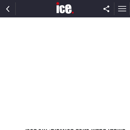
ראשי
הנבחרת
השוק
תקשורת
ומדיה
כסף
וצרכנות