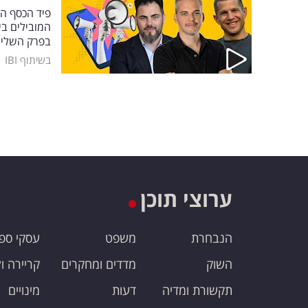
פיד הכסף ה
המובילים בי
בפרק השלישי
|
בשיתוף IBI
ערוצי תוכן
הנבחרת
משפט
עסקי ספ
השוק
מדדים ומחקרים
קריירה ו
תקשורת ומדיה
דעות
מינויים