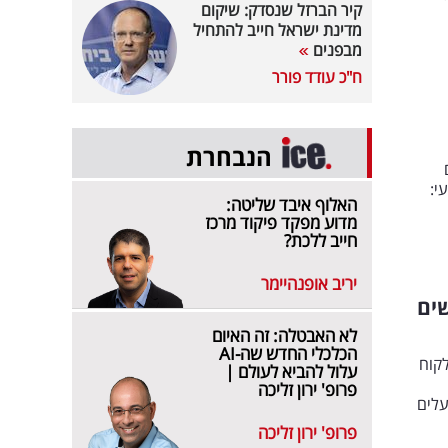
קיר הברזל שנסדק: שיקום
מדינת ישראל חייב להתחיל
מבפנים
ח"כ עודד פורר
הנבחרת
י:
האלוף איבד שליטה:
מדוע מפקד פיקוד מרכז
חייב ללכת?
יריב אופנהיימר
ים
לא האבטלה: זה האיום
הכלכלי החדש שה-AI
קוח
עלול להביא לעולם |
פרופ' ירון זליכה
לדו כבעלים
פרופ' ירון זליכה