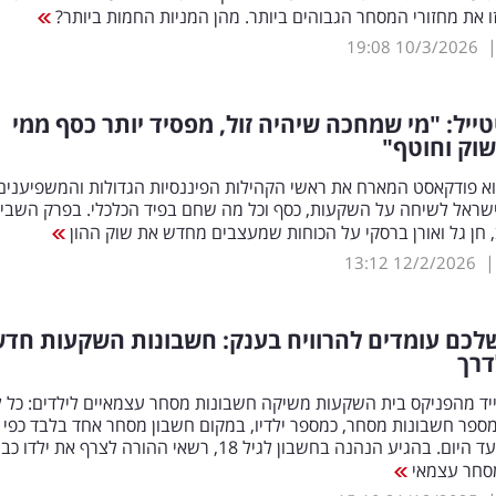
ו את מחזורי המסחר הגבוהים ביותר. מהן המניות החמות ביותר?
19:08
10/3/2026
ייל: "מי שמחכה שיהיה זול, מפסיד יותר כסף ממי
וק וחוטף"
וא פודקאסט המארח את ראשי הקהילות הפיננסיות הגדולות והמשפיענים
שראל לשיחה על השקעות, כסף וכל מה שחם בפיד הכלכלי. בפרק השביע
 חן גל ואורן ברסקי על הכוחות שמעצבים מחדש את שוק ההון
13:12
12/2/2026
לכם עומדים להרוויח בענק: חשבונות השקעות חדש
דרך
יד מהפניקס בית השקעות משיקה חשבונות מסחר עצמאיים לילדים: כל ל
מספר חשבונות מסחר, כמספר ילדיו, במקום חשבון מסחר אחד בלבד כפי
שהתאפשר עד היום. בהגיע הנהנה בחשבון לגיל 18, רשאי ההורה לצרף את י
סחר עצמאי