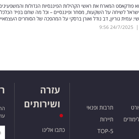
וא פודקאסט המארח את ראשי הקהילות הפיננסיות הגדולות והמשפעינים
שראל לשיחה על השקעות, מסחר ופיננסיים – וכל מה שחם בפיד הכלכלי
: עמית גוריון, דב נודל ואורן ברסקי על המהפכה של הסוחרים העצמאי
9:56
24/7/2025
עזרה
רו
ושירותים
ורט
תרבות ופנאי
הרש
עול
לימודים
תיירות
כתבו אלינו
TOP-5