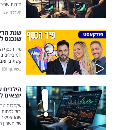
הזרות שריכז
|
מערכת ice
שנת הריט
שנכנס לש
פיד הכסף ה
המובילים בי
קשת בן זאב,
|
בשיתוף IBI
הילדים ש
יוצאים ל
אקסלנס טרי
יכול לפתוח 
של חשבון מ