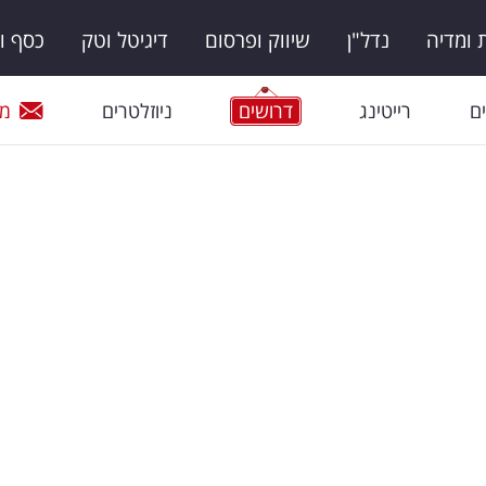
ומדיה
נדל"ן
שיווק ופרסום
דיגיטל וטק
כסף ו
ם
רייטינג
דרושים
ניוזלטרים
מי