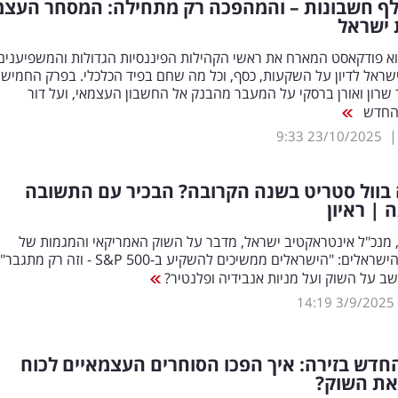
25 אלף חשבונות – והמהפכה רק מתחילה: המסחר העצמ
 ישראל
וא פודקאסט המארח את ראשי הקהילות הפיננסיות הגדולות והמשפיענים
שראל לדיון על השקעות, כסף, וכל מה שחם בפיד הכלכלי. בפרק החמישי:
 שרון ואורן ברסקי על המעבר מהבנק אל החשבון העצמאי, ועל דור
 החדש
9:33
23/10/2025
בוול סטריט בשנה הקרובה? הבכיר עם התשובה
| ראיון
 מנכ"ל אינטראקטיב ישראל, מדבר על השוק האמריקאי והמגמות של
המשקיעים הישראלים: "הישראלים ממשיכים להשקיע ב-S&P 500 - וזה
שב על השוק ועל מניות אנבידיה ופלנטיר?
14:19
3/9/2025
דש בזירה: איך הפכו הסוחרים העצמאיים לכוח
ת השוק?