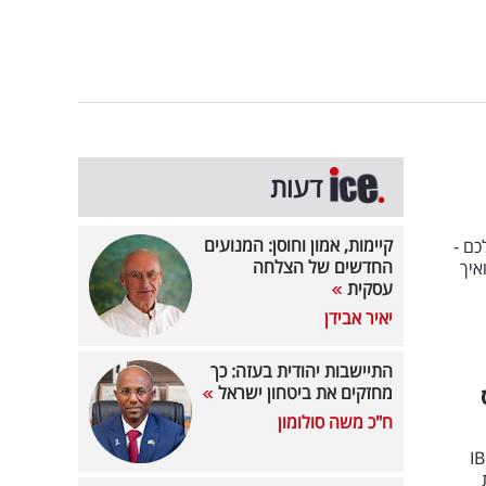
דעות
קיימות, אמון וחוסן: המנועים
כם -
החדשים של הצלחה
איך
עסקית
יאיר אבידן
התיישבות יהודית בעזה: כך
מחזקים את ביטחון ישראל
ח"כ משה סולומון
אריות ביותר בחודש פברואר: עדן אבואלעפיא, ראש צוות מסחר חו"ל, IBI