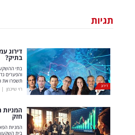
תגיות
בתיק?
בתי ההשקעו
והפערים גדו
תשפרו את ה
דירוג
|
רוי שיינמן
המניות ה
חזק
בית השקעות