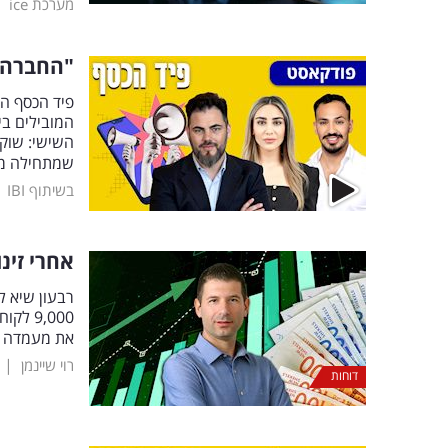
|
מערכת ice
"החברה ה
פיד הכסף ה
המובילים בי
השישי: שוק 
שמתחילה מ
|
בשיתוף IBI
אחרי זינוק
9,000
את מעמדה ב
|
רוי שיינמן
דוחות