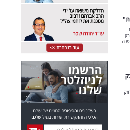
הדלקת משואה על ידי
הרב אברהם זרביב
ת"
מסכנת את לוחמי צה"ל
עו"ד יהודה שפר
רק
פכה
עוד בנבחרת >>
ק
חזק
העידכונים והסיפורים החמים של עולם
הכלכלה והתקשורת ישירות במייל שלכם