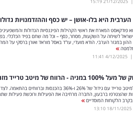
15:19
21/12/2025
ערבית היא בלו-אושן – יש כסף וההזדמנויות גדולו
וא פודקאסט המארח את ראשי הקהילות הפיננסיות הגדולות והמשפעינים
שראל לשיחה על השקעות, מסחר, כסף – וכל מה שחם בפיד הכלכלי. בפ
ההון במגזר הערבי. הודא מועדי, עו"ד באסל מוראד ואורן ברסקי על המה
למטה
11:41
4/12/2025
 של מעל 100
%
במניה - הרווח של מיטב טרייד מזנ
רבעון שיא למיטב טרייד עם גידול של 26% ו-36% בהכנסות וברווחים בהתאמה. לצד
 לקוחות שהצטרפו ברבעון, החברה מרחיבה את הפעילות ורוכשת פעילות שת
קרב הלקוחות המוסדיים
13:10
18/11/2025