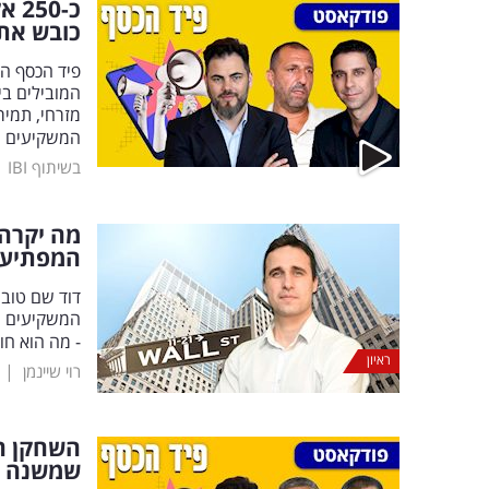
כ-0
כובש את
פיד הכסף ה
המובילים בי
מזרחי, תמיר
המשקיעים
|
בשיתוף IBI
מה יקרה 
המפתיעה 
דוד שם טוב,
- מה הוא חו
ראיון
|
רוי שיינמן
השחקן הח
שמשנה א