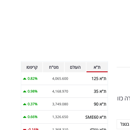
ת"א
העולם
מט"ח
קריפטו
ת"א 125
0.82%
4,065.600
ת"א 35
0.98%
4,168.970
ה כזו
ת"א 90
0.37%
3,749.080
ת"א SME60
0.66%
1,326.650
בגוגל
ת"א נדל"ן
-0.16%
1,368.310