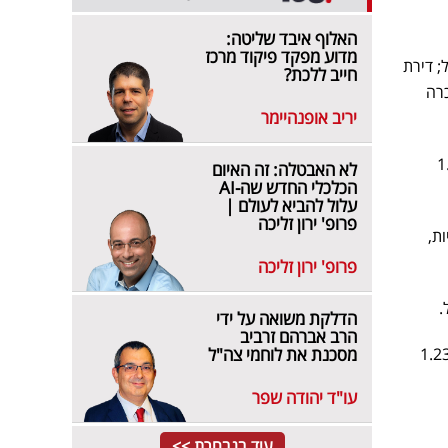
האלוף איבד שליטה:
מדוע מפקד פיקוד מרכז
ית אליעזר, 70 מ''ר, קומה 4 מתוך 4, נמכרה ב-1,320,000 שקל; דירת
חייב ללכת?
ית, חניה, נמכרה
יריב אופנהיימר
מתוך 7, מעלית וחנייה, נמכרה ב-1.98
לא האבטלה: זה האיום
הכלכלי החדש שה-AI
עלול להביא לעולם |
פרופ' ירון זליכה
לית, שתי חניות,
פרופ' ירון זליכה
הדלקת משואה על ידי
הרב אברהם זרביב
ת 4 חדרים, רחוב וולפסון, 108 מ''ר, מרפסת 10 מ''ר, קומה 4 מתוך 5, חניה, מעלית, נמכרה ב1.23
מסכנת את לוחמי צה"ל
עו"ד יהודה שפר
עוד בנבחרת >>