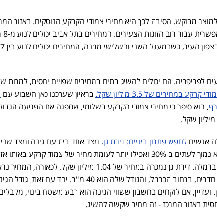
מוצר מבוקש. הסיבה לכך היא מחירי צמודי הקרקע הנוסקים. באזור המרכ
רכישת צמוד קרקע כמ
שקל ועד עשרות מיליוני שקלים בצפון העיר, כ
עים לפריפריה. הם יכולים להשיג בתים במחירים שפויים יחסית, למרות שא
 במחירים של 3.5 מיליון שקל.
בראיון שערכנו כאן השבוע עם
י
רף
, הוא סיפר כי מחירי צמודי הקרקע בשלומי, שספגה את הפגיעה הגדול
לה אנשים
לחפש פתרון ביניים: דירת גן.
מצד אחד בית עם גינה ומצד שני -
שכנים מעל. המחיר בהתאם - הוא נמוך לעתים ב-30% ואפילו יותר לעומת מחיר של צמוד קרקע באותו א
לאחרונה נסגרה עסקה מפתיעה ברמלה. דירת גן נמכרה במחיר של 1.04 מיליון שקל. לכאורה, המחי
מעט תמוה, אבל מדובר בדירת 2 חדרים, ברחוב הכרמל, והגודל שלה הוא 40 מ''ר. יחד עם זאת,
סית באזור המרכז - זה מחיר שקשה להשיג.