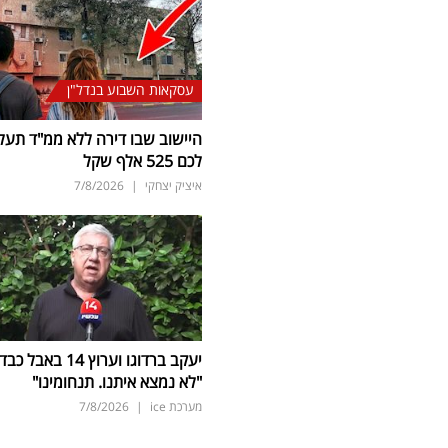
עסקאות השבוע בנדל"ן
היישוב שבו דירה ללא ממ"ד תעל
לכם 525 אלף שקל
איציק יצחקי
|
7/8/2026
יעקב ברדוגו וערוץ 14 באבל כב
"לא נמצא איתנו. תנחומינו"
מערכת ice
|
7/8/2026