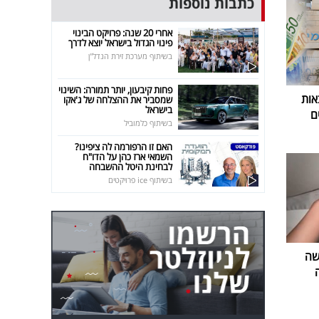
כתבות נוספות
אחרי 20 שנה: פרויקט הבינוי
פינוי הגדול בישראל יוצא לדרך
בשיתוף מערכת זירת הנדל"ן
פחות קיבעון, יותר תמורה: השינוי
אות
שמסביר את ההצלחה של ג'אקו
בישראל
ם
בשיתוף כלמוביל
האם זו הרפורמה לה ציפינו?
השמאי ארז כהן על הדו"ח
לבחינת היטל ההשבחה
בשיתוף ice פרויקטים
שה