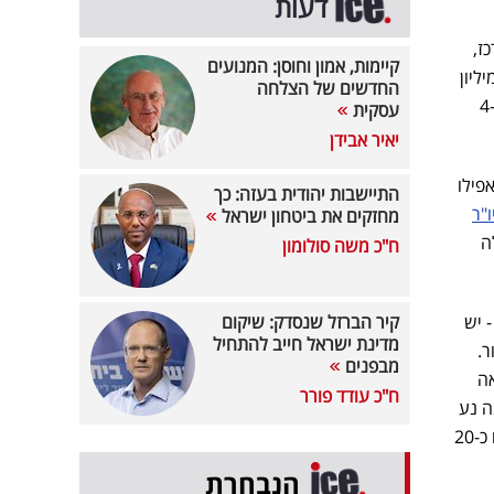
דעות
ז,
קיימות, אמון וחוסן: המנועים
עט בלתי אפשרית עבור רוב הזוגות הצעירים. המחירים בתל אביב יכולים לנוע מ-8 מיליון
החדשים של הצלחה
שבמעגל השני והשלישי ממנה, המחירים יכולים לנוע בין 4-7
עסקית
יאיר אבידן
פילו
התיישבות יהודית בעזה: כך
ו"ר
מחזקים את ביטחון ישראל
ה
ח"כ משה סולומון
 יש
קיר הברזל שנסדק: שיקום
מדינת ישראל חייב להתחיל
זור.
מבפנים
ר נראה
ח"כ עודד פורר
 גודל הגינה נע
סביב 40 מ''ר, ויש 7 קומות בבניין. ועדיין, אם לוקחים בחשבון ששווי הגינה הוא רבע משטח בינוי, מקבלים כ-20
הנבחרת