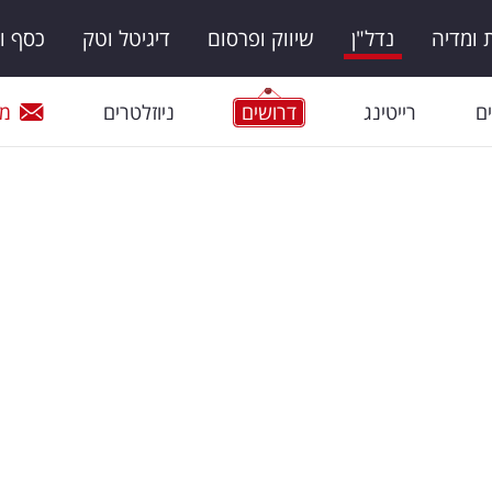
ומדיה
נדל"ן
שיווק ופרסום
דיגיטל וטק
כסף ו
ם
רייטינג
דרושים
ניוזלטרים
מי