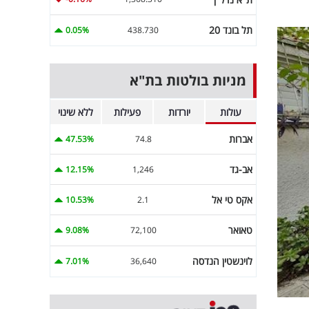
תל בונד 20
0.05%
438.730
מניות בולטות בת"א
עולות
יורדות
פעילות
ללא שינוי
אברות
47.53%
74.8
אב-גד
12.15%
1,246
אקס טי אל
10.53%
2.1
טאואר
9.08%
72,100
לוינשטין הנדסה
7.01%
36,640