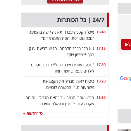
24/7 | כל הכותרות
מיכל הקטנה עברה תאונה קשה בהופעה:
16:48
"מכה מטורפת, הפה התמלא דם"
לאה
גיא פלג מכריז מלחמה: הגיש תביעת ענק
17:15
בסך 5 מיליון שקל
"נוגע באזורים אינטימיים": מדריך ספורט
17:30
לילדים נעצר בחשד חמור
ביטוח לאומי מגדיל את הקצבאות
18:20
משמעותית: זו הבשורה לזכאים
חודש אחרי הגמר של "האח הגדול": זה מה
18:30
שקרה עם גל רובין ורפאלה טווינה
כל החדשות