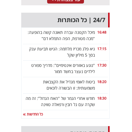
24/7 | כל הכותרות
מיכל הקטנה עברה תאונה קשה בהופעה:
16:48
"מכה מטורפת, הפה התמלא דם"
גיא פלג מכריז מלחמה: הגיש תביעת ענק
17:15
בסך 5 מיליון שקל
"נוגע באזורים אינטימיים": מדריך ספורט
17:30
לילדים נעצר בחשד חמור
ביטוח לאומי מגדיל את הקצבאות
18:20
משמעותית: זו הבשורה לזכאים
חודש אחרי הגמר של "האח הגדול": זה מה
18:30
שקרה עם גל רובין ורפאלה טווינה
כל החדשות