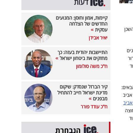
דעות
קיימות, אמון וחוסן: המנועים
החדשים של הצלחה
שכן
עסקית
יאיר אבידן
נים
התיישבות יהודית בעזה: כך
ור
מחזקים את ביטחון ישראל
ד
ח"כ משה סולומון
קיר הברזל שנסדק: שיקום
יד2, עולים הנתונים הבאים:
מדינת ישראל חייב להתחיל
 לא תל אביב
מבפנים
אביב
ח"כ עודד פורר
 המחיר חוצה
. עוד
הנבחרת