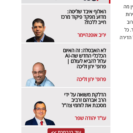
ן מה
האלוף איבד שליטה:
דירות גן. בדירות
מדוע מפקד פיקוד מרכז
קרוב
חייב ללכת?
. כל
יריב אופנהיימר
 הדירה
לא האבטלה: זה האיום
הכלכלי החדש שה-AI
עלול להביא לעולם |
פרופ' ירון זליכה
פרופ' ירון זליכה
הדלקת משואה על ידי
הרב אברהם זרביב
מסכנת את לוחמי צה"ל
עו"ד יהודה שפר
עוד בנבחרת >>