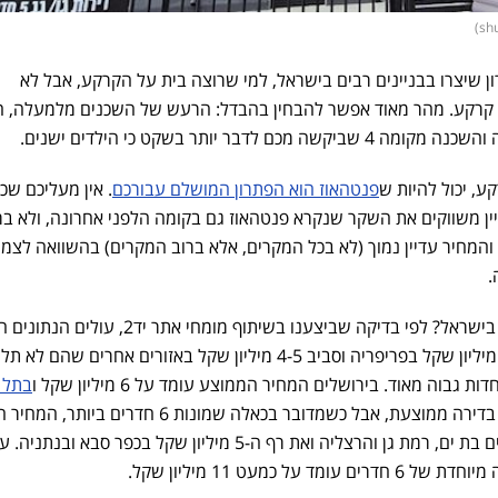
ון שיצרו בבניינים רבים בישראל, למי שרוצה בית על הקרקע, אבל לא
ד קרקע. מהר מאוד אפשר להבחין בהבדל: הרעש של השכנים מלמעלה, ה
דבר יותר בשקט כי הילדים ישנים.
, יכול להיות ש
פנטהאוז הוא הפתרון המושלם עבורכם
. אין מעליכם שכ
יין משווקים את השקר שנקרא פנטהאוז גם בקומה הלפני אחרונה, ולא בר
והמחיר עדיין נמוך (לא בכל המקרים, אלא ברוב המקרים) בהשוואה לצמו
.
אז מהם מחירי הדירות המיוחדות בישראל? לפי בדיקה שביצענו בשיתוף מומחי אתר 
מחיר דירה מיוחדת נע סביב 2-3 מיליון שקל בפריפריה וסביב 4-5 מיליון שקל באזורים אחרים שהם
גבוה מאוד. בירושלים המחיר הממוצע עומד על 6 מיליון שקל ו
בתל 
. מדובר בדירה ממוצעת, אבל כשמדובר בכאלה שמונות 6 חדרים ביותר,
את רף 6 מיליון השקלים גם בערים בת ים, רמת גן והרצליה ואת רף ה-5 מיליון שקל בכפר סבא ובנתניה
על כמעט 11 מיליון שקל.