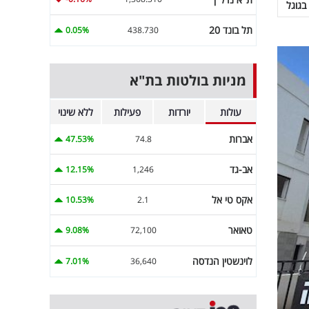
בגוגל
תל בונד 20
0.05%
438.730
מניות בולטות בת"א
עולות
יורדות
פעילות
ללא שינוי
אברות
47.53%
74.8
אב-גד
12.15%
1,246
אקס טי אל
10.53%
2.1
טאואר
9.08%
72,100
לוינשטין הנדסה
7.01%
36,640