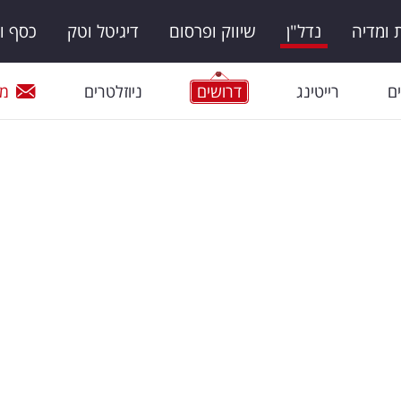
ומדיה
נדל"ן
שיווק ופרסום
דיגיטל וטק
כסף ו
ם
רייטינג
דרושים
ניוזלטרים
מי