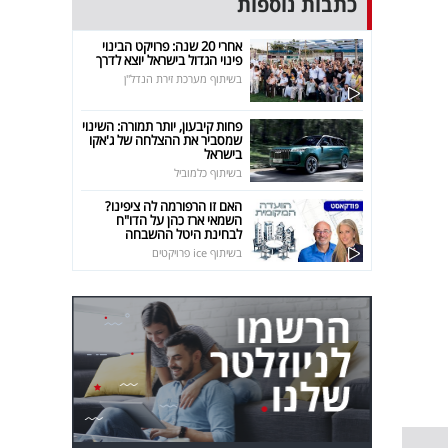
כתבות נוספות
אחרי 20 שנה: פרויקט הבינוי
פינוי הגדול בישראל יוצא לדרך
בשיתוף מערכת זירת הנדל"ן
פחות קיבעון, יותר תמורה: השינוי
שמסביר את ההצלחה של ג'אקו
בישראל
בשיתוף כלמוביל
האם זו הרפורמה לה ציפינו?
השמאי ארז כהן על הדו"ח
לבחינת היטל ההשבחה
בשיתוף ice פרויקטים