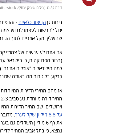
דירת גן/ גג (צילום איציק יצחקי, shutterstock)
דירות גן
הן יצור כלאיים
- זהו פתר
יכול להרשות לעצמו לרכוש צמו
שהשליך מקל אוזניים לתוך הגינה והשכנה מקומה 4 שביקשה מכם ל
אם אתם לא אנשים של צמודי קרקע
(ברוב הפרויקטים, כי בישראל עד
למה הישראלים "אוכלים את זה") 
קרקע בשטח דומה באותה שכונה
וירושלים. שם מחיר הדירות המיוחדות 
על 8.8 מיליון שקל לערך
נמצא, כי בתל אביב המחיר לדירה מיוחדת של 6 חדרים עומד 