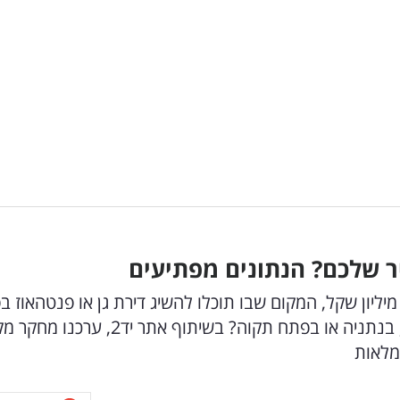
יר שלכם? הנתונים מפתיעים
עיר שבה מחיר דירה מיוחדת עומד על יותר מ-10 מיליון שקל, המקום שבו תוכלו להשיג דירת גן או פנטהא
מ-3 מיליון והיכן המחירים גבוהים יותר - בכפר סבא, בנתניה או בפתח תקוה? בשיתוף אתר יד2, 
מלאות