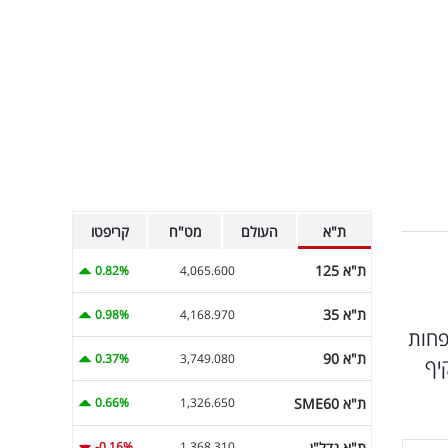
ת"א
העולם
מט"ח
קריפטו
ת"א 125
0.82%
4,065.600
ת"א 35
0.98%
4,168.970
וז בפחות
ת"א 90
0.37%
3,749.080
ערכנו מחקר מקיף
ת"א SME60
0.66%
1,326.650
ת"א נדל"ן
-0.16%
1,368.310